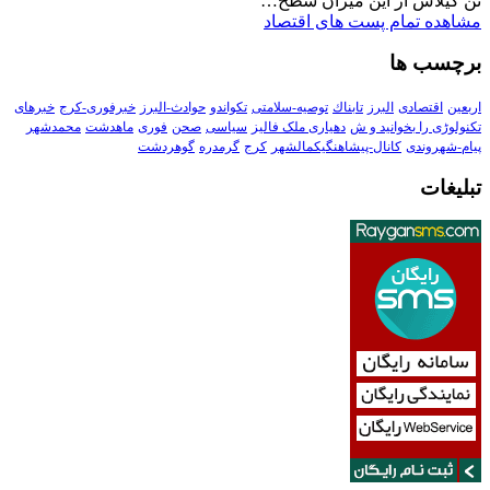
تن گیلاس از این میزان سطح…
مشاهده تمام پست های اقتصاد
برچسب ها
اربعین
اقتصادی
البرز
تابناك
توصیه-سلامتی
تکواندو
حوادث-البرز
خبرفوری-کرج
خبرهای
تکنولوڑی را بخوانید و ش
دهیاری ملک فالیز
سیاسی
صحن
فوری
ماهدشت
محمدشهر
پیام-شهروندی
کانال-پیشاهنگیکمالشهر
کرج
گرمدره
گوهردشت
تبلیغات