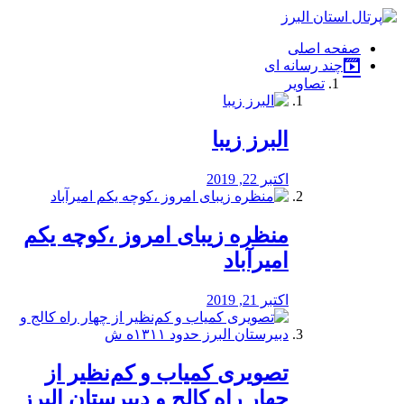
فصد
خون
صفحه اصلی
شرق
چند رسانه ای
تهران
تصاویر
خشکشویی
تصفیه
آب
البرز زیبا
طراحی
سایت
و
اکتبر 22, 2019
سئو
vip
منظره‌‌ زیبای امروز ،کوچه یکم
امیرآباد
اکتبر 21, 2019
️تصویری کمیاب و کم‌نظیر از
چهار راه كالج و دبيرستان البرز