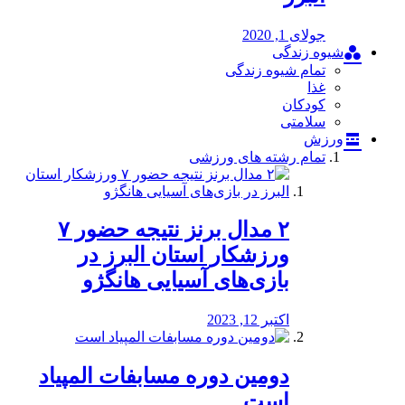
جولای 1, 2020
شیوه زندگی
تمام شیوه زندگی
غذا
کودکان
سلامتی
ورزش
تمام رشته های ورزشی
۲ مدال برنز نتیجه حضور ۷
ورزشکار استان البرز در
بازی‌های آسیایی هانگژو
اکتبر 12, 2023
دومین دوره مسابفات المپیاد
است