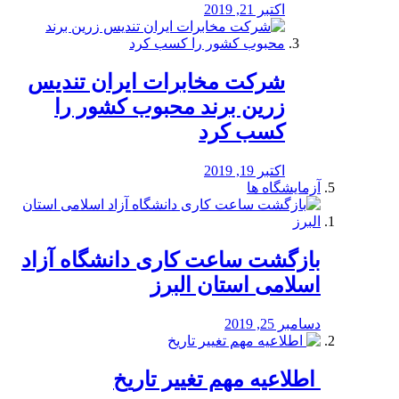
اکتبر 21, 2019
شرکت مخابرات ایران تندیس
زرین برند محبوب کشور را
کسب کرد
اکتبر 19, 2019
آزمایشگاه ها
بازگشت ساعت کاری دانشگاه آزاد
اسلامی استان البرز
دسامبر 25, 2019
️ اطلاعیه مهم تغییر تاریخ