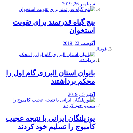
سپتامبر 26, 2019
پنج گیاه قدرتمند برای تقویت
استخوان
آگوست 22, 2019
فوتبال
بانوان استان البرزی گام اول را
محكم برداشتند
اکتبر 15, 2019
یوزپلنگان ایرانی با نتیجه عجیب
کامبوج را تسلیم خود کردند