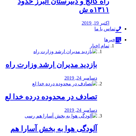
راه كالج و دبيرستان البرز حدود
۱۳۱۱ه ش
اکتبر 19, 2019
تماس با ما
خبرها
تمام اخبار
بازدید مدیران ارشد وزارت راه
دسامبر 24, 2019
تصادف در محدوده درده خدا لع
دسامبر 24, 2019
آلودگی هوا به بخش آسارا هم