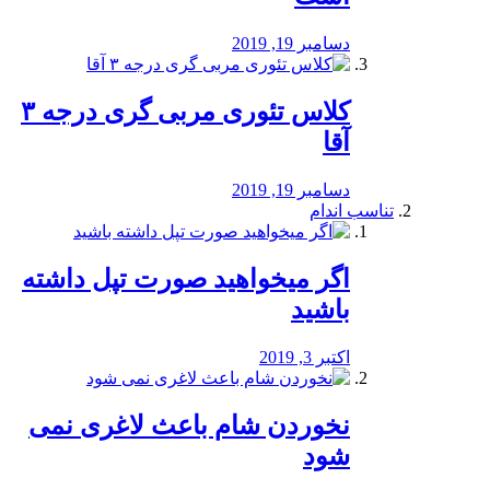
دسامبر 19, 2019
کلاس تئوری مربی گری درجه ۳
آقا
دسامبر 19, 2019
تناسب اندام
اگر میخواهید صورت تپل داشته
باشید
اکتبر 3, 2019
نخوردن شام باعث لاغری نمی
‌شود