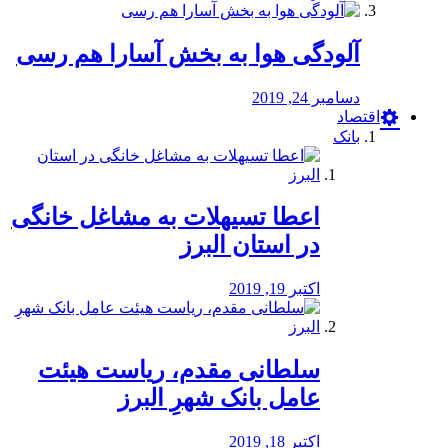
آلودگی هوا به بخش آسارا هم رسی
دسامبر 24, 2019
اقتصاد
بانک
️اعطا تسیهلات به مشاغل خانگی
در استان البرز
اکتبر 19, 2019
سلطانی مقدم، ریاست هیئت
عامل بانک شهرِ البرز
اکتبر 18, 2019