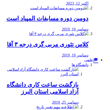
اکتبر 12, 2023
دومین دوره مسابفات المپیاد است
دسامبر 19, 2019
کلاس تئوری مربی گری درجه ۳ آقا
دسامبر 19, 2019
علمی
دانشگاه ها
بازگشت ساعت کاری دانشگاه
آزاد اسلامی استان البرز
دسامبر 25, 2019