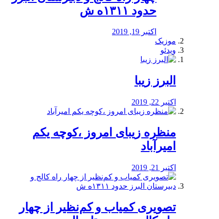
حدود ۱۳۱۱ه ش
اکتبر 19, 2019
موزیک
ویدئو
البرز زیبا
اکتبر 22, 2019
منظره‌‌ زیبای امروز ،کوچه یکم
امیرآباد
اکتبر 21, 2019
️تصویری کمیاب و کم‌نظیر از چهار