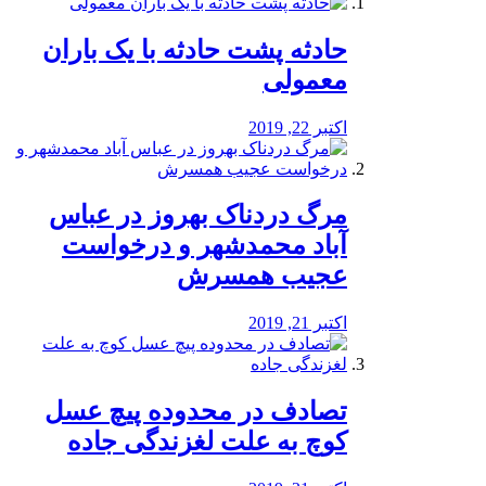
️حادثه پشت حادثه با یک باران
معمولی
اکتبر 22, 2019
مرگ دردناک بهروز در عباس
آباد محمدشهر و درخواست
عجیب همسرش
اکتبر 21, 2019
تصادف در محدوده پیچ عسل
کوچ به علت لغزندگی جاده