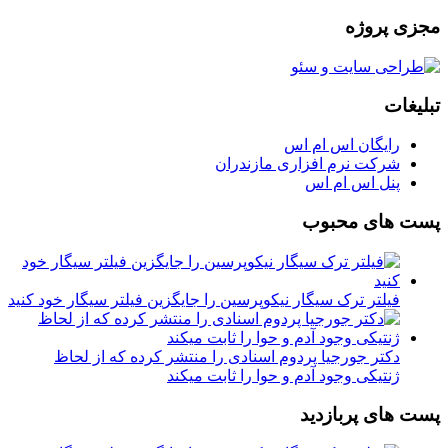
مجزی پروژه
تبلیغات
رایگان اس ام اس
شرکت نرم افزاری مازندران
پنل اس ام اس
پست های محبوب
فیلتر ترک سیگار نیکوپرسین را جایگزین فیلتر سیگار خود کنید
دکتر جورجیا پردوم اسنادی را منتشر کرده که از لحاظ
ژنتیکی وجود آدم و حوا را ثابت میکند
پست های پربازدید