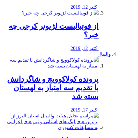
اکتبر 12, 2019
از فوتبالیست لژیونر کرجی چه
خبر؟
اکتبر 12, 2019
والیبال
پرونده کولاکوویچ و شاگردانش
با تقدیم سه امتیاز به لهستان
بسته شد
اکتبر 17, 2019