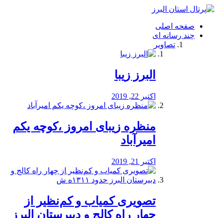
فصد
خون
صفحه اصلی
شرق
چند رسانه ای
تهران
تصاویر
خشکشویی
تصفیه
آب
البرز زیبا
طراحی
سایت
و
اکتبر 22, 2019
سئو
vip
منظره‌‌ زیبای امروز ،کوچه یکم
امیرآباد
اکتبر 21, 2019
️تصویری کمیاب و کم‌نظیر از
چهار راه كالج و دبيرستان البرز