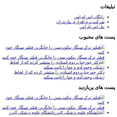
تبلیغات
رایگان اس ام اس
شرکت نرم افزاری مازندران
پنل اس ام اس
پست های محبوب
فیلتر ترک سیگار نیکوپرسین را جایگزین فیلتر سیگار خود کنید
دکتر جورجیا پردوم اسنادی را منتشر کرده که از لحاظ
ژنتیکی وجود آدم و حوا را ثابت میکند
پست های پربازدید
فیلتر ترک سیگار نیکوپرسین را جایگزین فیلتر سیگار خود کنید
دانشگاه علوم پزشکی البرز