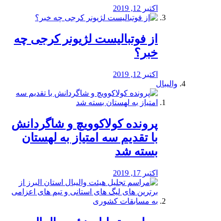
اکتبر 12, 2019
از فوتبالیست لژیونر کرجی چه
خبر؟
اکتبر 12, 2019
والیبال
پرونده کولاکوویچ و شاگردانش
با تقدیم سه امتیاز به لهستان
بسته شد
اکتبر 17, 2019