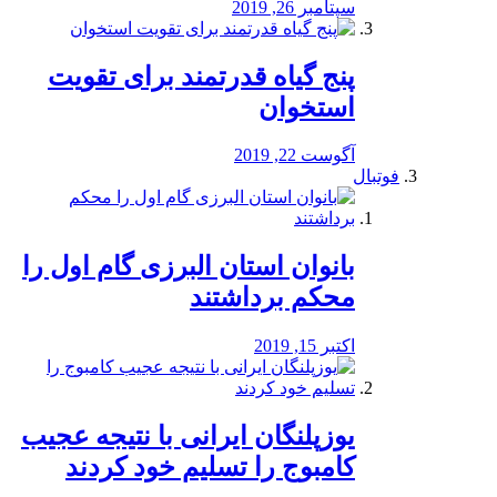
سپتامبر 26, 2019
پنج گیاه قدرتمند برای تقویت
استخوان
آگوست 22, 2019
فوتبال
بانوان استان البرزی گام اول را
محكم برداشتند
اکتبر 15, 2019
یوزپلنگان ایرانی با نتیجه عجیب
کامبوج را تسلیم خود کردند