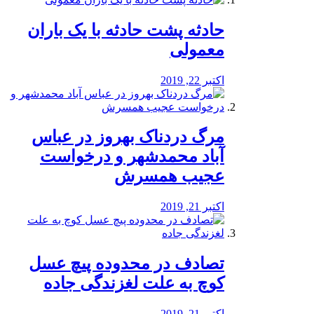
️حادثه پشت حادثه با یک باران
معمولی
اکتبر 22, 2019
مرگ دردناک بهروز در عباس
آباد محمدشهر و درخواست
عجیب همسرش
اکتبر 21, 2019
تصادف در محدوده پیچ عسل
کوچ به علت لغزندگی جاده
اکتبر 21, 2019