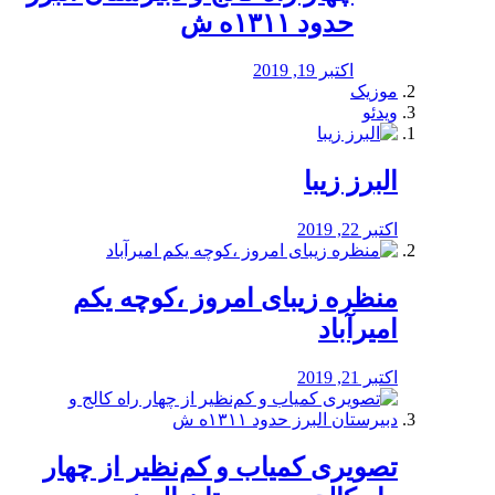
حدود ۱۳۱۱ه ش
اکتبر 19, 2019
موزیک
ویدئو
البرز زیبا
اکتبر 22, 2019
منظره‌‌ زیبای امروز ،کوچه یکم
امیرآباد
اکتبر 21, 2019
️تصویری کمیاب و کم‌نظیر از چهار