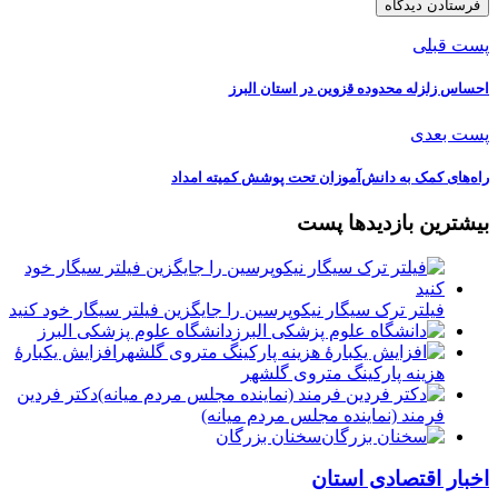
پست قبلی
احساس زلزله محدوده قزوین در استان البرز
پست بعدی
راه‌های کمک به دانش‌آموزان تحت پوشش کمیته امداد
بیشترین بازدیدها پست
فیلتر ترک سیگار نیکوپرسین را جایگزین فیلتر سیگار خود کنید
دانشگاه علوم پزشکی البرز
افزایش یکبارۀ
هزینه پارکینگ متروی گلشهر
دكتر فردين
فرمند (نماينده مجلس مردم میانه)
سخنان بزرگان
اخبار اقتصادی استان