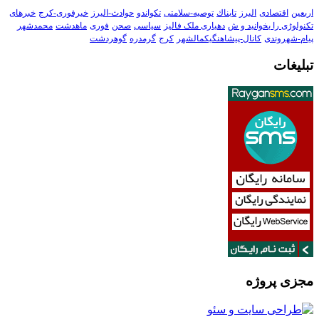
اربعین
اقتصادی
البرز
تابناك
توصیه-سلامتی
تکواندو
حوادث-البرز
خبرفوری-کرج
خبرهای
تکنولوڑی را بخوانید و ش
دهیاری ملک فالیز
سیاسی
صحن
فوری
ماهدشت
محمدشهر
پیام-شهروندی
کانال-پیشاهنگیکمالشهر
کرج
گرمدره
گوهردشت
تبلیغات
مجزی پروژه