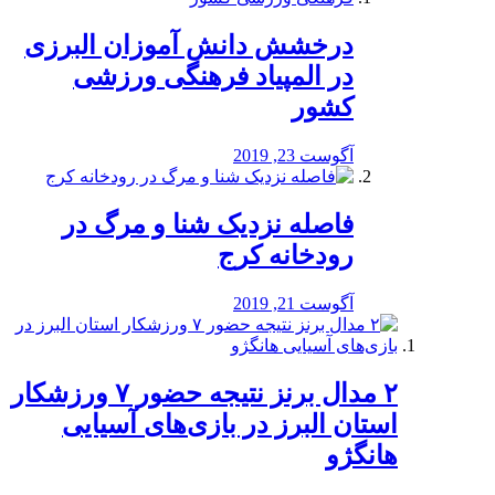
درخشش دانش آموزان البرزی
در المپیاد فرهنگی ورزشی
کشور
آگوست 23, 2019
️فاصله نزدیک شنا و مرگ در
رودخانه کرج
آگوست 21, 2019
۲ مدال برنز نتیجه حضور ۷ ورزشکار
استان البرز در بازی‌های آسیایی
هانگژو