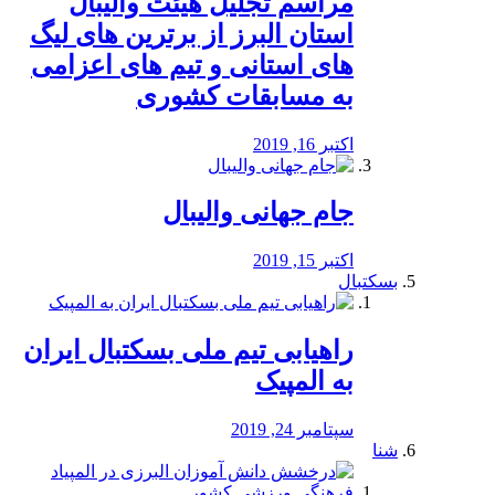
مراسم تجلیل هیئت والیبال
استان البرز از برترین های لیگ
های استانی و تیم های اعزامی
به مسابقات کشوری
اکتبر 16, 2019
جام جهانی والیبال
اکتبر 15, 2019
بسکتبال
راهیابی تیم ملی بسکتبال ایران
به المپیک
سپتامبر 24, 2019
شنا