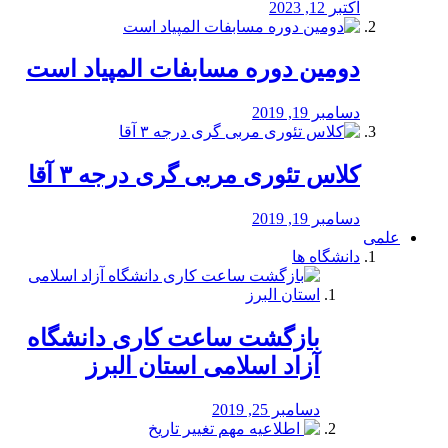
اکتبر 12, 2023
دومین دوره مسابفات المپیاد است
دسامبر 19, 2019
کلاس تئوری مربی گری درجه ۳ آقا
دسامبر 19, 2019
علمی
دانشگاه ها
بازگشت ساعت کاری دانشگاه
آزاد اسلامی استان البرز
دسامبر 25, 2019