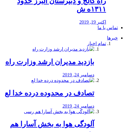
راه كالج و دبيرستان البرز حدود
۱۳۱۱ه ش
اکتبر 19, 2019
تماس با ما
خبرها
تمام اخبار
بازدید مدیران ارشد وزارت راه
دسامبر 24, 2019
تصادف در محدوده درده خدا لع
دسامبر 24, 2019
آلودگی هوا به بخش آسارا هم