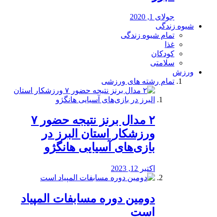
جولای 1, 2020
شیوه زندگی
تمام شیوه زندگی
غذا
کودکان
سلامتی
ورزش
تمام رشته های ورزشی
۲ مدال برنز نتیجه حضور ۷
ورزشکار استان البرز در
بازی‌های آسیایی هانگژو
اکتبر 12, 2023
دومین دوره مسابفات المپیاد
است