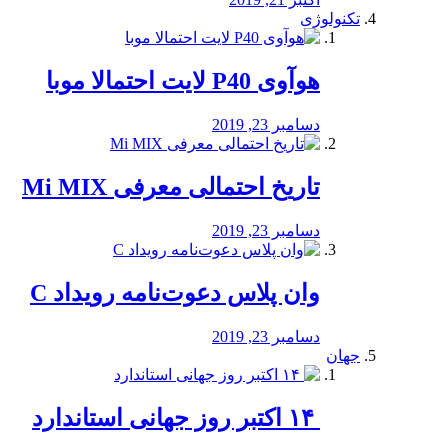
تکنولوژی
هوآوی P40 لایت احتمالا موبا
دسامبر 23, 2019
تاریخ احتمالی معرفی Mi MIX
دسامبر 23, 2019
وان پلاس دعوت‌نامه رویداد C
دسامبر 23, 2019
جهان
‏ ۱۴ اکتبر روز جهانی استاندارد