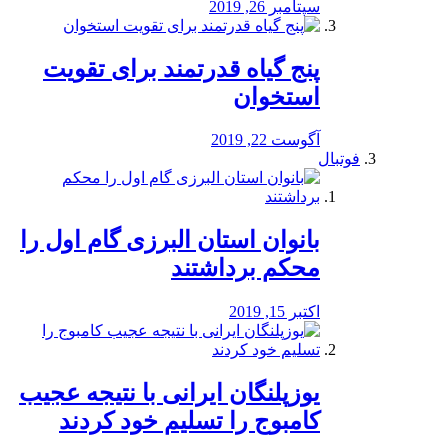
سپتامبر 26, 2019
پنج گیاه قدرتمند برای تقویت
استخوان
آگوست 22, 2019
فوتبال
بانوان استان البرزی گام اول را
محكم برداشتند
اکتبر 15, 2019
یوزپلنگان ایرانی با نتیجه عجیب
کامبوج را تسلیم خود کردند