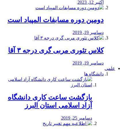
اکتبر 12, 2023
دومین دوره مسابفات المپیاد است
دسامبر 19, 2019
کلاس تئوری مربی گری درجه ۳ آقا
دسامبر 19, 2019
علمی
دانشگاه ها
بازگشت ساعت کاری دانشگاه
آزاد اسلامی استان البرز
دسامبر 25, 2019