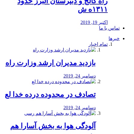
راه كالج و دبيرستان البرز حدود
۱۳۱۱ه ش
اکتبر 19, 2019
تماس با ما
خبرها
تمام اخبار
بازدید مدیران ارشد وزارت راه
دسامبر 24, 2019
تصادف در محدوده درده خدا لع
دسامبر 24, 2019
آلودگی هوا به بخش آسارا هم