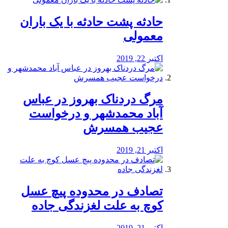
️حادثه پشت حادثه با یک باران
معمولی
اکتبر 22, 2019
مرگ دردناک بهروز در عباس
آباد محمدشهر و درخواست
عجیب همسرش
اکتبر 21, 2019
تصادف در محدوده پیچ عسل
کوچ به علت لغزندگی جاده
اکتبر 21, 2019