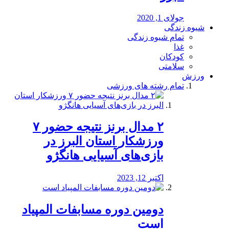
جولای 1, 2020
شیوه زندگی
تمام شیوه زندگی
غذا
کودکان
سلامتی
ورزش
تمام رشته های ورزشی
۲ مدال برنز نتیجه حضور ۷
ورزشکار استان البرز در
بازی‌های آسیایی هانگژو
اکتبر 12, 2023
دومین دوره مسابفات المپیاد
است