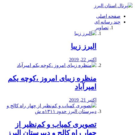
فصد
خون
صفحه اصلی
شرق
چند رسانه ای
تهران
تصاویر
خشکشویی
تصفیه
آب
البرز زیبا
طراحی
سایت
و
اکتبر 22, 2019
سئو
vip
منظره‌‌ زیبای امروز ،کوچه یکم
امیرآباد
اکتبر 21, 2019
️تصویری کمیاب و کم‌نظیر از
چهار راه كالج و دبيرستان البرز