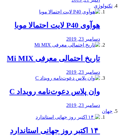
تکنولوژی
هوآوی P40 لایت احتمالا موبا
دسامبر 23, 2019
تاریخ احتمالی معرفی Mi MIX
دسامبر 23, 2019
وان پلاس دعوت‌نامه رویداد C
دسامبر 23, 2019
جهان
‏ ۱۴ اکتبر روز جهانی استاندارد