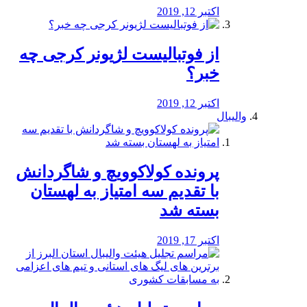
اکتبر 12, 2019
از فوتبالیست لژیونر کرجی چه
خبر؟
اکتبر 12, 2019
والیبال
پرونده کولاکوویچ و شاگردانش
با تقدیم سه امتیاز به لهستان
بسته شد
اکتبر 17, 2019