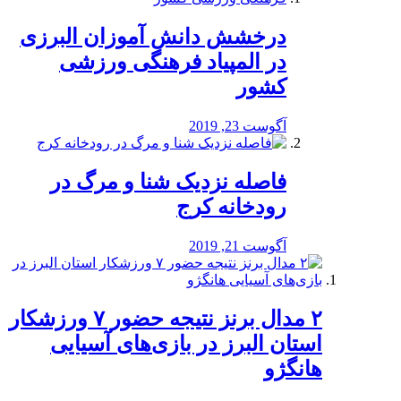
درخشش دانش آموزان البرزی
در المپیاد فرهنگی ورزشی
کشور
آگوست 23, 2019
️فاصله نزدیک شنا و مرگ در
رودخانه کرج
آگوست 21, 2019
۲ مدال برنز نتیجه حضور ۷ ورزشکار
استان البرز در بازی‌های آسیایی
هانگژو