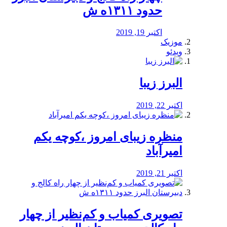
حدود ۱۳۱۱ه ش
اکتبر 19, 2019
موزیک
ویدئو
البرز زیبا
اکتبر 22, 2019
منظره‌‌ زیبای امروز ،کوچه یکم
امیرآباد
اکتبر 21, 2019
️تصویری کمیاب و کم‌نظیر از چهار