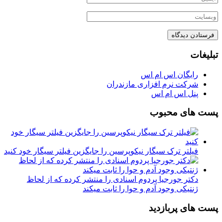
تبلیغات
رایگان اس ام اس
شرکت نرم افزاری مازندران
پنل اس ام اس
پست های محبوب
فیلتر ترک سیگار نیکوپرسین را جایگزین فیلتر سیگار خود کنید
دکتر جورجیا پردوم اسنادی را منتشر کرده که از لحاظ
ژنتیکی وجود آدم و حوا را ثابت میکند
پست های پربازدید