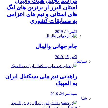
مراسم تجلیل هیئت والیبال
استان البرز از برترین های لیگ
های استانی و تیم های اعزامی
به مسابقات کشوری
اکتبر 16, 2019
جام جهانی والیبال
اکتبر 15, 2019
بسکتبال
راهیابی تیم ملی بسکتبال ایران
به المپیک
سپتامبر 24, 2019
شنا