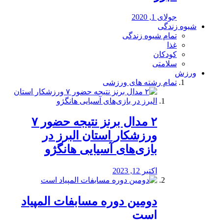
جولای 1, 2020
شیوه زندگی
تمام شیوه زندگی
غذا
کودکان
سلامتی
ورزش
تمام رشته های ورزشی
۲ مدال برنز نتیجه حضور ۷
ورزشکار استان البرز در
بازی‌های آسیایی هانگژو
اکتبر 12, 2023
دومین دوره مسابفات المپیاد
است