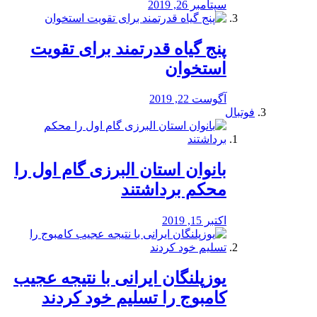
سپتامبر 26, 2019
پنج گیاه قدرتمند برای تقویت
استخوان
آگوست 22, 2019
فوتبال
بانوان استان البرزی گام اول را
محكم برداشتند
اکتبر 15, 2019
یوزپلنگان ایرانی با نتیجه عجیب
کامبوج را تسلیم خود کردند