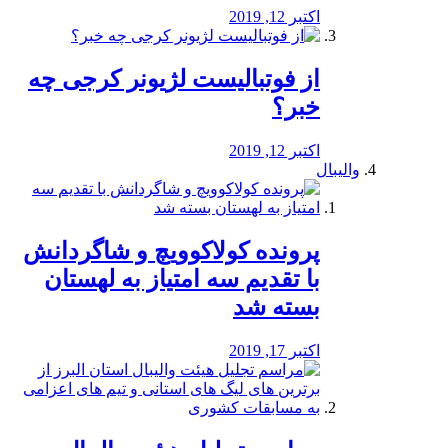
اکتبر 12, 2019
از فوتبالیست لژیونر کرجی چه
خبر؟
اکتبر 12, 2019
والیبال
پرونده کولاکوویچ و شاگردانش
با تقدیم سه امتیاز به لهستان
بسته شد
اکتبر 17, 2019