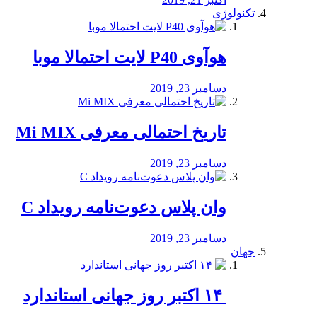
تکنولوژی
هوآوی P40 لایت احتمالا موبا
دسامبر 23, 2019
تاریخ احتمالی معرفی Mi MIX
دسامبر 23, 2019
وان پلاس دعوت‌نامه رویداد C
دسامبر 23, 2019
جهان
‏ ۱۴ اکتبر روز جهانی استاندارد