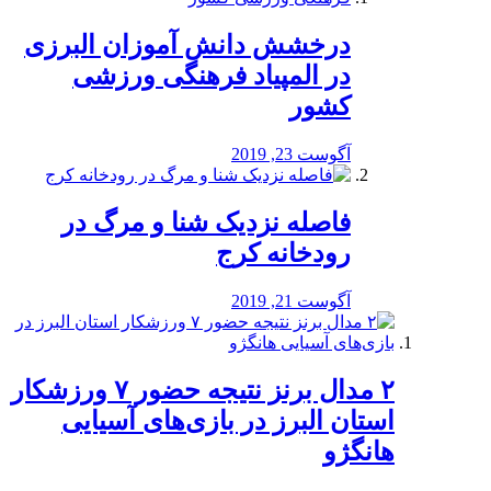
درخشش دانش آموزان البرزی
در المپیاد فرهنگی ورزشی
کشور
آگوست 23, 2019
️فاصله نزدیک شنا و مرگ در
رودخانه کرج
آگوست 21, 2019
۲ مدال برنز نتیجه حضور ۷ ورزشکار
استان البرز در بازی‌های آسیایی
هانگژو