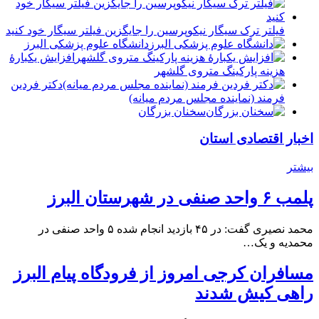
فیلتر ترک سیگار نیکوپرسین را جایگزین فیلتر سیگار خود کنید
دانشگاه علوم پزشکی البرز
افزایش یکبارۀ
هزینه پارکینگ متروی گلشهر
دكتر فردين
فرمند (نماينده مجلس مردم میانه)
سخنان بزرگان
اخبار اقتصادی استان
بیشتر
پلمب ۶ واحد صنفی در شهرستان البرز
محمد نصیری گفت: در ۴۵ بازدید انجام شده ۵ واحد صنفی در
محمدیه و یک…
مسافران کرجی امروز از فرودگاه پیام البرز
راهی کیش شدند