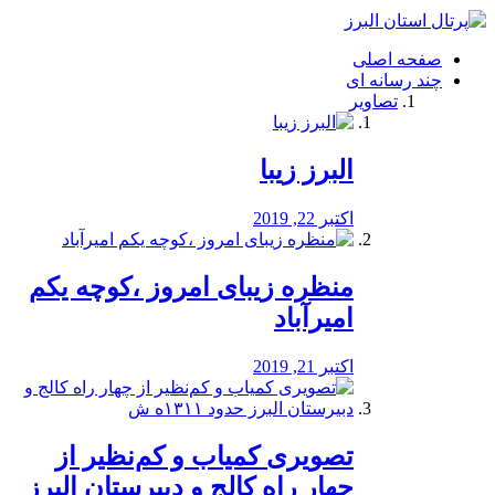
فصد
خون
صفحه اصلی
شرق
چند رسانه ای
تهران
تصاویر
خشکشویی
تصفیه
آب
البرز زیبا
طراحی
سایت
و
اکتبر 22, 2019
سئو
vip
منظره‌‌ زیبای امروز ،کوچه یکم
امیرآباد
اکتبر 21, 2019
️تصویری کمیاب و کم‌نظیر از
چهار راه كالج و دبيرستان البرز