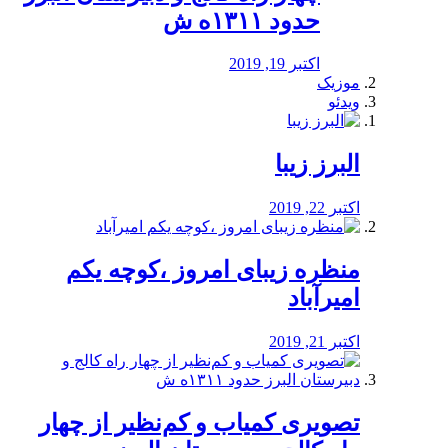
حدود ۱۳۱۱ه ش
اکتبر 19, 2019
موزیک
ویدئو
البرز زیبا
اکتبر 22, 2019
منظره‌‌ زیبای امروز ،کوچه یکم
امیرآباد
اکتبر 21, 2019
️تصویری کمیاب و کم‌نظیر از چهار