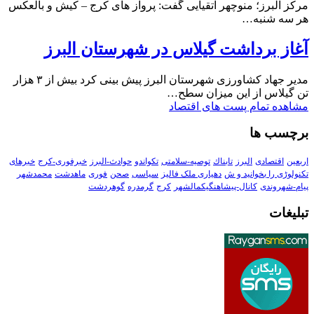
مرکز البرز؛ منوچهر اتقیایی گفت: پرواز های کرج – کیش و بالعکس
هر سه شنبه…
آغاز برداشت گیلاس در شهرستان البرز
مدیر جهاد کشاورزی شهرستان البرز پیش بینی کرد بیش از ۳ هزار
تن گیلاس از این میزان سطح…
مشاهده تمام پست های اقتصاد
برچسب ها
اربعین
اقتصادی
البرز
تابناك
توصیه-سلامتی
تکواندو
حوادث-البرز
خبرفوری-کرج
خبرهای
تکنولوڑی را بخوانید و ش
دهیاری ملک فالیز
سیاسی
صحن
فوری
ماهدشت
محمدشهر
پیام-شهروندی
کانال-پیشاهنگیکمالشهر
کرج
گرمدره
گوهردشت
تبلیغات