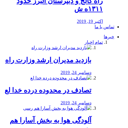
راه كالج و دبيرستان البرز حدود
۱۳۱۱ه ش
اکتبر 19, 2019
تماس با ما
خبرها
تمام اخبار
بازدید مدیران ارشد وزارت راه
دسامبر 24, 2019
تصادف در محدوده درده خدا لع
دسامبر 24, 2019
آلودگی هوا به بخش آسارا هم