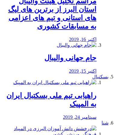
مراسم تجلیل هیئت والیبال
استان البرز از برترین های لیگ
های استانی و تیم های اعزامی
به مسابقات کشوری
اکتبر 16, 2019
جام جهانی والیبال
اکتبر 15, 2019
بسکتبال
راهیابی تیم ملی بسکتبال ایران
به المپیک
سپتامبر 24, 2019
شنا