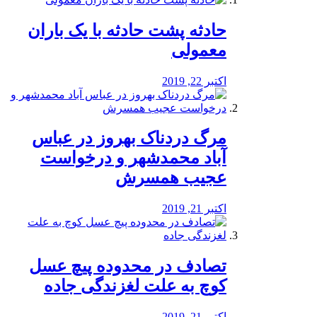
️حادثه پشت حادثه با یک باران
معمولی
اکتبر 22, 2019
مرگ دردناک بهروز در عباس
آباد محمدشهر و درخواست
عجیب همسرش
اکتبر 21, 2019
تصادف در محدوده پیچ عسل
کوچ به علت لغزندگی جاده
اکتبر 21, 2019