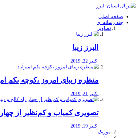
فصد
خون
صفحه اصلی
شرق
چند رسانه ای
تهران
تصاویر
خشکشویی
تصفیه
آب
البرز زیبا
طراحی
سایت
و
اکتبر 22, 2019
سئو
vip
منظره‌‌ زیبای امروز ،کوچه یکم امی
اکتبر 21, 2019
️تصویری کمیاب و کم‌نظیر از چهار راه 
اکتبر 19, 2019
موزیک
ویدئو