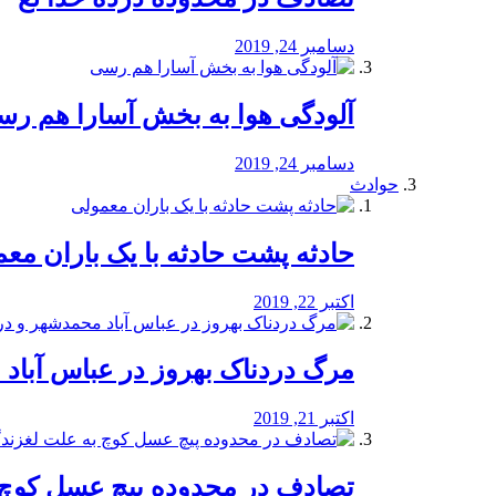
دسامبر 24, 2019
آلودگی هوا به بخش آسارا هم ر
دسامبر 24, 2019
حوادث
️حادثه پشت حادثه با یک باران مع
اکتبر 22, 2019
مرگ دردناک بهروز در عباس آب
اکتبر 21, 2019
تصادف در محدوده پیچ عسل کوچ 