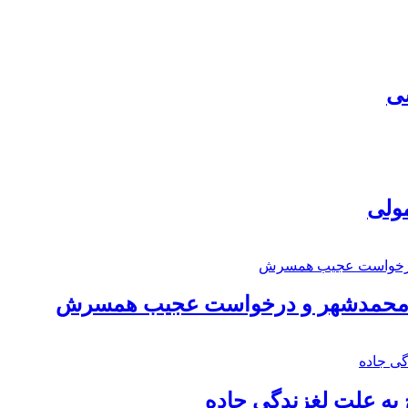
سی
مولی
اد محمدشهر و درخواست عجیب همسرش
به علت لغزندگی جاده