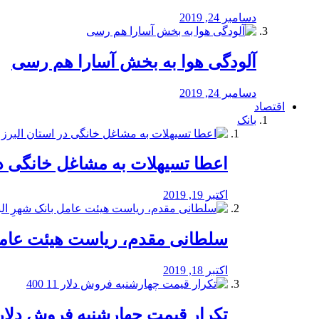
دسامبر 24, 2019
آلودگی هوا به بخش آسارا هم رسی
دسامبر 24, 2019
اقتصاد
بانک
️اعطا تسیهلات به مشاغل خانگی در
اکتبر 19, 2019
سلطانی مقدم، ریاست هیئت عامل 
اکتبر 18, 2019
تکرار قیمت چهارشنبه فروش دلار 11 00