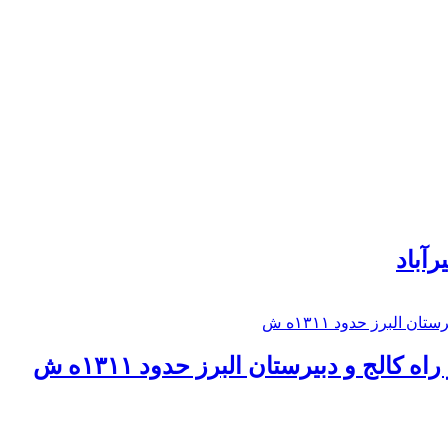
رآباد
كالج و دبيرستان البرز حدود ۱۳۱۱ه ش