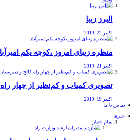
البرز زیبا
اکتبر 22, 2019
منظره‌‌ زیبای امروز ،کوچه یکم امیرآبا
اکتبر 21, 2019
️تصویری کمیاب و کم‌نظیر از چهار راه كالج
اکتبر 19, 2019
تماس با ما
خبرها
تمام اخبار