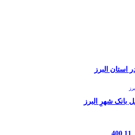
 استان البرز
بانک شهرِ البرز
4