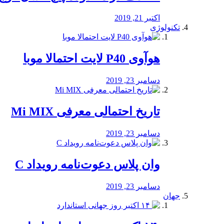
اکتبر 21, 2019
تکنولوژی
هوآوی P40 لایت احتمالا موبا
دسامبر 23, 2019
تاریخ احتمالی معرفی Mi MIX
دسامبر 23, 2019
وان پلاس دعوت‌نامه رویداد C
دسامبر 23, 2019
جهان