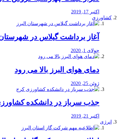
اکتبر 17, 2019
کشاورزی
آغاز برداشت گیلاس در شهرستان 
جولای 1, 2020
دمای هوای البرز بالا می رود
ژوئن 25, 2020
جذب سرباز در دانشکده کشاورز
اکتبر 21, 2019
انرژی