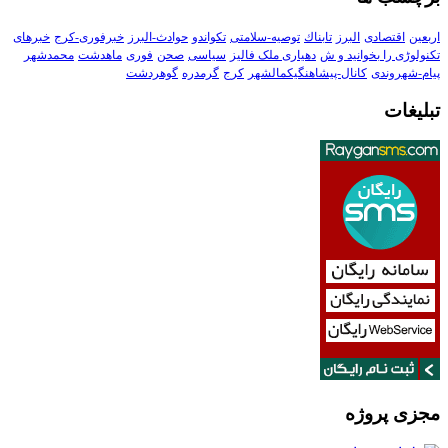
اربعین
اقتصادی
البرز
تابناك
توصیه-سلامتی
تکواندو
حوادث-البرز
خبرفوری-کرج
خبرهای
تکنولوڑی را بخوانید و ش
دهیاری ملک فالیز
سیاسی
صحن
فوری
ماهدشت
محمدشهر
پیام-شهروندی
کانال-پیشاهنگیکمالشهر
کرج
گرمدره
گوهردشت
تبلیغات
مجزی پروژه