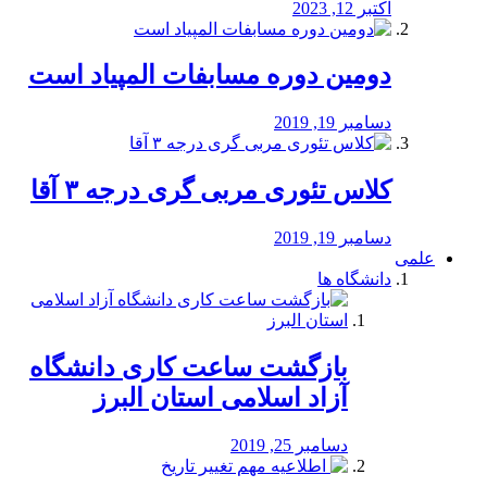
اکتبر 12, 2023
دومین دوره مسابفات المپیاد است
دسامبر 19, 2019
کلاس تئوری مربی گری درجه ۳ آقا
دسامبر 19, 2019
علمی
دانشگاه ها
بازگشت ساعت کاری دانشگاه
آزاد اسلامی استان البرز
دسامبر 25, 2019