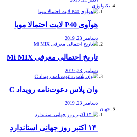
تکنولوژی
هوآوی P40 لایت احتمالا موبا
دسامبر 23, 2019
تاریخ احتمالی معرفی Mi MIX
دسامبر 23, 2019
وان پلاس دعوت‌نامه رویداد C
دسامبر 23, 2019
جهان
‏ ۱۴ اکتبر روز جهانی استاندارد