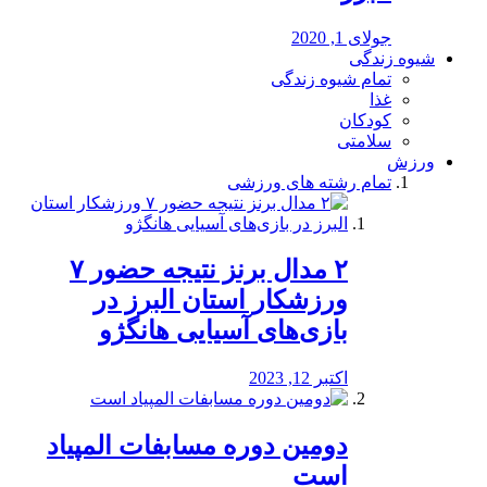
جولای 1, 2020
شیوه زندگی
تمام شیوه زندگی
غذا
کودکان
سلامتی
ورزش
تمام رشته های ورزشی
۲ مدال برنز نتیجه حضور ۷
ورزشکار استان البرز در
بازی‌های آسیایی هانگژو
اکتبر 12, 2023
دومین دوره مسابفات المپیاد
است