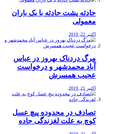
️حادثه پشت حادثه با یک باران
معمولی
اکتبر 22, 2019
مرگ دردناک بهروز در عباس
آباد محمدشهر و درخواست
عجیب همسرش
اکتبر 21, 2019
تصادف در محدوده پیچ عسل
کوچ به علت لغزندگی جاده
اکتبر 21, 2019