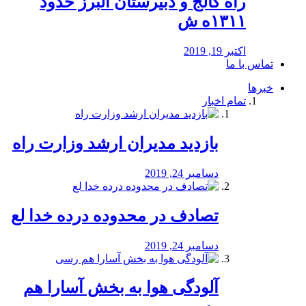
راه كالج و دبيرستان البرز حدود
۱۳۱۱ه ش
اکتبر 19, 2019
تماس با ما
خبرها
تمام اخبار
بازدید مدیران ارشد وزارت راه
دسامبر 24, 2019
تصادف در محدوده درده خدا لع
دسامبر 24, 2019
آلودگی هوا به بخش آسارا هم