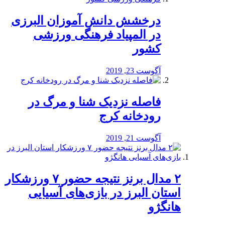
درخشش دانش آموزان البرزی
در المپیاد فرهنگی ورزشی
کشور
آگوست 23, 2019
️فاصله نزدیک شنا و مرگ در
رودخانه کرج
آگوست 21, 2019
۲ مدال برنز نتیجه حضور ۷ ورزشکار
استان البرز در بازی‌های آسیایی
هانگژو