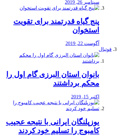
سپتامبر 26, 2019
پنج گیاه قدرتمند برای تقویت
استخوان
آگوست 22, 2019
فوتبال
بانوان استان البرزی گام اول را
محكم برداشتند
اکتبر 15, 2019
یوزپلنگان ایرانی با نتیجه عجیب
کامبوج را تسلیم خود کردند