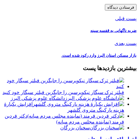
پست قبلی
ضربه ناگهانی به قفسه سینه
پست بعدی
بازار مسکن استان البرز وارد رکود شده است.
بیشترین بازدیدها پست
فیلتر ترک سیگار نیکوپرسین را جایگزین فیلتر سیگار خود کنید
دانشگاه علوم پزشکی البرز
افزایش یکبارۀ
هزینه پارکینگ متروی گلشهر
دكتر فردين
فرمند (نماينده مجلس مردم میانه)
سخنان بزرگان