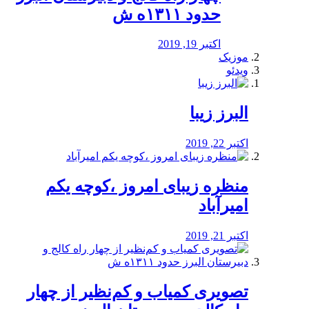
حدود ۱۳۱۱ه ش
اکتبر 19, 2019
موزیک
ویدئو
البرز زیبا
اکتبر 22, 2019
منظره‌‌ زیبای امروز ،کوچه یکم
امیرآباد
اکتبر 21, 2019
️تصویری کمیاب و کم‌نظیر از چهار