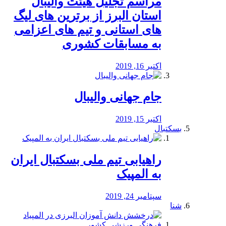
مراسم تجلیل هیئت والیبال
استان البرز از برترین های لیگ
های استانی و تیم های اعزامی
به مسابقات کشوری
اکتبر 16, 2019
جام جهانی والیبال
اکتبر 15, 2019
بسکتبال
راهیابی تیم ملی بسکتبال ایران
به المپیک
سپتامبر 24, 2019
شنا