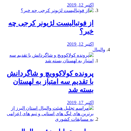
اکتبر 12, 2019
از فوتبالیست لژیونر کرجی چه
خبر؟
اکتبر 12, 2019
والیبال
پرونده کولاکوویچ و شاگردانش
با تقدیم سه امتیاز به لهستان
بسته شد
اکتبر 17, 2019