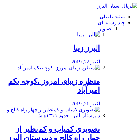
فصد
خون
صفحه اصلی
شرق
چند رسانه ای
تهران
تصاویر
خشکشویی
تصفیه
آب
البرز زیبا
طراحی
سایت
و
اکتبر 22, 2019
سئو
vip
منظره‌‌ زیبای امروز ،کوچه یکم
امیرآباد
اکتبر 21, 2019
️تصویری کمیاب و کم‌نظیر از
چهار راه كالج و دبيرستان البرز