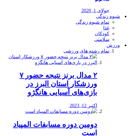
جولای 1, 2020
شیوه زندگی
تمام شیوه زندگی
غذا
کودکان
سلامتی
ورزش
تمام رشته های ورزشی
۲ مدال برنز نتیجه حضور ۷
ورزشکار استان البرز در
بازی‌های آسیایی هانگژو
اکتبر 12, 2023
دومین دوره مسابفات المپیاد
است