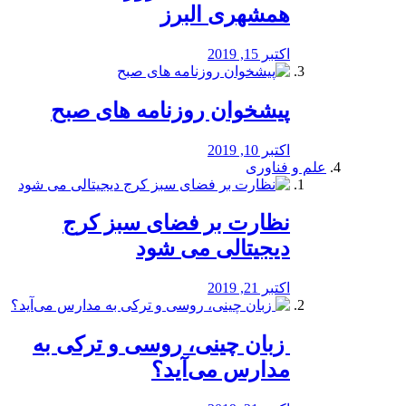
همشهری البرز
اکتبر 15, 2019
پیشخوان روزنامه های صبح
اکتبر 10, 2019
علم و فناوری
نظارت بر فضای سبز کرج
دیجیتالی می شود
اکتبر 21, 2019
️ زبان چینی، روسی و ترکی به
مدارس می‌آید؟