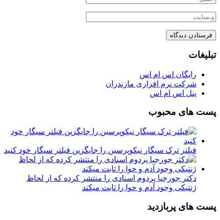
تبلیغات
رایگان اس ام اس
شرکت نرم افزاری مازندران
پنل اس ام اس
پست های محبوب
فیلتر ترک سیگار نیکوپرسین را جایگزین فیلتر سیگار خود کنید
دکتر جورجیا پردوم اسنادی را منتشر کرده که از لحاظ
ژنتیکی وجود آدم و حوا را ثابت میکند
پست های پربازدید