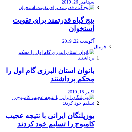
سپتامبر 26, 2019
پنج گیاه قدرتمند برای تقویت
استخوان
آگوست 22, 2019
فوتبال
بانوان استان البرزی گام اول را
محكم برداشتند
اکتبر 15, 2019
یوزپلنگان ایرانی با نتیجه عجیب
کامبوج را تسلیم خود کردند