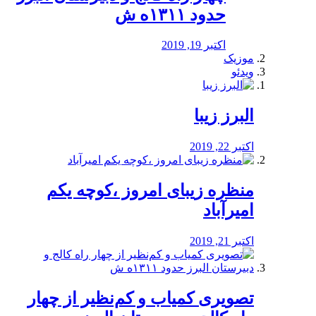
حدود ۱۳۱۱ه ش
اکتبر 19, 2019
موزیک
ویدئو
البرز زیبا
اکتبر 22, 2019
منظره‌‌ زیبای امروز ،کوچه یکم
امیرآباد
اکتبر 21, 2019
️تصویری کمیاب و کم‌نظیر از چهار