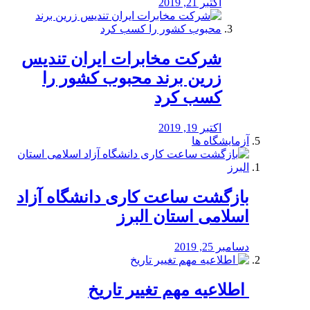
اکتبر 21, 2019
شرکت مخابرات ایران تندیس
زرین برند محبوب کشور را
کسب کرد
اکتبر 19, 2019
آزمایشگاه ها
بازگشت ساعت کاری دانشگاه آزاد
اسلامی استان البرز
دسامبر 25, 2019
️ اطلاعیه مهم تغییر تاریخ