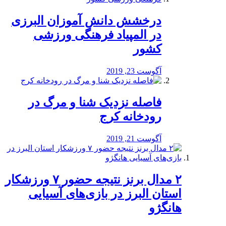
درخشش دانش آموزان البرزی
در المپیاد فرهنگی ورزشی
کشور
آگوست 23, 2019
️فاصله نزدیک شنا و مرگ در
رودخانه کرج
آگوست 21, 2019
۲ مدال برنز نتیجه حضور ۷ ورزشکار
استان البرز در بازی‌های آسیایی
هانگژو