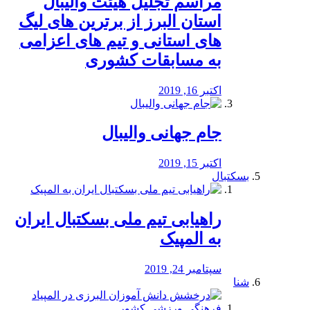
مراسم تجلیل هیئت والیبال
استان البرز از برترین های لیگ
های استانی و تیم های اعزامی
به مسابقات کشوری
اکتبر 16, 2019
جام جهانی والیبال
اکتبر 15, 2019
بسکتبال
راهیابی تیم ملی بسکتبال ایران
به المپیک
سپتامبر 24, 2019
شنا