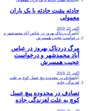
️حادثه پشت حادثه با یک باران
معمولی
اکتبر 22, 2019
مرگ دردناک بهروز در عباس
آباد محمدشهر و درخواست
عجیب همسرش
اکتبر 21, 2019
تصادف در محدوده پیچ عسل
کوچ به علت لغزندگی جاده
اکتبر 21, 2019