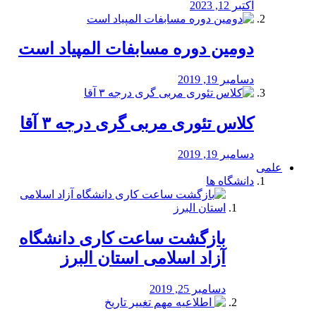
اکتبر 12, 2023
دومین دوره مسابفات المپیاد است
دسامبر 19, 2019
کلاس تئوری مربی گری درجه ۳ آقا
دسامبر 19, 2019
علمی
دانشگاه ها
بازگشت ساعت کاری دانشگاه
آزاد اسلامی استان البرز
دسامبر 25, 2019