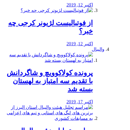
اکتبر 12, 2019
از فوتبالیست لژیونر کرجی چه
خبر؟
اکتبر 12, 2019
والیبال
پرونده کولاکوویچ و شاگردانش
با تقدیم سه امتیاز به لهستان
بسته شد
اکتبر 17, 2019