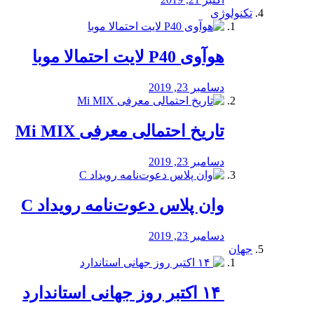
تکنولوژی
هوآوی P40 لایت احتمالا موبا
دسامبر 23, 2019
تاریخ احتمالی معرفی Mi MIX
دسامبر 23, 2019
وان پلاس دعوت‌نامه رویداد C
دسامبر 23, 2019
جهان
‏ ۱۴ اکتبر روز جهانی استاندارد