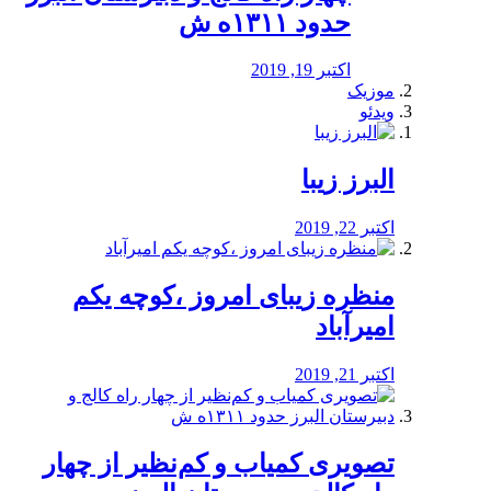
حدود ۱۳۱۱ه ش
اکتبر 19, 2019
موزیک
ویدئو
البرز زیبا
اکتبر 22, 2019
منظره‌‌ زیبای امروز ،کوچه یکم
امیرآباد
اکتبر 21, 2019
️تصویری کمیاب و کم‌نظیر از چهار