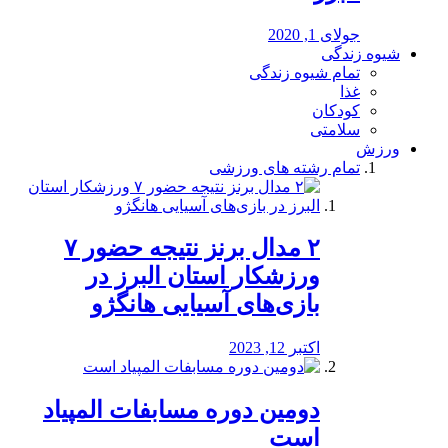
جولای 1, 2020
شیوه زندگی
تمام شیوه زندگی
غذا
کودکان
سلامتی
ورزش
تمام رشته های ورزشی
۲ مدال برنز نتیجه حضور ۷
ورزشکار استان البرز در
بازی‌های آسیایی هانگژو
اکتبر 12, 2023
دومین دوره مسابفات المپیاد
است