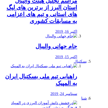
مراسم تجلیل هیئت والیبال
استان البرز از برترین های لیگ
های استانی و تیم های اعزامی
به مسابقات کشوری
اکتبر 16, 2019
جام جهانی والیبال
اکتبر 15, 2019
بسکتبال
راهیابی تیم ملی بسکتبال ایران
به المپیک
سپتامبر 24, 2019
شنا