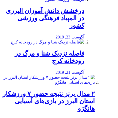
درخشش دانش آموزان البرزی
در المپیاد فرهنگی ورزشی
کشور
آگوست 23, 2019
️فاصله نزدیک شنا و مرگ در
رودخانه کرج
آگوست 21, 2019
۲ مدال برنز نتیجه حضور ۷ ورزشکار
استان البرز در بازی‌های آسیایی
هانگژو