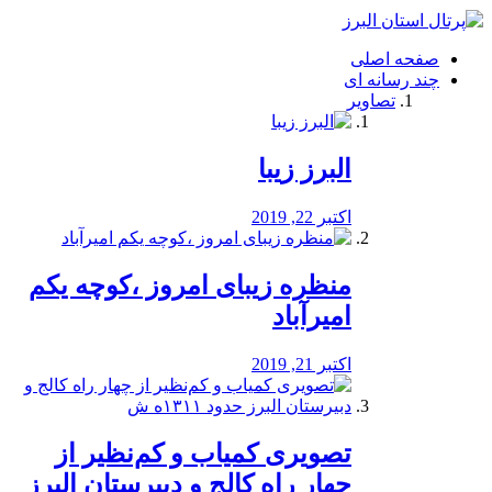
فصد
خون
صفحه اصلی
شرق
چند رسانه ای
تهران
تصاویر
خشکشویی
تصفیه
آب
البرز زیبا
طراحی
سایت
و
اکتبر 22, 2019
سئو
vip
منظره‌‌ زیبای امروز ،کوچه یکم
امیرآباد
اکتبر 21, 2019
️تصویری کمیاب و کم‌نظیر از
چهار راه كالج و دبيرستان البرز