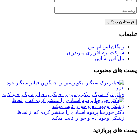
تبلیغات
رایگان اس ام اس
شرکت نرم افزاری مازندران
پنل اس ام اس
پست های محبوب
فیلتر ترک سیگار نیکوپرسین را جایگزین فیلتر سیگار خود کنید
دکتر جورجیا پردوم اسنادی را منتشر کرده که از لحاظ
ژنتیکی وجود آدم و حوا را ثابت میکند
پست های پربازدید