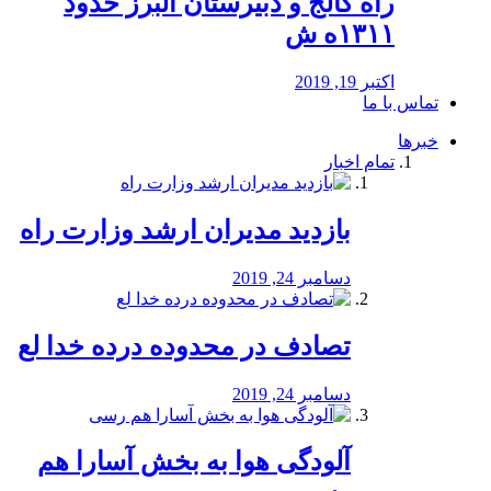
راه كالج و دبيرستان البرز حدود
۱۳۱۱ه ش
اکتبر 19, 2019
تماس با ما
خبرها
تمام اخبار
بازدید مدیران ارشد وزارت راه
دسامبر 24, 2019
تصادف در محدوده درده خدا لع
دسامبر 24, 2019
آلودگی هوا به بخش آسارا هم