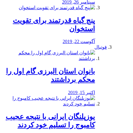
سپتامبر 26, 2019
پنج گیاه قدرتمند برای تقویت
استخوان
آگوست 22, 2019
فوتبال
بانوان استان البرزی گام اول را
محكم برداشتند
اکتبر 15, 2019
یوزپلنگان ایرانی با نتیجه عجیب
کامبوج را تسلیم خود کردند