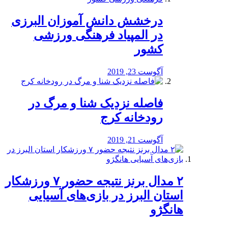
درخشش دانش آموزان البرزی
در المپیاد فرهنگی ورزشی
کشور
آگوست 23, 2019
️فاصله نزدیک شنا و مرگ در
رودخانه کرج
آگوست 21, 2019
۲ مدال برنز نتیجه حضور ۷ ورزشکار
استان البرز در بازی‌های آسیایی
هانگژو