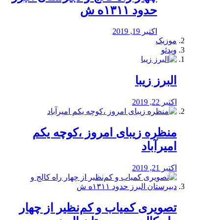
حدود ۱۳۱۱ه ش
اکتبر 19, 2019
موزیک
ویدئو
البرز زیبا
اکتبر 22, 2019
منظره‌‌ زیبای امروز ،کوچه یکم
امیرآباد
اکتبر 21, 2019
️تصویری کمیاب و کم‌نظیر از چهار