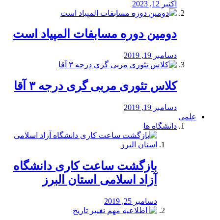
اکتبر 12, 2023
دومین دوره مسابفات المپیاد است
دسامبر 19, 2019
کلاس تئوری مربی گری درجه ۳ آقا
دسامبر 19, 2019
علمی
دانشگاه ها
بازگشت ساعت کاری دانشگاه
آزاد اسلامی استان البرز
دسامبر 25, 2019