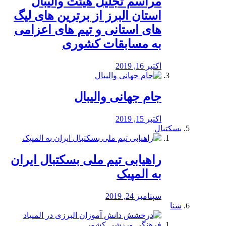
مراسم تجلیل هیئت والیبال
استان البرز از برترین های لیگ
های استانی و تیم های اعزامی
به مسابقات کشوری
اکتبر 16, 2019
جام جهانی والیبال
اکتبر 15, 2019
بسکتبال
راهیابی تیم ملی بسکتبال ایران
به المپیک
سپتامبر 24, 2019
شنا