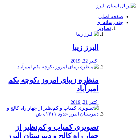
فصد
خون
صفحه اصلی
شرق
چند رسانه ای
تهران
تصاویر
خشکشویی
تصفیه
آب
البرز زیبا
طراحی
سایت
و
اکتبر 22, 2019
سئو
vip
منظره‌‌ زیبای امروز ،کوچه یکم
امیرآباد
اکتبر 21, 2019
️تصویری کمیاب و کم‌نظیر از
چهار راه كالج و دبيرستان البرز