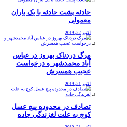
️حادثه پشت حادثه با یک باران
معمولی
اکتبر 22, 2019
مرگ دردناک بهروز در عباس
آباد محمدشهر و درخواست
عجیب همسرش
اکتبر 21, 2019
تصادف در محدوده پیچ عسل
کوچ به علت لغزندگی جاده
اکتبر 21, 2019