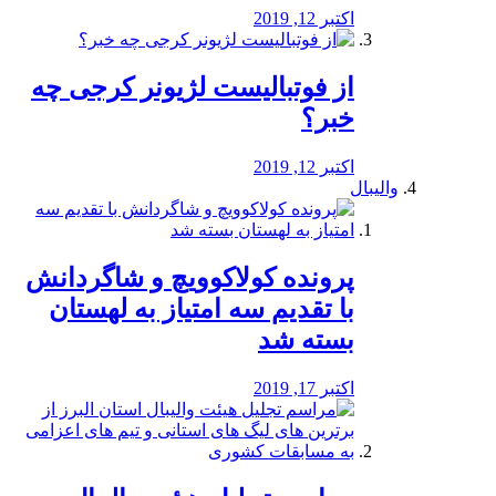
اکتبر 12, 2019
از فوتبالیست لژیونر کرجی چه
خبر؟
اکتبر 12, 2019
والیبال
پرونده کولاکوویچ و شاگردانش
با تقدیم سه امتیاز به لهستان
بسته شد
اکتبر 17, 2019