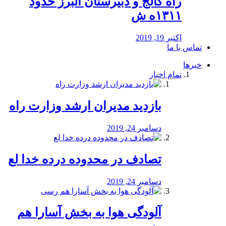
راه كالج و دبيرستان البرز حدود
۱۳۱۱ه ش
اکتبر 19, 2019
تماس با ما
خبرها
تمام اخبار
بازدید مدیران ارشد وزارت راه
دسامبر 24, 2019
تصادف در محدوده درده خدا لع
دسامبر 24, 2019
آلودگی هوا به بخش آسارا هم