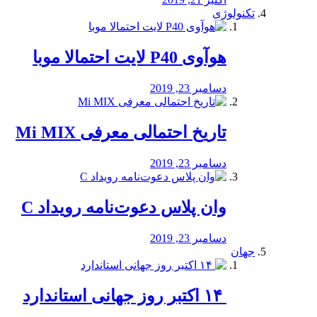
تکنولوژی
هوآوی P40 لایت احتمالا موبا
دسامبر 23, 2019
تاریخ احتمالی معرفی Mi MIX
دسامبر 23, 2019
وان پلاس دعوت‌نامه رویداد C
دسامبر 23, 2019
جهان
‏ ۱۴ اکتبر روز جهانی استاندارد