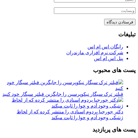
تبلیغات
رایگان اس ام اس
شرکت نرم افزاری مازندران
پنل اس ام اس
پست های محبوب
فیلتر ترک سیگار نیکوپرسین را جایگزین فیلتر سیگار خود کنید
دکتر جورجیا پردوم اسنادی را منتشر کرده که از لحاظ
ژنتیکی وجود آدم و حوا را ثابت میکند
پست های پربازدید