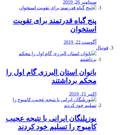
سپتامبر 26, 2019
پنج گیاه قدرتمند برای تقویت
استخوان
آگوست 22, 2019
فوتبال
بانوان استان البرزی گام اول را
محكم برداشتند
اکتبر 15, 2019
یوزپلنگان ایرانی با نتیجه عجیب
کامبوج را تسلیم خود کردند