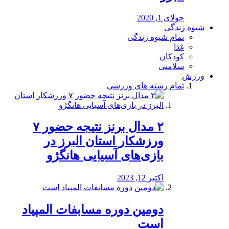
جولای 1, 2020
شیوه زندگی
تمام شیوه زندگی
غذا
کودکان
سلامتی
ورزش
تمام رشته های ورزشی
۲ مدال برنز نتیجه حضور ۷
ورزشکار استان البرز در
بازی‌های آسیایی هانگژو
اکتبر 12, 2023
دومین دوره مسابفات المپیاد
است