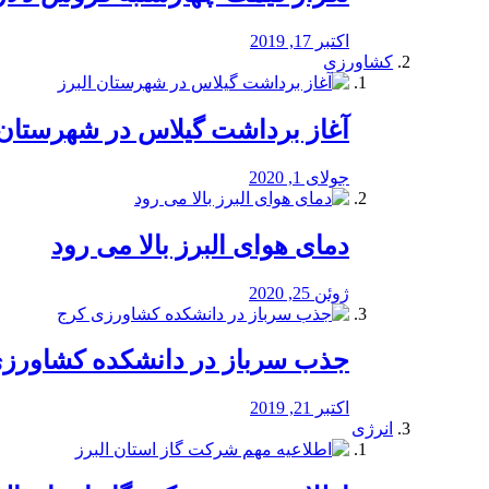
اکتبر 17, 2019
کشاورزی
آغاز برداشت گیلاس در شهرستان 
جولای 1, 2020
دمای هوای البرز بالا می رود
ژوئن 25, 2020
جذب سرباز در دانشکده کشاورز
اکتبر 21, 2019
انرژی