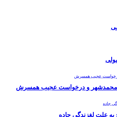
سی
مولی
اد محمدشهر و درخواست عجیب همسرش
به علت لغزندگی جاده