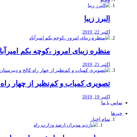
البرز زیبا
اکتبر 22, 2019
منظره‌‌ زیبای امروز ،کوچه یکم امیرآبا
اکتبر 21, 2019
️تصویری کمیاب و کم‌نظیر از چهار راه كالج
اکتبر 19, 2019
تماس با ما
خبرها
تمام اخبار