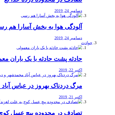
دسامبر 24, 2019
آلودگی هوا به بخش آسارا هم ر
دسامبر 24, 2019
حوادث
️حادثه پشت حادثه با یک باران مع
اکتبر 22, 2019
مرگ دردناک بهروز در عباس آب
اکتبر 21, 2019
تصادف در محدوده پیچ عسل کوچ 