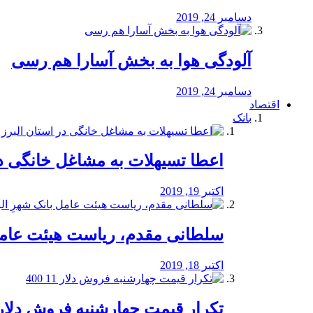
دسامبر 24, 2019
آلودگی هوا به بخش آسارا هم رسی
دسامبر 24, 2019
اقتصاد
بانک
️اعطا تسیهلات به مشاغل خانگی در
اکتبر 19, 2019
سلطانی مقدم، ریاست هیئت عامل 
اکتبر 18, 2019
تکرار قیمت چهارشنبه فروش دلار 11 00