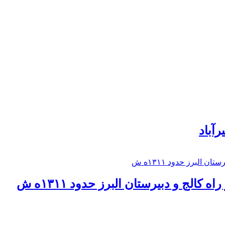
رآباد
كالج و دبيرستان البرز حدود ۱۳۱۱ه ش