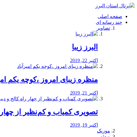
فصد
خون
صفحه اصلی
شرق
چند رسانه ای
تهران
تصاویر
خشکشویی
تصفیه
آب
البرز زیبا
طراحی
سایت
و
اکتبر 22, 2019
سئو
vip
منظره‌‌ زیبای امروز ،کوچه یکم امی
اکتبر 21, 2019
️تصویری کمیاب و کم‌نظیر از چهار راه 
اکتبر 19, 2019
موزیک
ویدئو