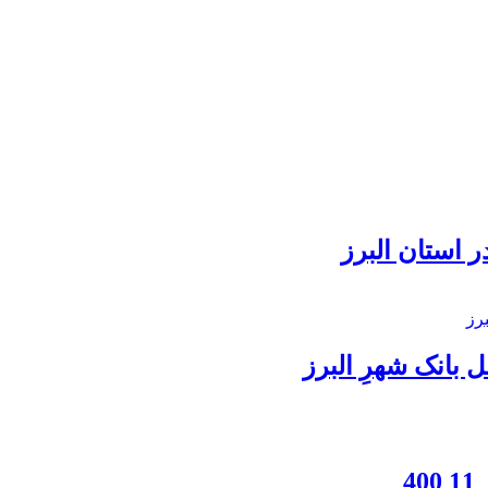
 استان البرز
بانک شهرِ البرز
4