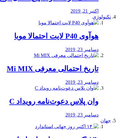
اکتبر 21, 2019
تکنولوژی
هوآوی P40 لایت احتمالا موبا
دسامبر 23, 2019
تاریخ احتمالی معرفی Mi MIX
دسامبر 23, 2019
وان پلاس دعوت‌نامه رویداد C
دسامبر 23, 2019
جهان