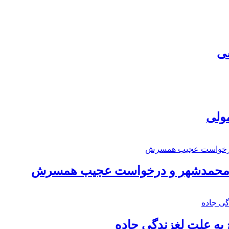
سی
مولی
اد محمدشهر و درخواست عجیب همسرش
به علت لغزندگی جاده