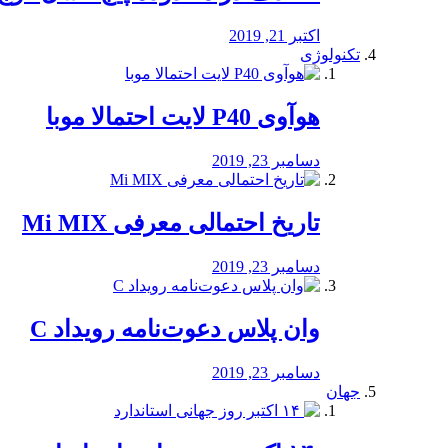
اکتبر 21, 2019
تکنولوژی
هوآوی P40 لایت احتمالا موبا
دسامبر 23, 2019
تاریخ احتمالی معرفی Mi MIX
دسامبر 23, 2019
وان پلاس دعوت‌نامه رویداد C
دسامبر 23, 2019
جهان