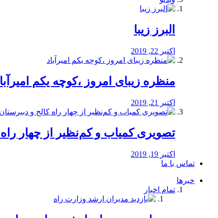
البرز زیبا
اکتبر 22, 2019
منظره‌‌ زیبای امروز ،کوچه یکم امیرآبا
اکتبر 21, 2019
️تصویری کمیاب و کم‌نظیر از چهار راه كالج
اکتبر 19, 2019
تماس با ما
خبرها
تمام اخبار