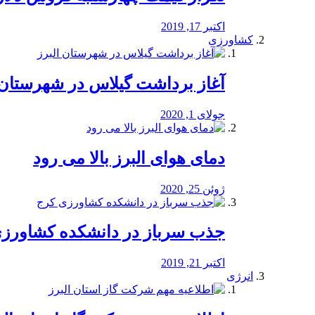
اکتبر 17, 2019
کشاورزی
آغاز برداشت گیلاس در شهرستان 
جولای 1, 2020
دمای هوای البرز بالا می رود
ژوئن 25, 2020
جذب سرباز در دانشکده کشاورز
اکتبر 21, 2019
انرژی