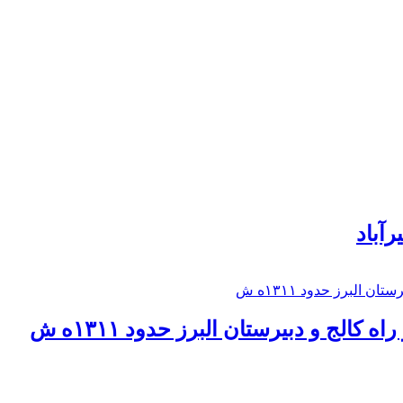
رآباد
كالج و دبيرستان البرز حدود ۱۳۱۱ه ش