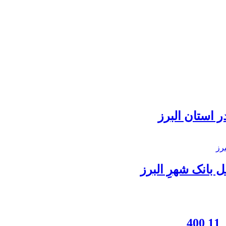
 استان البرز
بانک شهرِ البرز
4