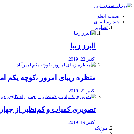
فصد
خون
صفحه اصلی
شرق
چند رسانه ای
تهران
تصاویر
خشکشویی
تصفیه
آب
البرز زیبا
طراحی
سایت
و
اکتبر 22, 2019
سئو
vip
منظره‌‌ زیبای امروز ،کوچه یکم امی
اکتبر 21, 2019
️تصویری کمیاب و کم‌نظیر از چهار راه 
اکتبر 19, 2019
موزیک
ویدئو