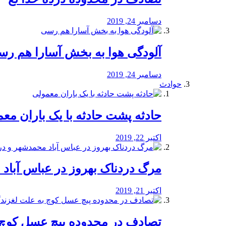
دسامبر 24, 2019
آلودگی هوا به بخش آسارا هم ر
دسامبر 24, 2019
حوادث
️حادثه پشت حادثه با یک باران مع
اکتبر 22, 2019
مرگ دردناک بهروز در عباس آب
اکتبر 21, 2019
تصادف در محدوده پیچ عسل کوچ 