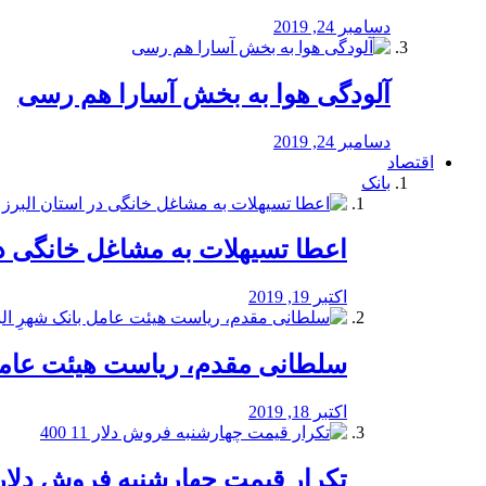
دسامبر 24, 2019
آلودگی هوا به بخش آسارا هم رسی
دسامبر 24, 2019
اقتصاد
بانک
️اعطا تسیهلات به مشاغل خانگی در
اکتبر 19, 2019
سلطانی مقدم، ریاست هیئت عامل 
اکتبر 18, 2019
تکرار قیمت چهارشنبه فروش دلار 11 00