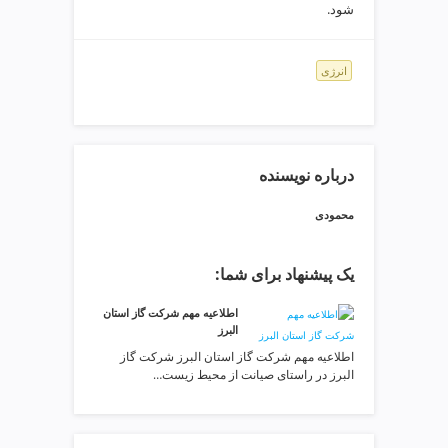
ی
شود.
ت
ص
ف
انرژی
ی
ه
آ
ب
درباره نویسنده
ط
ر
محمودی
ا
ح
ی
یک پیشنهاد برای شما:
س
ا
️اطلاعیه مهم شرکت گاز استان
البرز
ی
ت
️اطلاعیه مهم شرکت گاز استان البرز شرکت گاز
البرز در راستای صیانت از محیط زیست…
و
س
ئ
و