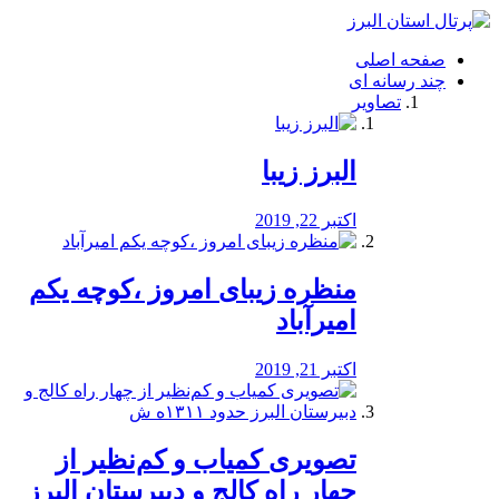
فصد
خون
صفحه اصلی
شرق
چند رسانه ای
تهران
تصاویر
خشکشویی
تصفیه
آب
البرز زیبا
طراحی
سایت
و
اکتبر 22, 2019
سئو
vip
منظره‌‌ زیبای امروز ،کوچه یکم
امیرآباد
اکتبر 21, 2019
️تصویری کمیاب و کم‌نظیر از
چهار راه كالج و دبيرستان البرز