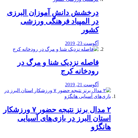
درخشش دانش آموزان البرزی
در المپیاد فرهنگی ورزشی
کشور
آگوست 23, 2019
️فاصله نزدیک شنا و مرگ در
رودخانه کرج
آگوست 21, 2019
۲ مدال برنز نتیجه حضور ۷ ورزشکار
استان البرز در بازی‌های آسیایی
هانگژو