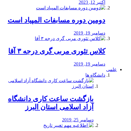
اکتبر 12, 2023
دومین دوره مسابفات المپیاد است
دسامبر 19, 2019
کلاس تئوری مربی گری درجه ۳ آقا
دسامبر 19, 2019
علمی
دانشگاه ها
بازگشت ساعت کاری دانشگاه
آزاد اسلامی استان البرز
دسامبر 25, 2019