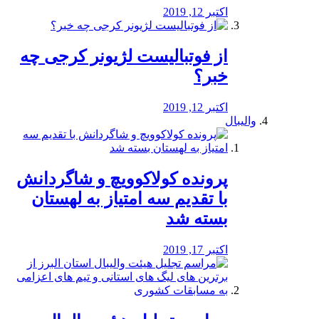
اکتبر 12, 2019
از فوتبالیست لژیونر کرجی چه
خبر؟
اکتبر 12, 2019
والیبال
پرونده کولاکوویچ و شاگردانش
با تقدیم سه امتیاز به لهستان
بسته شد
اکتبر 17, 2019