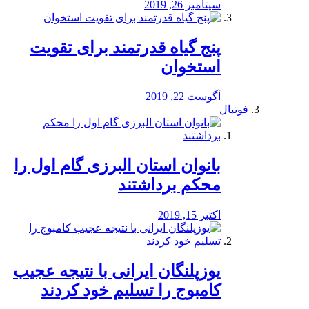
سپتامبر 26, 2019
پنج گیاه قدرتمند برای تقویت
استخوان
آگوست 22, 2019
فوتبال
بانوان استان البرزی گام اول را
محكم برداشتند
اکتبر 15, 2019
یوزپلنگان ایرانی با نتیجه عجیب
کامبوج را تسلیم خود کردند