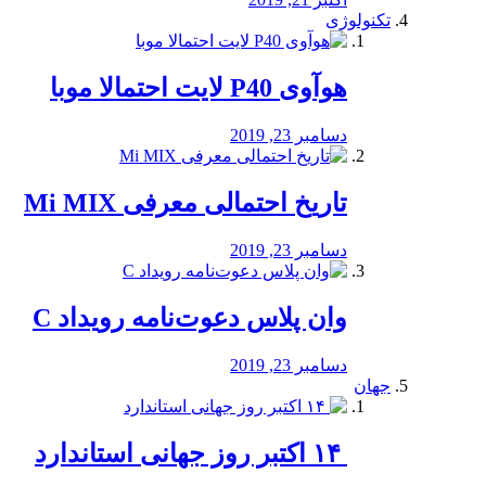
تکنولوژی
هوآوی P40 لایت احتمالا موبا
دسامبر 23, 2019
تاریخ احتمالی معرفی Mi MIX
دسامبر 23, 2019
وان پلاس دعوت‌نامه رویداد C
دسامبر 23, 2019
جهان
‏ ۱۴ اکتبر روز جهانی استاندارد