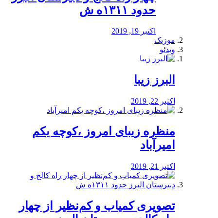
حدود ۱۳۱۱ه ش
اکتبر 19, 2019
موزیک
ویدئو
البرز زیبا
اکتبر 22, 2019
منظره‌‌ زیبای امروز ،کوچه یکم
امیرآباد
اکتبر 21, 2019
️تصویری کمیاب و کم‌نظیر از چهار