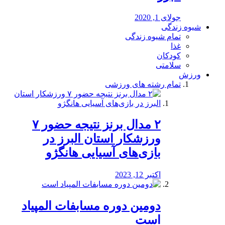
جولای 1, 2020
شیوه زندگی
تمام شیوه زندگی
غذا
کودکان
سلامتی
ورزش
تمام رشته های ورزشی
۲ مدال برنز نتیجه حضور ۷
ورزشکار استان البرز در
بازی‌های آسیایی هانگژو
اکتبر 12, 2023
دومین دوره مسابفات المپیاد
است