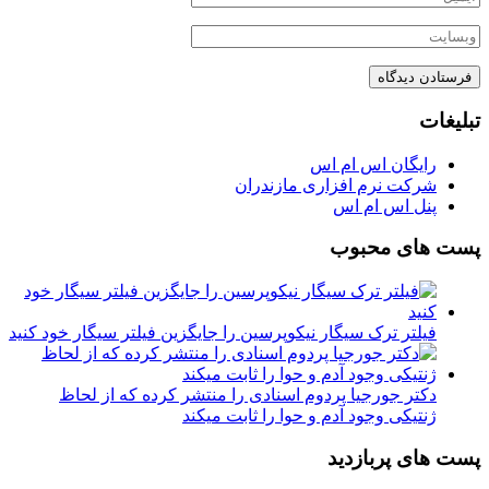
تبلیغات
رایگان اس ام اس
شرکت نرم افزاری مازندران
پنل اس ام اس
پست های محبوب
فیلتر ترک سیگار نیکوپرسین را جایگزین فیلتر سیگار خود کنید
دکتر جورجیا پردوم اسنادی را منتشر کرده که از لحاظ
ژنتیکی وجود آدم و حوا را ثابت میکند
پست های پربازدید