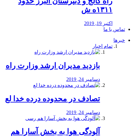
راه كالج و دبيرستان البرز حدود
۱۳۱۱ه ش
اکتبر 19, 2019
تماس با ما
خبرها
تمام اخبار
بازدید مدیران ارشد وزارت راه
دسامبر 24, 2019
تصادف در محدوده درده خدا لع
دسامبر 24, 2019
آلودگی هوا به بخش آسارا هم