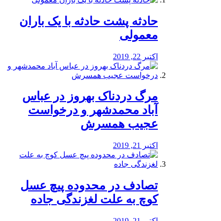
️حادثه پشت حادثه با یک باران
معمولی
اکتبر 22, 2019
مرگ دردناک بهروز در عباس
آباد محمدشهر و درخواست
عجیب همسرش
اکتبر 21, 2019
تصادف در محدوده پیچ عسل
کوچ به علت لغزندگی جاده
اکتبر 21, 2019