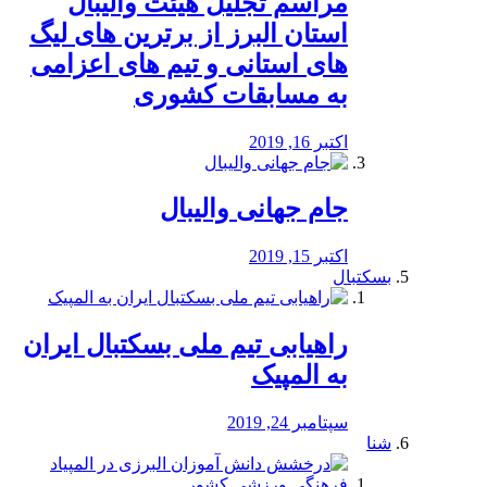
مراسم تجلیل هیئت والیبال
استان البرز از برترین های لیگ
های استانی و تیم های اعزامی
به مسابقات کشوری
اکتبر 16, 2019
جام جهانی والیبال
اکتبر 15, 2019
بسکتبال
راهیابی تیم ملی بسکتبال ایران
به المپیک
سپتامبر 24, 2019
شنا