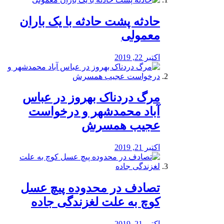
️حادثه پشت حادثه با یک باران
معمولی
اکتبر 22, 2019
مرگ دردناک بهروز در عباس
آباد محمدشهر و درخواست
عجیب همسرش
اکتبر 21, 2019
تصادف در محدوده پیچ عسل
کوچ به علت لغزندگی جاده
اکتبر 21, 2019