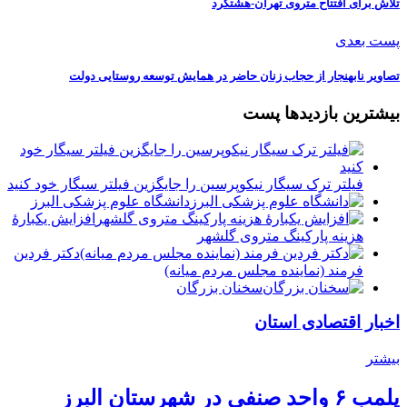
تلاش برای افتتاح متروی تهران-هشتگرد
پست بعدی
‏تصاویر نابهنجار از حجاب‌ زنان حاضر در همایش توسعه روستایی دولت
بیشترین بازدیدها پست
فیلتر ترک سیگار نیکوپرسین را جایگزین فیلتر سیگار خود کنید
دانشگاه علوم پزشکی البرز
افزایش یکبارۀ
هزینه پارکینگ متروی گلشهر
دكتر فردين
فرمند (نماينده مجلس مردم میانه)
سخنان بزرگان
اخبار اقتصادی استان
بیشتر
پلمب ۶ واحد صنفی در شهرستان البرز