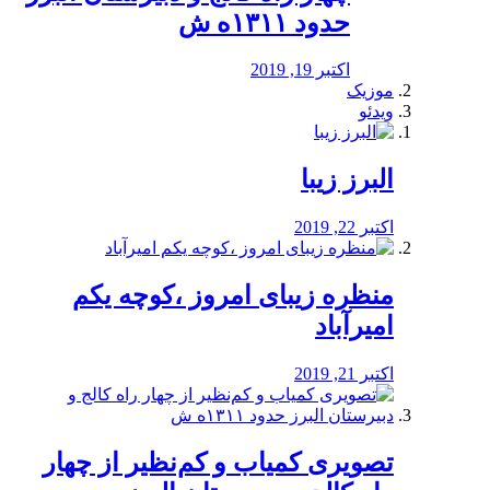
حدود ۱۳۱۱ه ش
اکتبر 19, 2019
موزیک
ویدئو
البرز زیبا
اکتبر 22, 2019
منظره‌‌ زیبای امروز ،کوچه یکم
امیرآباد
اکتبر 21, 2019
️تصویری کمیاب و کم‌نظیر از چهار