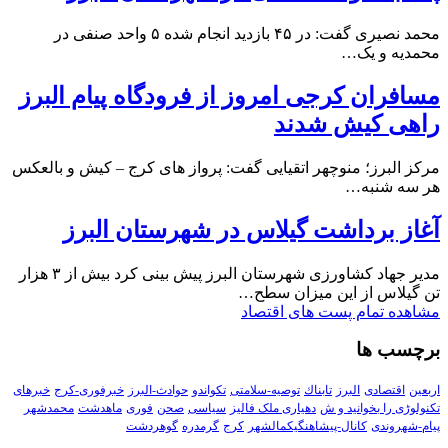
محمد نصیری گفت: در ۴۵ بازدید انجام شده ۵ واحد صنفی در
محمدیه و یک…
مسافران کرجی امروز از فرودگاه پیام البرز
راهی کیش شدند
مرکز البرز؛ منوچهر اتقیایی گفت: پرواز های کرج – کیش و بالعکس
هر سه شنبه…
آغاز برداشت گیلاس در شهرستان البرز
مدیر جهاد کشاورزی شهرستان البرز پیش بینی کرد بیش از ۳ هزار
تن گیلاس از این میزان سطح…
مشاهده تمام پست های اقتصاد
برچسب ها
اربعین
اقتصادی
البرز
تابناك
توصیه-سلامتی
تکواندو
حوادث-البرز
خبرفوری-کرج
خبرهای
تکنولوڑی را بخوانید و ش
دهیاری ملک فالیز
سیاسی
صحن
فوری
ماهدشت
محمدشهر
پیام-شهروندی
کانال-پیشاهنگیکمالشهر
کرج
گرمدره
گوهردشت