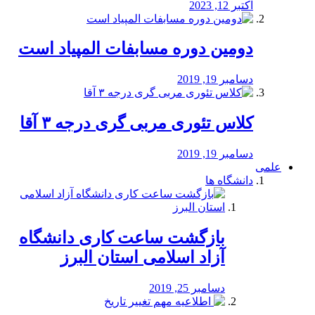
اکتبر 12, 2023
دومین دوره مسابفات المپیاد است
دسامبر 19, 2019
کلاس تئوری مربی گری درجه ۳ آقا
دسامبر 19, 2019
علمی
دانشگاه ها
بازگشت ساعت کاری دانشگاه
آزاد اسلامی استان البرز
دسامبر 25, 2019