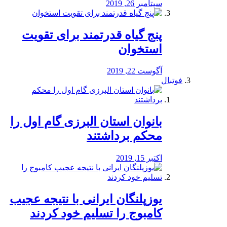
سپتامبر 26, 2019
پنج گیاه قدرتمند برای تقویت
استخوان
آگوست 22, 2019
فوتبال
بانوان استان البرزی گام اول را
محكم برداشتند
اکتبر 15, 2019
یوزپلنگان ایرانی با نتیجه عجیب
کامبوج را تسلیم خود کردند