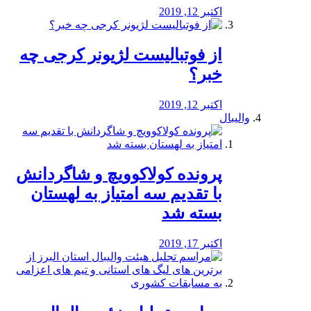
اکتبر 12, 2019
از فوتبالیست لژیونر کرجی چه
خبر؟
اکتبر 12, 2019
والیبال
پرونده کولاکوویچ و شاگردانش
با تقدیم سه امتیاز به لهستان
بسته شد
اکتبر 17, 2019