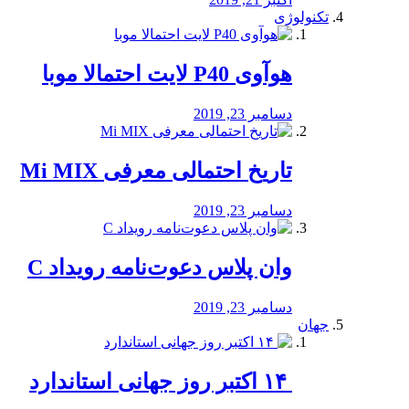
تکنولوژی
هوآوی P40 لایت احتمالا موبا
دسامبر 23, 2019
تاریخ احتمالی معرفی Mi MIX
دسامبر 23, 2019
وان پلاس دعوت‌نامه رویداد C
دسامبر 23, 2019
جهان
‏ ۱۴ اکتبر روز جهانی استاندارد