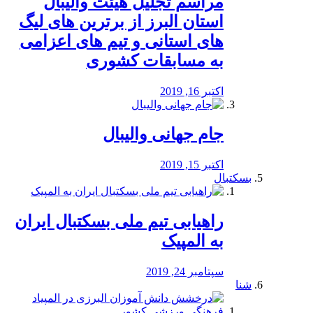
مراسم تجلیل هیئت والیبال
استان البرز از برترین های لیگ
های استانی و تیم های اعزامی
به مسابقات کشوری
اکتبر 16, 2019
جام جهانی والیبال
اکتبر 15, 2019
بسکتبال
راهیابی تیم ملی بسکتبال ایران
به المپیک
سپتامبر 24, 2019
شنا