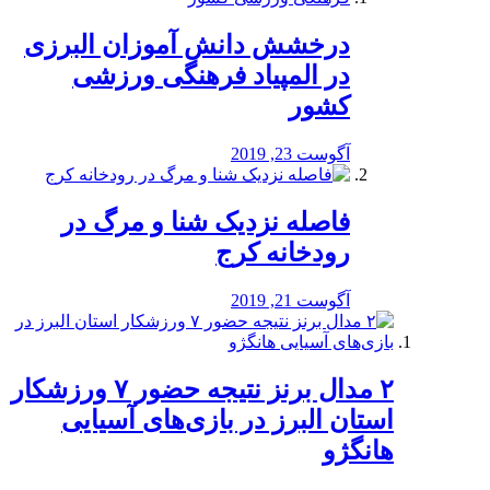
درخشش دانش آموزان البرزی
در المپیاد فرهنگی ورزشی
کشور
آگوست 23, 2019
️فاصله نزدیک شنا و مرگ در
رودخانه کرج
آگوست 21, 2019
۲ مدال برنز نتیجه حضور ۷ ورزشکار
استان البرز در بازی‌های آسیایی
هانگژو