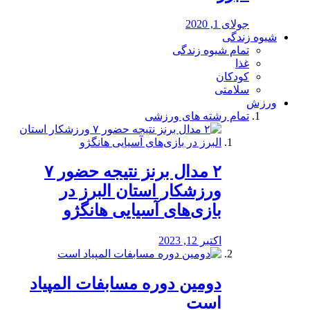
جولای 1, 2020
شیوه زندگی
تمام شیوه زندگی
غذا
کودکان
سلامتی
ورزش
تمام رشته های ورزشی
۲ مدال برنز نتیجه حضور ۷
ورزشکار استان البرز در
بازی‌های آسیایی هانگژو
اکتبر 12, 2023
دومین دوره مسابفات المپیاد
است