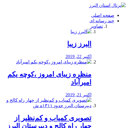
فصد
خون
صفحه اصلی
شرق
چند رسانه ای
تهران
تصاویر
خشکشویی
تصفیه
آب
البرز زیبا
طراحی
سایت
و
اکتبر 22, 2019
سئو
vip
منظره‌‌ زیبای امروز ،کوچه یکم
امیرآباد
اکتبر 21, 2019
️تصویری کمیاب و کم‌نظیر از
چهار راه كالج و دبيرستان البرز