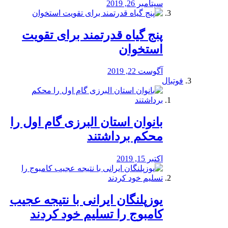
سپتامبر 26, 2019
پنج گیاه قدرتمند برای تقویت
استخوان
آگوست 22, 2019
فوتبال
بانوان استان البرزی گام اول را
محكم برداشتند
اکتبر 15, 2019
یوزپلنگان ایرانی با نتیجه عجیب
کامبوج را تسلیم خود کردند