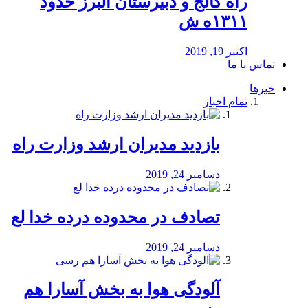
راه كالج و دبيرستان البرز حدود
۱۳۱۱ه ش
اکتبر 19, 2019
تماس با ما
خبرها
تمام اخبار
بازدید مدیران ارشد وزارت راه
دسامبر 24, 2019
تصادف در محدوده درده خدا لع
دسامبر 24, 2019
آلودگی هوا به بخش آسارا هم