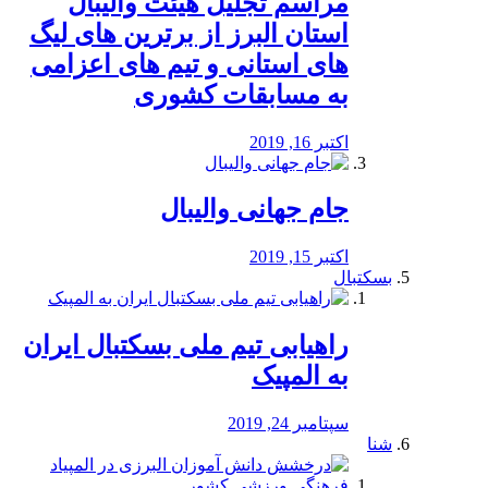
مراسم تجلیل هیئت والیبال
استان البرز از برترین های لیگ
های استانی و تیم های اعزامی
به مسابقات کشوری
اکتبر 16, 2019
جام جهانی والیبال
اکتبر 15, 2019
بسکتبال
راهیابی تیم ملی بسکتبال ایران
به المپیک
سپتامبر 24, 2019
شنا