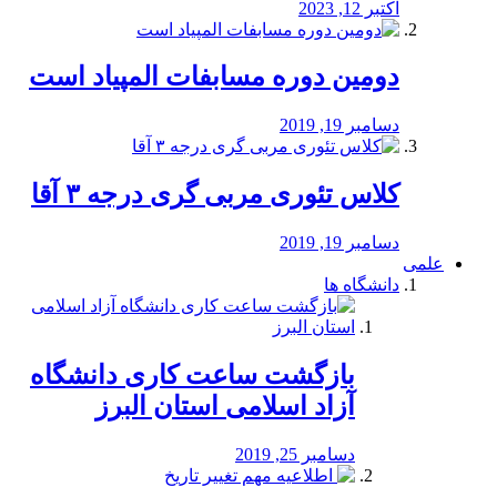
اکتبر 12, 2023
دومین دوره مسابفات المپیاد است
دسامبر 19, 2019
کلاس تئوری مربی گری درجه ۳ آقا
دسامبر 19, 2019
علمی
دانشگاه ها
بازگشت ساعت کاری دانشگاه
آزاد اسلامی استان البرز
دسامبر 25, 2019