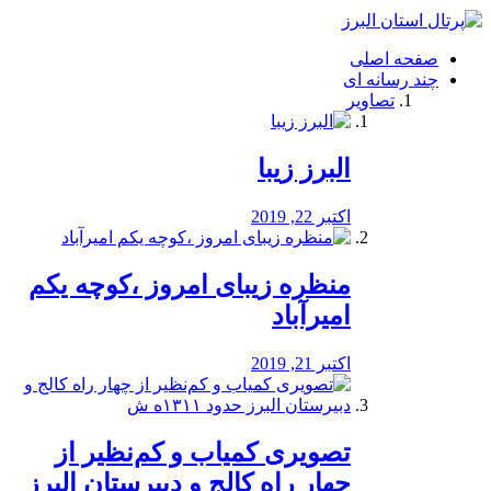
فصد
خون
صفحه اصلی
شرق
چند رسانه ای
تهران
تصاویر
خشکشویی
تصفیه
آب
البرز زیبا
طراحی
سایت
و
اکتبر 22, 2019
سئو
vip
منظره‌‌ زیبای امروز ،کوچه یکم
امیرآباد
اکتبر 21, 2019
️تصویری کمیاب و کم‌نظیر از
چهار راه كالج و دبيرستان البرز