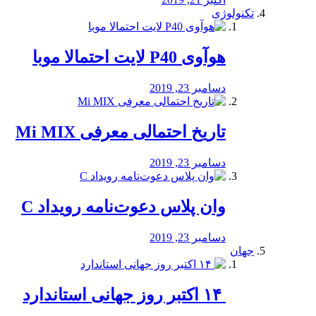
تکنولوژی
هوآوی P40 لایت احتمالا موبا
دسامبر 23, 2019
تاریخ احتمالی معرفی Mi MIX
دسامبر 23, 2019
وان پلاس دعوت‌نامه رویداد C
دسامبر 23, 2019
جهان
‏ ۱۴ اکتبر روز جهانی استاندارد