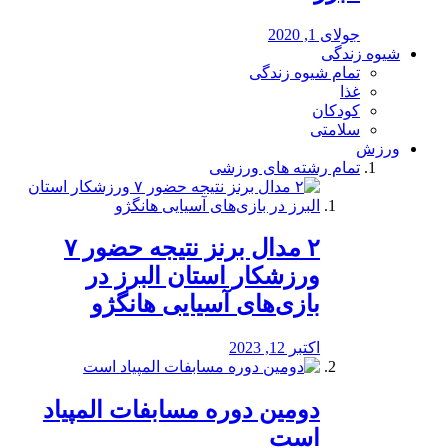
جولای 1, 2020
شیوه زندگی
تمام شیوه زندگی
غذا
کودکان
سلامتی
ورزش
تمام رشته های ورزشی
۲ مدال برنز نتیجه حضور ۷
ورزشکار استان البرز در
بازی‌های آسیایی هانگژو
اکتبر 12, 2023
دومین دوره مسابفات المپیاد
است