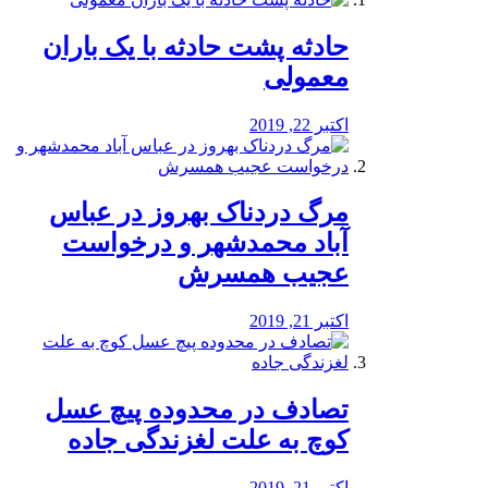
️حادثه پشت حادثه با یک باران
معمولی
اکتبر 22, 2019
مرگ دردناک بهروز در عباس
آباد محمدشهر و درخواست
عجیب همسرش
اکتبر 21, 2019
تصادف در محدوده پیچ عسل
کوچ به علت لغزندگی جاده
اکتبر 21, 2019