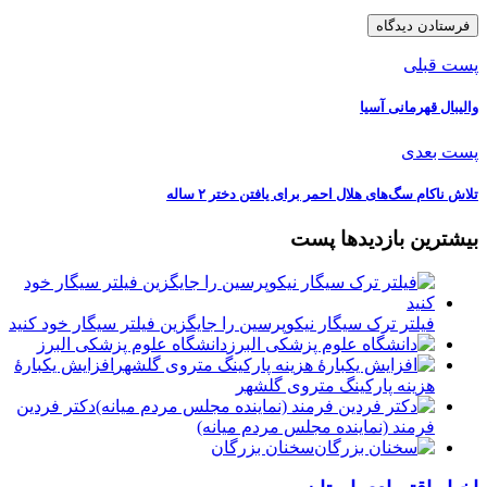
پست قبلی
والیبال قهرمانی آسیا
پست بعدی
تلاش ناکام سگ‌های هلال احمر برای یافتن دختر ۲ ساله
بیشترین بازدیدها پست
فیلتر ترک سیگار نیکوپرسین را جایگزین فیلتر سیگار خود کنید
دانشگاه علوم پزشکی البرز
افزایش یکبارۀ
هزینه پارکینگ متروی گلشهر
دكتر فردين
فرمند (نماينده مجلس مردم میانه)
سخنان بزرگان