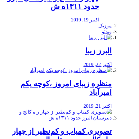
حدود ۱۳۱۱ه ش
اکتبر 19, 2019
موزیک
ویدئو
البرز زیبا
اکتبر 22, 2019
منظره‌‌ زیبای امروز ،کوچه یکم
امیرآباد
اکتبر 21, 2019
️تصویری کمیاب و کم‌نظیر از چهار