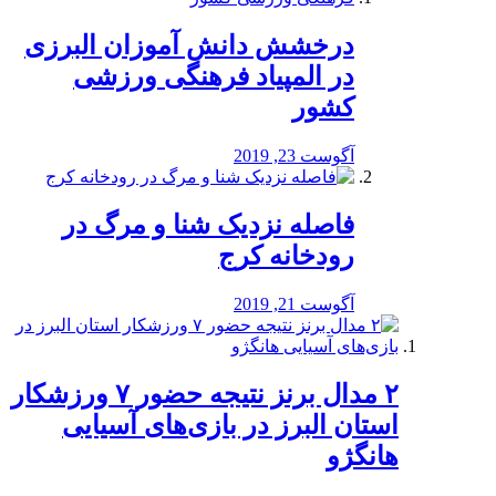
درخشش دانش آموزان البرزی
در المپیاد فرهنگی ورزشی
کشور
آگوست 23, 2019
️فاصله نزدیک شنا و مرگ در
رودخانه کرج
آگوست 21, 2019
۲ مدال برنز نتیجه حضور ۷ ورزشکار
استان البرز در بازی‌های آسیایی
هانگژو