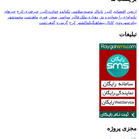
اربعین
اقتصادی
البرز
تابناك
توصیه-سلامتی
تکواندو
حوادث-البرز
خبرفوری-کرج
خبرهای
تکنولوڑی را بخوانید و ش
دهیاری ملک فالیز
سیاسی
صحن
فوری
ماهدشت
محمدشهر
پیام-شهروندی
کانال-پیشاهنگیکمالشهر
کرج
گرمدره
گوهردشت
تبلیغات
مجزی پروژه