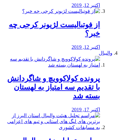
اکتبر 12, 2019
از فوتبالیست لژیونر کرجی چه
خبر؟
اکتبر 12, 2019
والیبال
پرونده کولاکوویچ و شاگردانش
با تقدیم سه امتیاز به لهستان
بسته شد
اکتبر 17, 2019