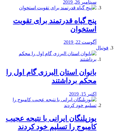
سپتامبر 26, 2019
پنج گیاه قدرتمند برای تقویت
استخوان
آگوست 22, 2019
فوتبال
بانوان استان البرزی گام اول را
محكم برداشتند
اکتبر 15, 2019
یوزپلنگان ایرانی با نتیجه عجیب
کامبوج را تسلیم خود کردند