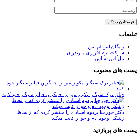
تبلیغات
رایگان اس ام اس
شرکت نرم افزاری مازندران
پنل اس ام اس
پست های محبوب
فیلتر ترک سیگار نیکوپرسین را جایگزین فیلتر سیگار خود کنید
دکتر جورجیا پردوم اسنادی را منتشر کرده که از لحاظ
ژنتیکی وجود آدم و حوا را ثابت میکند
پست های پربازدید