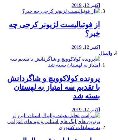
اکتبر 12, 2019
از فوتبالیست لژیونر کرجی چه
خبر؟
اکتبر 12, 2019
والیبال
پرونده کولاکوویچ و شاگردانش
با تقدیم سه امتیاز به لهستان
بسته شد
اکتبر 17, 2019