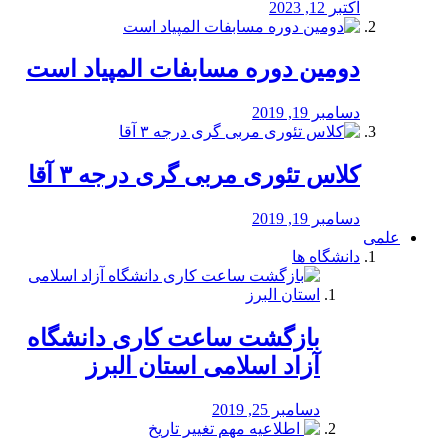
اکتبر 12, 2023
دومین دوره مسابفات المپیاد است
دسامبر 19, 2019
کلاس تئوری مربی گری درجه ۳ آقا
دسامبر 19, 2019
علمی
دانشگاه ها
بازگشت ساعت کاری دانشگاه
آزاد اسلامی استان البرز
دسامبر 25, 2019