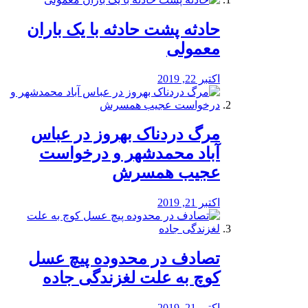
️حادثه پشت حادثه با یک باران
معمولی
اکتبر 22, 2019
مرگ دردناک بهروز در عباس
آباد محمدشهر و درخواست
عجیب همسرش
اکتبر 21, 2019
تصادف در محدوده پیچ عسل
کوچ به علت لغزندگی جاده
اکتبر 21, 2019