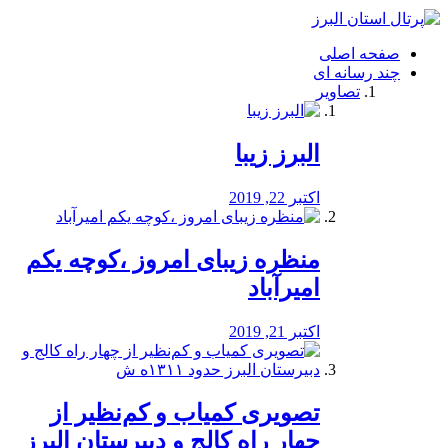
فصد
خون
صفحه اصلی
شرق
چند رسانه ای
تهران
تصاویر
خشکشویی
تصفیه
آب
البرز زیبا
طراحی
سایت
و
اکتبر 22, 2019
سئو
vip
منظره‌‌ زیبای امروز ،کوچه یکم
امیرآباد
اکتبر 21, 2019
️تصویری کمیاب و کم‌نظیر از
چهار راه كالج و دبيرستان البرز