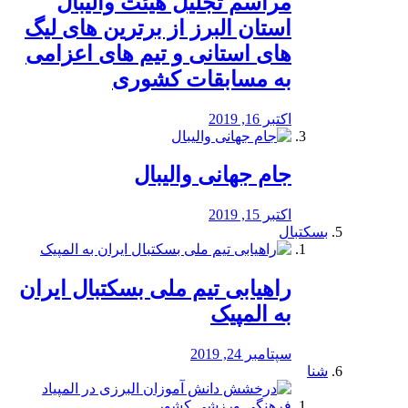
مراسم تجلیل هیئت والیبال
استان البرز از برترین های لیگ
های استانی و تیم های اعزامی
به مسابقات کشوری
اکتبر 16, 2019
جام جهانی والیبال
اکتبر 15, 2019
بسکتبال
راهیابی تیم ملی بسکتبال ایران
به المپیک
سپتامبر 24, 2019
شنا