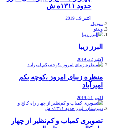
حدود ۱۳۱۱ه ش
اکتبر 19, 2019
موزیک
ویدئو
البرز زیبا
اکتبر 22, 2019
منظره‌‌ زیبای امروز ،کوچه یکم
امیرآباد
اکتبر 21, 2019
️تصویری کمیاب و کم‌نظیر از چهار