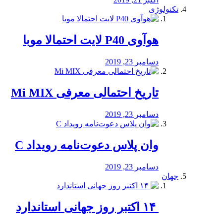
تکنولوژی
هوآوی P40 لایت احتمالا موبا
دسامبر 23, 2019
تاریخ احتمالی معرفی Mi MIX
دسامبر 23, 2019
وان پلاس دعوت‌نامه رویداد C
دسامبر 23, 2019
جهان
‏ ۱۴ اکتبر روز جهانی استاندارد