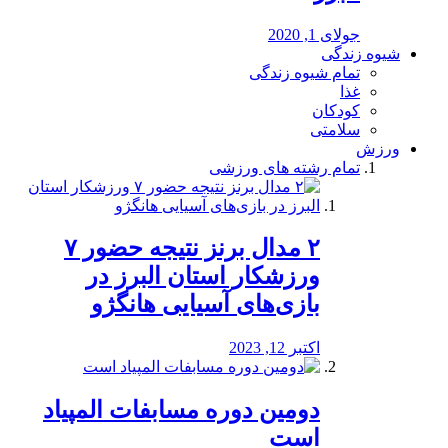
جولای 1, 2020
شیوه زندگی
تمام شیوه زندگی
غذا
کودکان
سلامتی
ورزش
تمام رشته های ورزشی
۲ مدال برنز نتیجه حضور ۷
ورزشکار استان البرز در
بازی‌های آسیایی هانگژو
اکتبر 12, 2023
دومین دوره مسابفات المپیاد
است