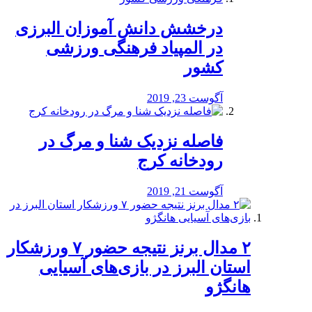
درخشش دانش آموزان البرزی
در المپیاد فرهنگی ورزشی
کشور
آگوست 23, 2019
️فاصله نزدیک شنا و مرگ در
رودخانه کرج
آگوست 21, 2019
۲ مدال برنز نتیجه حضور ۷ ورزشکار
استان البرز در بازی‌های آسیایی
هانگژو