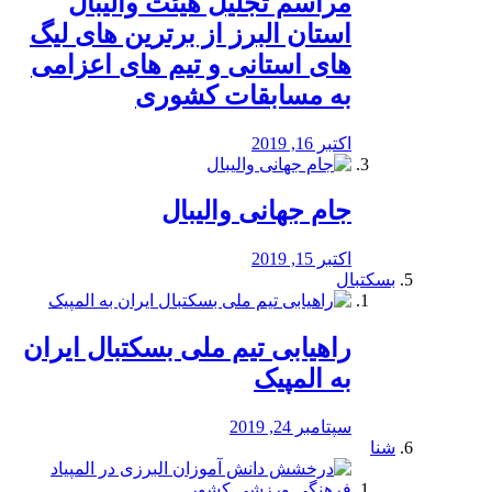
مراسم تجلیل هیئت والیبال
استان البرز از برترین های لیگ
های استانی و تیم های اعزامی
به مسابقات کشوری
اکتبر 16, 2019
جام جهانی والیبال
اکتبر 15, 2019
بسکتبال
راهیابی تیم ملی بسکتبال ایران
به المپیک
سپتامبر 24, 2019
شنا