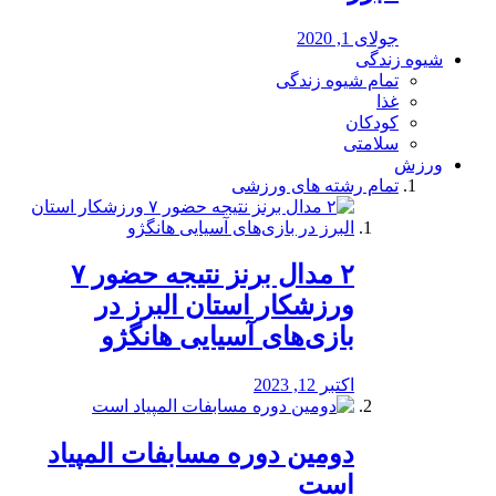
جولای 1, 2020
شیوه زندگی
تمام شیوه زندگی
غذا
کودکان
سلامتی
ورزش
تمام رشته های ورزشی
۲ مدال برنز نتیجه حضور ۷
ورزشکار استان البرز در
بازی‌های آسیایی هانگژو
اکتبر 12, 2023
دومین دوره مسابفات المپیاد
است