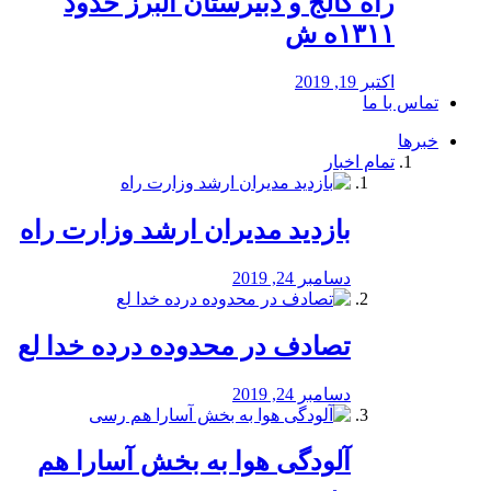
راه كالج و دبيرستان البرز حدود
۱۳۱۱ه ش
اکتبر 19, 2019
تماس با ما
خبرها
تمام اخبار
بازدید مدیران ارشد وزارت راه
دسامبر 24, 2019
تصادف در محدوده درده خدا لع
دسامبر 24, 2019
آلودگی هوا به بخش آسارا هم