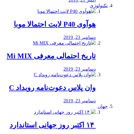
تکنولوژی
هوآوی P40 لایت احتمالا موبا
دسامبر 23, 2019
تاریخ احتمالی معرفی Mi MIX
دسامبر 23, 2019
وان پلاس دعوت‌نامه رویداد C
دسامبر 23, 2019
جهان
‏ ۱۴ اکتبر روز جهانی استاندارد