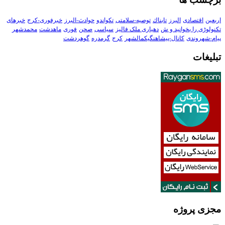
اربعین
اقتصادی
البرز
تابناك
توصیه-سلامتی
تکواندو
حوادث-البرز
خبرفوری-کرج
خبرهای
تکنولوڑی را بخوانید و ش
دهیاری ملک فالیز
سیاسی
صحن
فوری
ماهدشت
محمدشهر
پیام-شهروندی
کانال-پیشاهنگیکمالشهر
کرج
گرمدره
گوهردشت
تبلیغات
مجزی پروژه