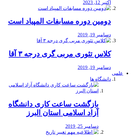
اکتبر 12, 2023
دومین دوره مسابفات المپیاد است
دسامبر 19, 2019
کلاس تئوری مربی گری درجه ۳ آقا
دسامبر 19, 2019
علمی
دانشگاه ها
بازگشت ساعت کاری دانشگاه
آزاد اسلامی استان البرز
دسامبر 25, 2019