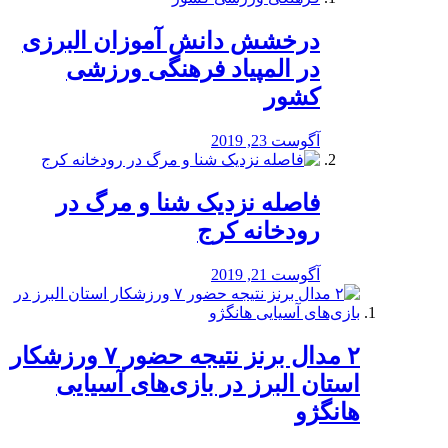
درخشش دانش آموزان البرزی
در المپیاد فرهنگی ورزشی
کشور
آگوست 23, 2019
️فاصله نزدیک شنا و مرگ در
رودخانه کرج
آگوست 21, 2019
۲ مدال برنز نتیجه حضور ۷ ورزشکار
استان البرز در بازی‌های آسیایی
هانگژو