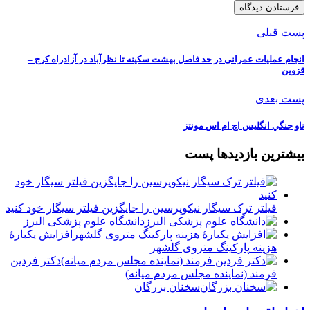
پست قبلی
انجام عملیات عمرانی در حد فاصل بهشت سکینه تا نظرآباد در آزادراه کرج –
قزوین
پست بعدی
ناو جنگي انگليس اچ ام اس مونتز
بیشترین بازدیدها پست
فیلتر ترک سیگار نیکوپرسین را جایگزین فیلتر سیگار خود کنید
دانشگاه علوم پزشکی البرز
افزایش یکبارۀ
هزینه پارکینگ متروی گلشهر
دكتر فردين
فرمند (نماينده مجلس مردم میانه)
سخنان بزرگان