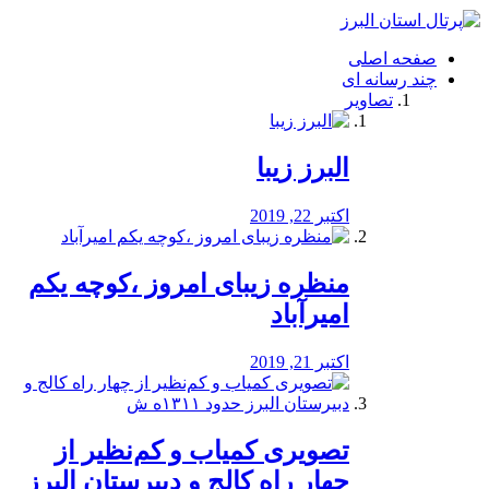
فصد
خون
صفحه اصلی
شرق
چند رسانه ای
تهران
تصاویر
خشکشویی
تصفیه
آب
البرز زیبا
طراحی
سایت
و
اکتبر 22, 2019
سئو
vip
منظره‌‌ زیبای امروز ،کوچه یکم
امیرآباد
اکتبر 21, 2019
️تصویری کمیاب و کم‌نظیر از
چهار راه كالج و دبيرستان البرز