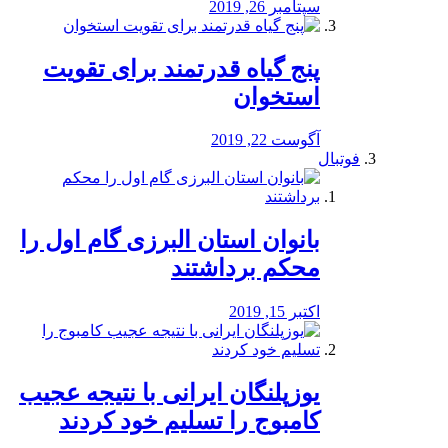
سپتامبر 26, 2019
پنج گیاه قدرتمند برای تقویت
استخوان
آگوست 22, 2019
فوتبال
بانوان استان البرزی گام اول را
محكم برداشتند
اکتبر 15, 2019
یوزپلنگان ایرانی با نتیجه عجیب
کامبوج را تسلیم خود کردند