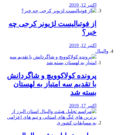
اکتبر 12, 2019
از فوتبالیست لژیونر کرجی چه
خبر؟
اکتبر 12, 2019
والیبال
پرونده کولاکوویچ و شاگردانش
با تقدیم سه امتیاز به لهستان
بسته شد
اکتبر 17, 2019