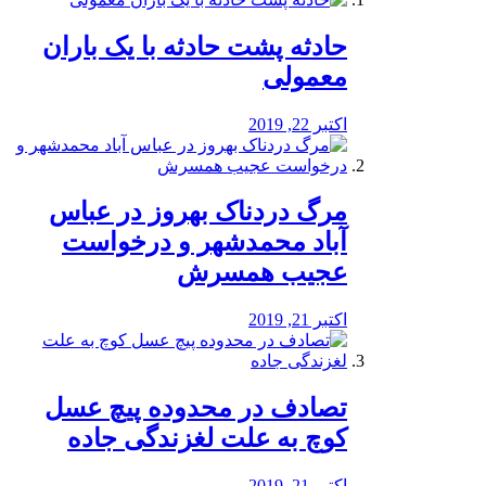
️حادثه پشت حادثه با یک باران
معمولی
اکتبر 22, 2019
مرگ دردناک بهروز در عباس
آباد محمدشهر و درخواست
عجیب همسرش
اکتبر 21, 2019
تصادف در محدوده پیچ عسل
کوچ به علت لغزندگی جاده
اکتبر 21, 2019