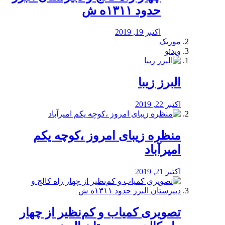
حدود ۱۳۱۱ه ش
اکتبر 19, 2019
موزیک
ویدئو
البرز زیبا
اکتبر 22, 2019
منظره‌‌ زیبای امروز ،کوچه یکم
امیرآباد
اکتبر 21, 2019
️تصویری کمیاب و کم‌نظیر از چهار