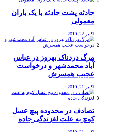
️حادثه پشت حادثه با یک باران
معمولی
اکتبر 22, 2019
مرگ دردناک بهروز در عباس
آباد محمدشهر و درخواست
عجیب همسرش
اکتبر 21, 2019
تصادف در محدوده پیچ عسل
کوچ به علت لغزندگی جاده
اکتبر 21, 2019