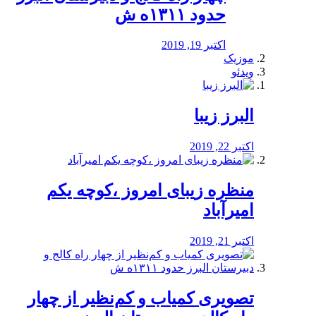
حدود ۱۳۱۱ه ش
اکتبر 19, 2019
موزیک
ویدئو
البرز زیبا
اکتبر 22, 2019
منظره‌‌ زیبای امروز ،کوچه یکم
امیرآباد
اکتبر 21, 2019
️تصویری کمیاب و کم‌نظیر از چهار