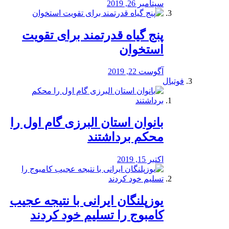
سپتامبر 26, 2019
پنج گیاه قدرتمند برای تقویت
استخوان
آگوست 22, 2019
فوتبال
بانوان استان البرزی گام اول را
محكم برداشتند
اکتبر 15, 2019
یوزپلنگان ایرانی با نتیجه عجیب
کامبوج را تسلیم خود کردند