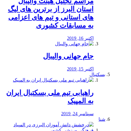
مراسم تجلیل هیئت والیبال
استان البرز از برترین های لیگ
های استانی و تیم های اعزامی
به مسابقات کشوری
اکتبر 16, 2019
جام جهانی والیبال
اکتبر 15, 2019
بسکتبال
راهیابی تیم ملی بسکتبال ایران
به المپیک
سپتامبر 24, 2019
شنا