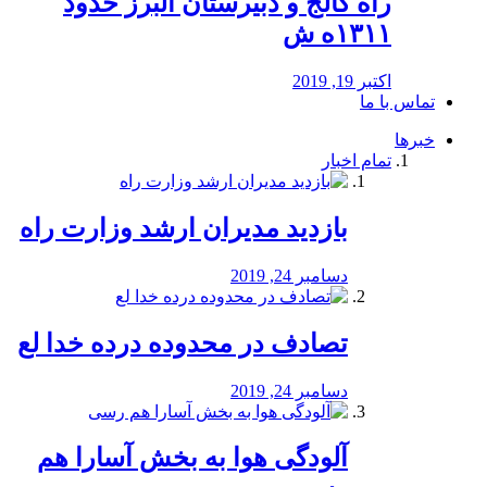
راه كالج و دبيرستان البرز حدود
۱۳۱۱ه ش
اکتبر 19, 2019
تماس با ما
خبرها
تمام اخبار
بازدید مدیران ارشد وزارت راه
دسامبر 24, 2019
تصادف در محدوده درده خدا لع
دسامبر 24, 2019
آلودگی هوا به بخش آسارا هم