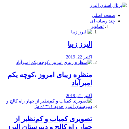
فصد
خون
صفحه اصلی
شرق
چند رسانه ای
تهران
تصاویر
خشکشویی
تصفیه
آب
البرز زیبا
طراحی
سایت
و
اکتبر 22, 2019
سئو
vip
منظره‌‌ زیبای امروز ،کوچه یکم
امیرآباد
اکتبر 21, 2019
️تصویری کمیاب و کم‌نظیر از
چهار راه كالج و دبيرستان البرز