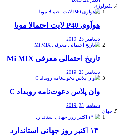
تکنولوژی
هوآوی P40 لایت احتمالا موبا
دسامبر 23, 2019
تاریخ احتمالی معرفی Mi MIX
دسامبر 23, 2019
وان پلاس دعوت‌نامه رویداد C
دسامبر 23, 2019
جهان
‏ ۱۴ اکتبر روز جهانی استاندارد