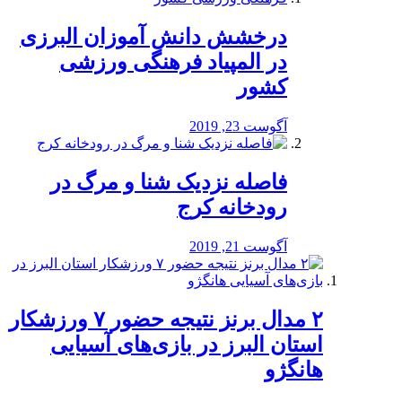
درخشش دانش آموزان البرزی
در المپیاد فرهنگی ورزشی
کشور
آگوست 23, 2019
️فاصله نزدیک شنا و مرگ در
رودخانه کرج
آگوست 21, 2019
۲ مدال برنز نتیجه حضور ۷ ورزشکار
استان البرز در بازی‌های آسیایی
هانگژو