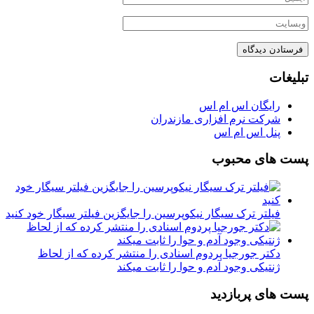
تبلیغات
رایگان اس ام اس
شرکت نرم افزاری مازندران
پنل اس ام اس
پست های محبوب
فیلتر ترک سیگار نیکوپرسین را جایگزین فیلتر سیگار خود کنید
دکتر جورجیا پردوم اسنادی را منتشر کرده که از لحاظ
ژنتیکی وجود آدم و حوا را ثابت میکند
پست های پربازدید