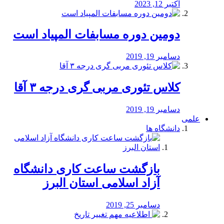
اکتبر 12, 2023
دومین دوره مسابفات المپیاد است
دسامبر 19, 2019
کلاس تئوری مربی گری درجه ۳ آقا
دسامبر 19, 2019
علمی
دانشگاه ها
بازگشت ساعت کاری دانشگاه
آزاد اسلامی استان البرز
دسامبر 25, 2019