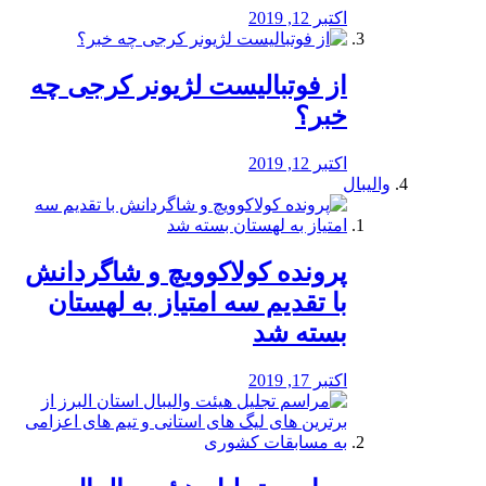
اکتبر 12, 2019
از فوتبالیست لژیونر کرجی چه
خبر؟
اکتبر 12, 2019
والیبال
پرونده کولاکوویچ و شاگردانش
با تقدیم سه امتیاز به لهستان
بسته شد
اکتبر 17, 2019