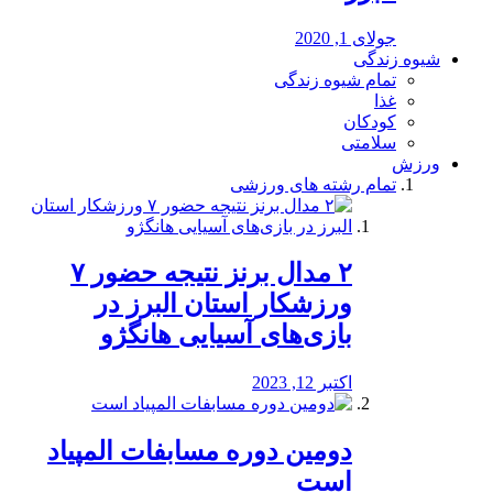
جولای 1, 2020
شیوه زندگی
تمام شیوه زندگی
غذا
کودکان
سلامتی
ورزش
تمام رشته های ورزشی
۲ مدال برنز نتیجه حضور ۷
ورزشکار استان البرز در
بازی‌های آسیایی هانگژو
اکتبر 12, 2023
دومین دوره مسابفات المپیاد
است