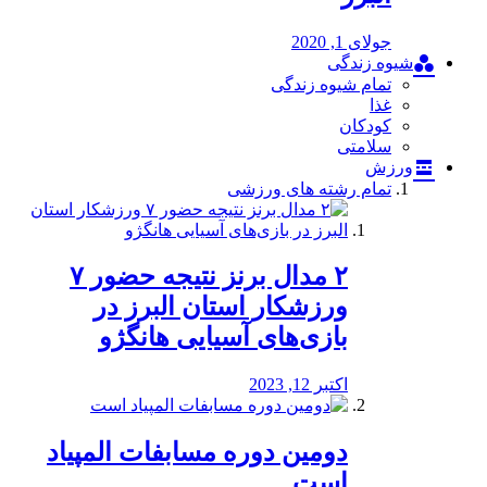
جولای 1, 2020
شیوه زندگی
تمام شیوه زندگی
غذا
کودکان
سلامتی
ورزش
تمام رشته های ورزشی
۲ مدال برنز نتیجه حضور ۷
ورزشکار استان البرز در
بازی‌های آسیایی هانگژو
اکتبر 12, 2023
دومین دوره مسابفات المپیاد
است