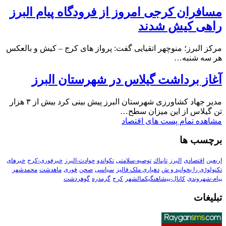
مسافران کرجی امروز از فرودگاه پیام البرز
راهی کیش شدند
مرکز البرز؛ منوچهر اتقیایی گفت: پرواز های کرج – کیش و بالعکس
هر سه شنبه…
آغاز برداشت گیلاس در شهرستان البرز
مدیر جهاد کشاورزی شهرستان البرز پیش بینی کرد بیش از ۳ هزار
تن گیلاس از این میزان سطح…
مشاهده تمام پست های اقتصاد
برچسب ها
اربعین
اقتصادی
البرز
تابناك
توصیه-سلامتی
تکواندو
حوادث-البرز
خبرفوری-کرج
خبرهای
تکنولوڑی را بخوانید و ش
دهیاری ملک فالیز
سیاسی
صحن
فوری
ماهدشت
محمدشهر
پیام-شهروندی
کانال-پیشاهنگیکمالشهر
کرج
گرمدره
گوهردشت
تبلیغات