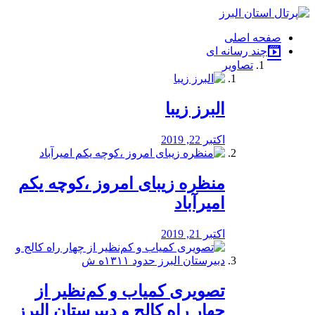
فصد
خون
صفحه اصلی
شرق
چند رسانه ای
تهران
تصاویر
خشکشویی
تصفیه
آب
البرز زیبا
طراحی
سایت
و
اکتبر 22, 2019
سئو
vip
منظره‌‌ زیبای امروز ،کوچه یکم
امیرآباد
اکتبر 21, 2019
️تصویری کمیاب و کم‌نظیر از
چهار راه كالج و دبيرستان البرز