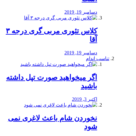
دسامبر 19, 2019
کلاس تئوری مربی گری درجه ۳
آقا
دسامبر 19, 2019
تناسب اندام
اگر میخواهید صورت تپل داشته
باشید
اکتبر 3, 2019
نخوردن شام باعث لاغری نمی
‌شود