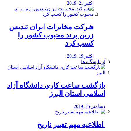
اکتبر 21, 2019
شرکت مخابرات ایران تندیس
زرین برند محبوب کشور را
کسب کرد
اکتبر 19, 2019
آزمایشگاه ها
بازگشت ساعت کاری دانشگاه آزاد
اسلامی استان البرز
دسامبر 25, 2019
️ اطلاعیه مهم تغییر تاریخ