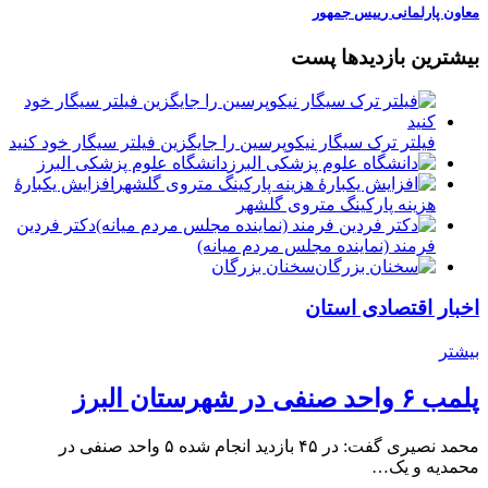
معاون پارلمانی رییس جمهور
بیشترین بازدیدها پست
فیلتر ترک سیگار نیکوپرسین را جایگزین فیلتر سیگار خود کنید
دانشگاه علوم پزشکی البرز
افزایش یکبارۀ
هزینه پارکینگ متروی گلشهر
دكتر فردين
فرمند (نماينده مجلس مردم میانه)
سخنان بزرگان
اخبار اقتصادی استان
بیشتر
پلمب ۶ واحد صنفی در شهرستان البرز
محمد نصیری گفت: در ۴۵ بازدید انجام شده ۵ واحد صنفی در
محمدیه و یک…