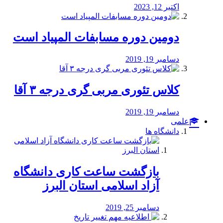
اکتبر 12, 2023
دومین دوره مسابفات المپیاد است
دسامبر 19, 2019
کلاس تئوری مربی گری درجه ۳ آقا
دسامبر 19, 2019
علمی
دانشگاه ها
بازگشت ساعت کاری دانشگاه
آزاد اسلامی استان البرز
دسامبر 25, 2019