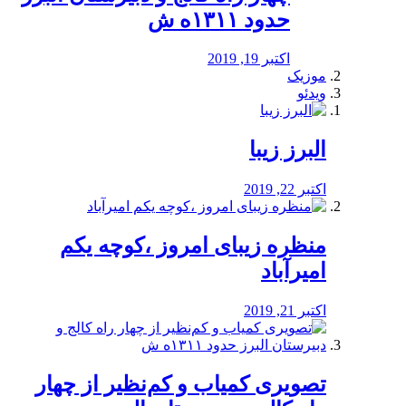
حدود ۱۳۱۱ه ش
اکتبر 19, 2019
موزیک
ویدئو
البرز زیبا
اکتبر 22, 2019
منظره‌‌ زیبای امروز ،کوچه یکم
امیرآباد
اکتبر 21, 2019
️تصویری کمیاب و کم‌نظیر از چهار