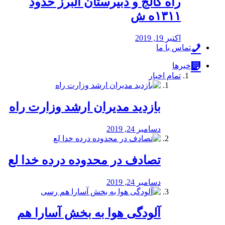
راه كالج و دبيرستان البرز حدود
۱۳۱۱ه ش
اکتبر 19, 2019
تماس با ما
خبرها
تمام اخبار
بازدید مدیران ارشد وزارت راه
دسامبر 24, 2019
تصادف در محدوده درده خدا لع
دسامبر 24, 2019
آلودگی هوا به بخش آسارا هم