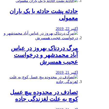
️حادثه پشت حادثه با یک باران
معمولی
اکتبر 22, 2019
مرگ دردناک بهروز در عباس
آباد محمدشهر و درخواست
عجیب همسرش
اکتبر 21, 2019
تصادف در محدوده پیچ عسل
کوچ به علت لغزندگی جاده