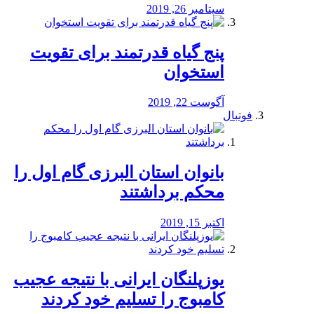
سپتامبر 26, 2019
پنج گیاه قدرتمند برای تقویت
استخوان
آگوست 22, 2019
فوتبال
بانوان استان البرزی گام اول را
محكم برداشتند
اکتبر 15, 2019
یوزپلنگان ایرانی با نتیجه عجیب
کامبوج را تسلیم خود کردند