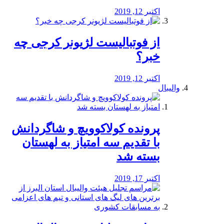
اکتبر 12, 2019
از فوتبالیست لژیونر کرجی چه
خبر؟
اکتبر 12, 2019
والیبال
پرونده کولاکوویچ و شاگردانش
با تقدیم سه امتیاز به لهستان
بسته شد
اکتبر 17, 2019