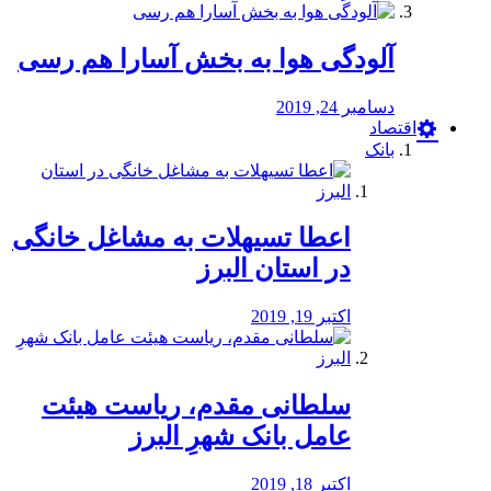
آلودگی هوا به بخش آسارا هم رسی
دسامبر 24, 2019
اقتصاد
بانک
️اعطا تسیهلات به مشاغل خانگی
در استان البرز
اکتبر 19, 2019
سلطانی مقدم، ریاست هیئت
عامل بانک شهرِ البرز
اکتبر 18, 2019