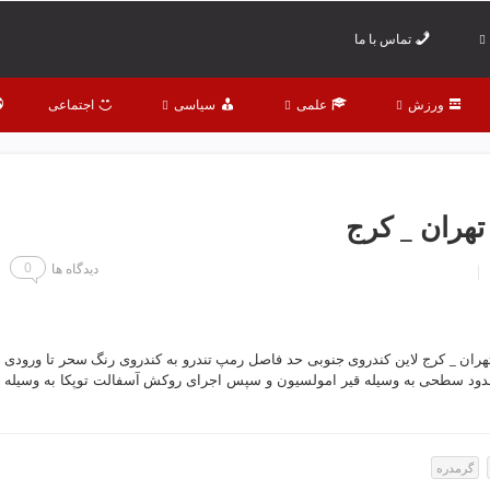
تماس با ما
ورزش
علمی
سیاسی
اجتماعی
هران _ كرج
0
دیدگاه ها
ن _ کرج لاین کندروی جنوبی حد فاصل رمپ تندرو به کندروی رنگ سحر تا ورودی
ندود سطحی به وسیله قیر امولسیون و سپس اجرای روکش آسفالت توپکا به وسیله
گرمدره