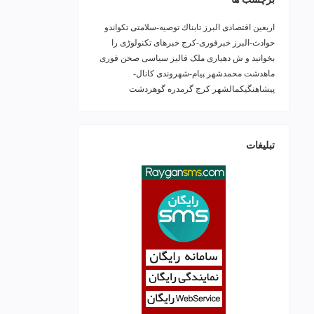
اربعین
اقتصادی
البرز
تابناك
توصیه-سلامتی
تکواندو
حوادث-البرز
خبرفوری-کرج
خبرهای تکنولوڑی را
بخوانید و ش
دهیاری ملک فالیز
سیاسی
صحن
فوری
ماهدشت
محمدشهر
پیام-شهروندی
کانال-
پیشاهنگیکمالشهر
کرج
گرمدره
گوهردشت
تبلیغات