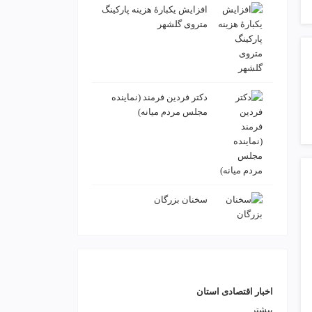
افزایش یکبارۀ هزینه پارکینگ
متروی گلشهر
دكتر فردين فرمند (نماينده
مجلس مردم میانه)
سخنان بزرگان
اخبار اقتصادی استان
بیشتر