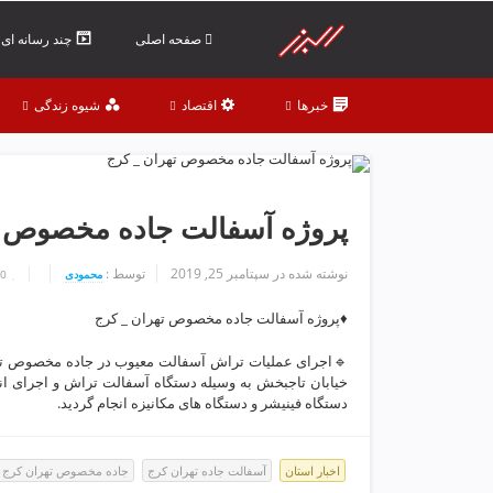
ف
ص
صفحه اصلی
چند رسانه ای
د
خ
خبرها
اقتصاد
شیوه زندگی
و
ن
ش
ر
ق
پروژه آسفالت جاده مخصوص ت
ت
ه
نوشته شده در
سپتامبر 25, 2019
توسط :
محمودی
0
ر
ا
♦️پروژه آسفالت جاده مخصوص تهران _ كرج
ن
خ
🔹اجرای عملیات تراش آسفالت معیوب در جاده مخصوص تهرا
ش
خیابان تاجبخش به وسیله دستگاه آسفالت تراش و اجرای ا
ک
دستگاه فینیشر و دستگاه های مکانیزه انجام گردید.
ش
و
اخبار استان
آسفالت جاده تهران کرج
جاده مخصوص تهران کرج
ی