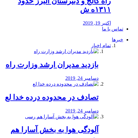
راه كالج و دبيرستان البرز حدود
۱۳۱۱ه ش
اکتبر 19, 2019
تماس با ما
خبرها
تمام اخبار
بازدید مدیران ارشد وزارت راه
دسامبر 24, 2019
تصادف در محدوده درده خدا لع
دسامبر 24, 2019
آلودگی هوا به بخش آسارا هم