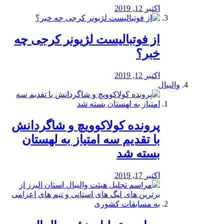
اکتبر 12, 2019
از فوتبالیست لژیونر کرجی چه
خبر؟
اکتبر 12, 2019
والیبال
پرونده کولاکوویچ و شاگردانش
با تقدیم سه امتیاز به لهستان
بسته شد
اکتبر 17, 2019