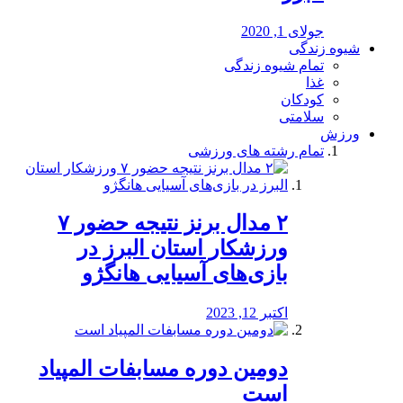
جولای 1, 2020
شیوه زندگی
تمام شیوه زندگی
غذا
کودکان
سلامتی
ورزش
تمام رشته های ورزشی
۲ مدال برنز نتیجه حضور ۷
ورزشکار استان البرز در
بازی‌های آسیایی هانگژو
اکتبر 12, 2023
دومین دوره مسابفات المپیاد
است