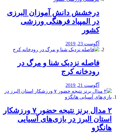
درخشش دانش آموزان البرزی
در المپیاد فرهنگی ورزشی
کشور
آگوست 23, 2019
️فاصله نزدیک شنا و مرگ در
رودخانه کرج
آگوست 21, 2019
۲ مدال برنز نتیجه حضور ۷ ورزشکار
استان البرز در بازی‌های آسیایی
هانگژو