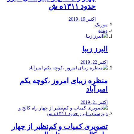
حدود ۱۳۱۱ه ش
اکتبر 19, 2019
موزیک
ویدئو
البرز زیبا
اکتبر 22, 2019
منظره‌‌ زیبای امروز ،کوچه یکم
امیرآباد
اکتبر 21, 2019
️تصویری کمیاب و کم‌نظیر از چهار