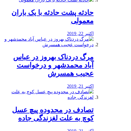
️حادثه پشت حادثه با یک باران
معمولی
اکتبر 22, 2019
مرگ دردناک بهروز در عباس
آباد محمدشهر و درخواست
عجیب همسرش
اکتبر 21, 2019
تصادف در محدوده پیچ عسل
کوچ به علت لغزندگی جاده
اکتبر 21, 2019