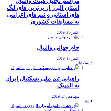
مراسم تجلیل هیئت والیبال
استان البرز از برترین های لیگ
های استانی و تیم های اعزامی
به مسابقات کشوری
اکتبر 16, 2019
جام جهانی والیبال
اکتبر 15, 2019
بسکتبال
راهیابی تیم ملی بسکتبال ایران
به المپیک
سپتامبر 24, 2019
شنا