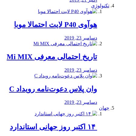
تکنولوژی
هوآوی P40 لایت احتمالا موبا
دسامبر 23, 2019
تاریخ احتمالی معرفی Mi MIX
دسامبر 23, 2019
وان پلاس دعوت‌نامه رویداد C
دسامبر 23, 2019
جهان
‏ ۱۴ اکتبر روز جهانی استاندارد