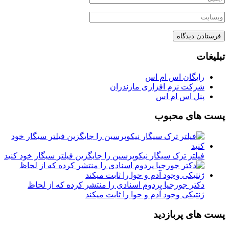
تبلیغات
رایگان اس ام اس
شرکت نرم افزاری مازندران
پنل اس ام اس
پست های محبوب
فیلتر ترک سیگار نیکوپرسین را جایگزین فیلتر سیگار خود کنید
دکتر جورجیا پردوم اسنادی را منتشر کرده که از لحاظ
ژنتیکی وجود آدم و حوا را ثابت میکند
پست های پربازدید