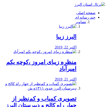
فصد
خون
صفحه اصلی
شرق
چند رسانه ای
تهران
تصاویر
خشکشویی
تصفیه
آب
البرز زیبا
طراحی
سایت
و
اکتبر 22, 2019
سئو
vip
منظره‌‌ زیبای امروز ،کوچه یکم
امیرآباد
اکتبر 21, 2019
️تصویری کمیاب و کم‌نظیر از
چهار راه كالج و دبيرستان البرز