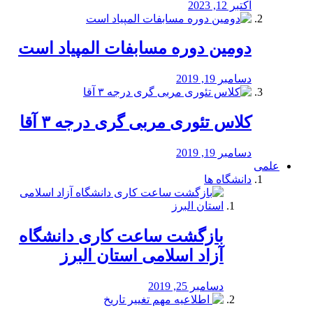
اکتبر 12, 2023
دومین دوره مسابفات المپیاد است
دسامبر 19, 2019
کلاس تئوری مربی گری درجه ۳ آقا
دسامبر 19, 2019
علمی
دانشگاه ها
بازگشت ساعت کاری دانشگاه
آزاد اسلامی استان البرز
دسامبر 25, 2019