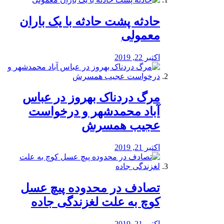
️حادثه پشت حادثه با یک باران
معمولی
اکتبر 22, 2019
مرگ دردناک بهروز در عباس
آباد محمدشهر و درخواست
عجیب همسرش
اکتبر 21, 2019
تصادف در محدوده پیچ عسل
کوچ به علت لغزندگی جاده
اکتبر 21, 2019