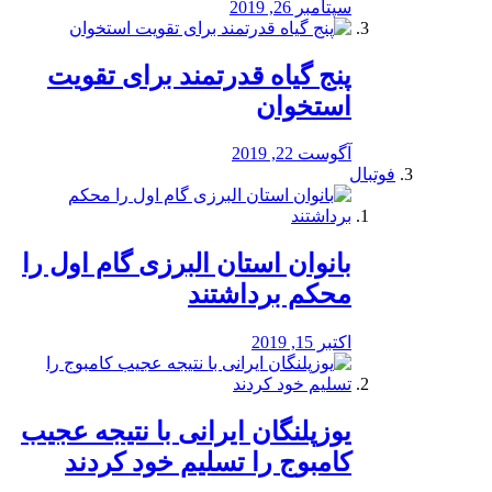
سپتامبر 26, 2019
پنج گیاه قدرتمند برای تقویت
استخوان
آگوست 22, 2019
فوتبال
بانوان استان البرزی گام اول را
محكم برداشتند
اکتبر 15, 2019
یوزپلنگان ایرانی با نتیجه عجیب
کامبوج را تسلیم خود کردند