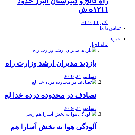
راه كالج و دبيرستان البرز حدود
۱۳۱۱ه ش
اکتبر 19, 2019
تماس با ما
خبرها
تمام اخبار
بازدید مدیران ارشد وزارت راه
دسامبر 24, 2019
تصادف در محدوده درده خدا لع
دسامبر 24, 2019
آلودگی هوا به بخش آسارا هم