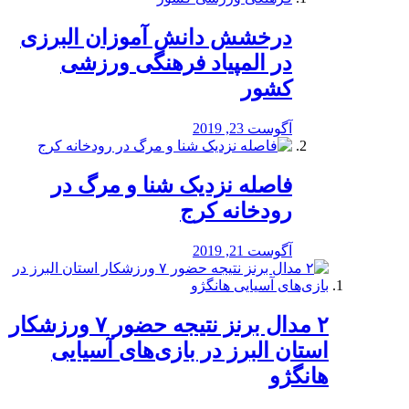
درخشش دانش آموزان البرزی
در المپیاد فرهنگی ورزشی
کشور
آگوست 23, 2019
️فاصله نزدیک شنا و مرگ در
رودخانه کرج
آگوست 21, 2019
۲ مدال برنز نتیجه حضور ۷ ورزشکار
استان البرز در بازی‌های آسیایی
هانگژو