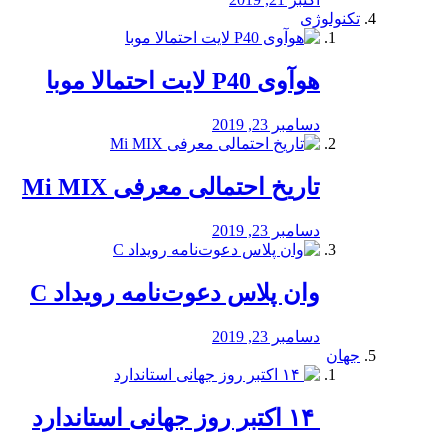
تکنولوژی
هوآوی P40 لایت احتمالا موبا
دسامبر 23, 2019
تاریخ احتمالی معرفی Mi MIX
دسامبر 23, 2019
وان پلاس دعوت‌نامه رویداد C
دسامبر 23, 2019
جهان
‏ ۱۴ اکتبر روز جهانی استاندارد