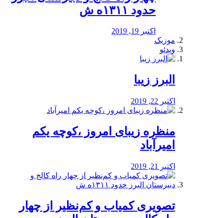
حدود ۱۳۱۱ه ش
اکتبر 19, 2019
موزیک
ویدئو
البرز زیبا
اکتبر 22, 2019
منظره‌‌ زیبای امروز ،کوچه یکم
امیرآباد
اکتبر 21, 2019
️تصویری کمیاب و کم‌نظیر از چهار