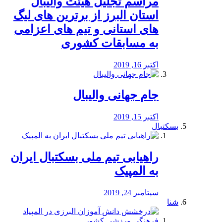
مراسم تجلیل هیئت والیبال
استان البرز از برترین های لیگ
های استانی و تیم های اعزامی
به مسابقات کشوری
اکتبر 16, 2019
جام جهانی والیبال
اکتبر 15, 2019
بسکتبال
راهیابی تیم ملی بسکتبال ایران
به المپیک
سپتامبر 24, 2019
شنا