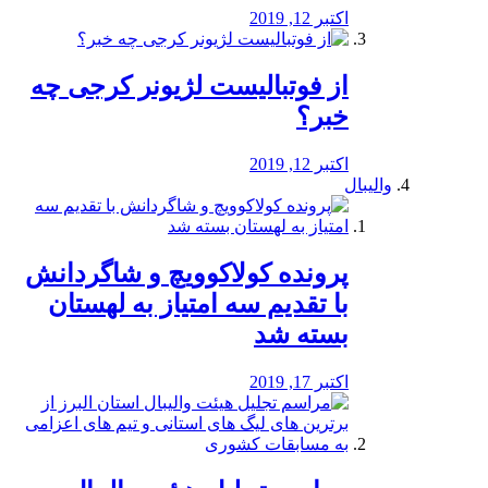
اکتبر 12, 2019
از فوتبالیست لژیونر کرجی چه
خبر؟
اکتبر 12, 2019
والیبال
پرونده کولاکوویچ و شاگردانش
با تقدیم سه امتیاز به لهستان
بسته شد
اکتبر 17, 2019