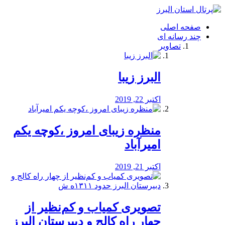
فصد
خون
صفحه اصلی
شرق
چند رسانه ای
تهران
تصاویر
خشکشویی
تصفیه
آب
البرز زیبا
طراحی
سایت
و
اکتبر 22, 2019
سئو
vip
منظره‌‌ زیبای امروز ،کوچه یکم
امیرآباد
اکتبر 21, 2019
️تصویری کمیاب و کم‌نظیر از
چهار راه كالج و دبيرستان البرز