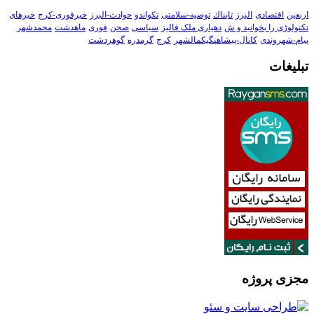
اربعین
اقتصادی
البرز
تابناك
توصیه-سلامتی
تکواندو
حوادث-البرز
خبرفوری-کرج
خبرهای
تکنولوڑی را بخوانید و ش
دهیاری ملک فالیز
سیاسی
صحن
فوری
ماهدشت
محمدشهر
پیام-شهروندی
کانال-پیشاهنگیکمالشهر
کرج
گرمدره
گوهردشت
تبلیغات
مجزی پروژه