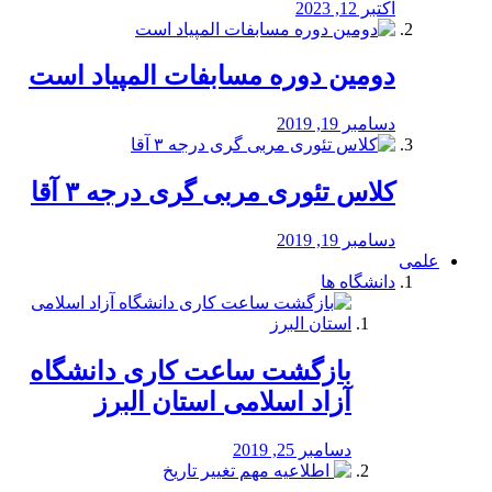
اکتبر 12, 2023
دومین دوره مسابفات المپیاد است
دسامبر 19, 2019
کلاس تئوری مربی گری درجه ۳ آقا
دسامبر 19, 2019
علمی
دانشگاه ها
بازگشت ساعت کاری دانشگاه
آزاد اسلامی استان البرز
دسامبر 25, 2019