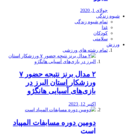
جولای 1, 2020
شیوه زندگی
تمام شیوه زندگی
غذا
کودکان
سلامتی
ورزش
تمام رشته های ورزشی
۲ مدال برنز نتیجه حضور ۷
ورزشکار استان البرز در
بازی‌های آسیایی هانگژو
اکتبر 12, 2023
دومین دوره مسابفات المپیاد
است