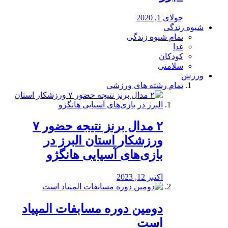
جولای 1, 2020
شیوه زندگی
تمام شیوه زندگی
غذا
کودکان
سلامتی
ورزش
تمام رشته های ورزشی
۲ مدال برنز نتیجه حضور ۷
ورزشکار استان البرز در
بازی‌های آسیایی هانگژو
اکتبر 12, 2023
دومین دوره مسابفات المپیاد
است