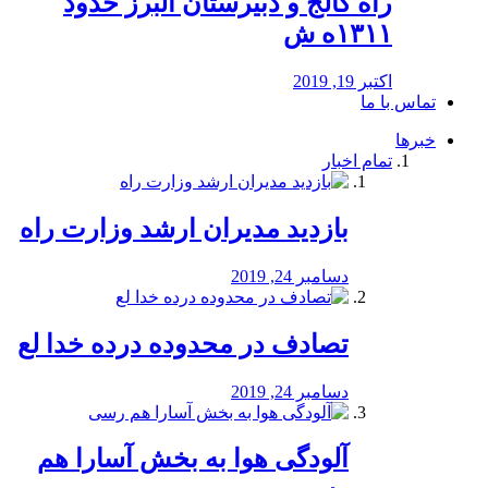
راه كالج و دبيرستان البرز حدود
۱۳۱۱ه ش
اکتبر 19, 2019
تماس با ما
خبرها
تمام اخبار
بازدید مدیران ارشد وزارت راه
دسامبر 24, 2019
تصادف در محدوده درده خدا لع
دسامبر 24, 2019
آلودگی هوا به بخش آسارا هم