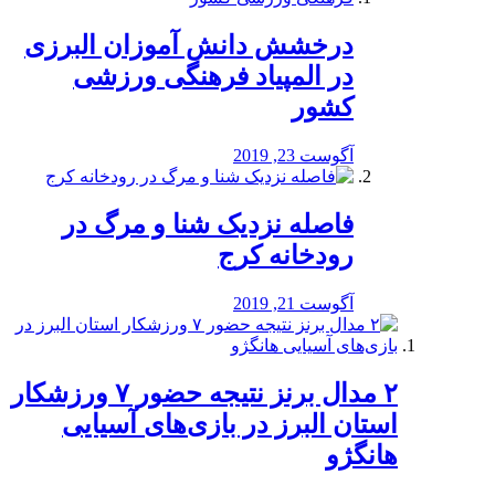
درخشش دانش آموزان البرزی
در المپیاد فرهنگی ورزشی
کشور
آگوست 23, 2019
️فاصله نزدیک شنا و مرگ در
رودخانه کرج
آگوست 21, 2019
۲ مدال برنز نتیجه حضور ۷ ورزشکار
استان البرز در بازی‌های آسیایی
هانگژو