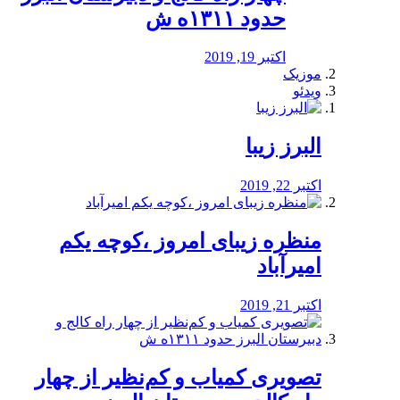
حدود ۱۳۱۱ه ش
اکتبر 19, 2019
موزیک
ویدئو
البرز زیبا
اکتبر 22, 2019
منظره‌‌ زیبای امروز ،کوچه یکم
امیرآباد
اکتبر 21, 2019
️تصویری کمیاب و کم‌نظیر از چهار