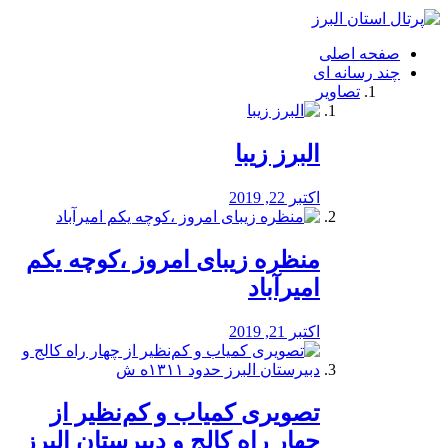
فصد
خون
صفحه اصلی
شرق
چند رسانه ای
تهران
تصاویر
خشکشویی
تصفیه
آب
البرز زیبا
طراحی
سایت
و
اکتبر 22, 2019
سئو
vip
منظره‌‌ زیبای امروز ،کوچه یکم
امیرآباد
اکتبر 21, 2019
️تصویری کمیاب و کم‌نظیر از
چهار راه كالج و دبيرستان البرز