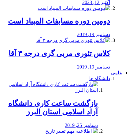
اکتبر 12, 2023
دومین دوره مسابفات المپیاد است
دسامبر 19, 2019
کلاس تئوری مربی گری درجه ۳ آقا
دسامبر 19, 2019
علمی
دانشگاه ها
بازگشت ساعت کاری دانشگاه
آزاد اسلامی استان البرز
دسامبر 25, 2019