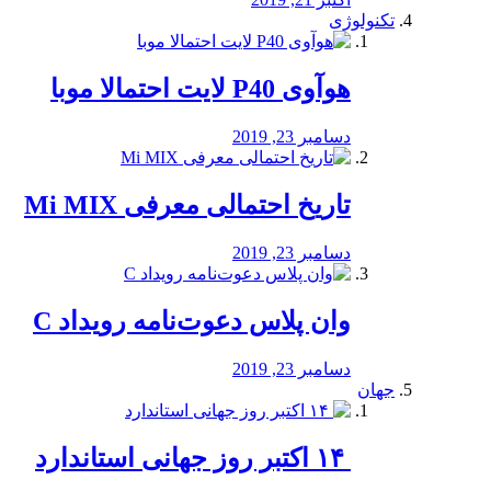
تکنولوژی
هوآوی P40 لایت احتمالا موبا
دسامبر 23, 2019
تاریخ احتمالی معرفی Mi MIX
دسامبر 23, 2019
وان پلاس دعوت‌نامه رویداد C
دسامبر 23, 2019
جهان
‏ ۱۴ اکتبر روز جهانی استاندارد