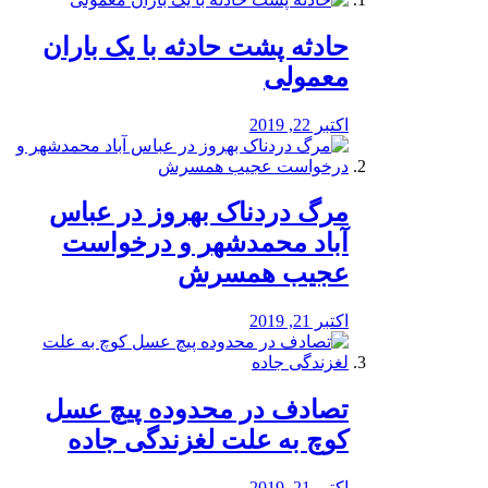
️حادثه پشت حادثه با یک باران
معمولی
اکتبر 22, 2019
مرگ دردناک بهروز در عباس
آباد محمدشهر و درخواست
عجیب همسرش
اکتبر 21, 2019
تصادف در محدوده پیچ عسل
کوچ به علت لغزندگی جاده
اکتبر 21, 2019