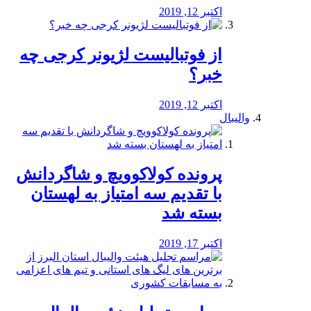
اکتبر 12, 2019
از فوتبالیست لژیونر کرجی چه
خبر؟
اکتبر 12, 2019
والیبال
پرونده کولاکوویچ و شاگردانش
با تقدیم سه امتیاز به لهستان
بسته شد
اکتبر 17, 2019