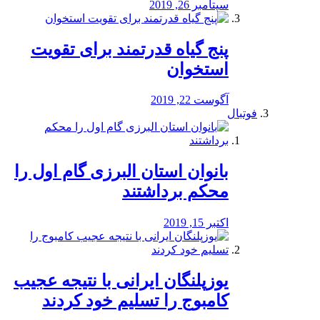
سپتامبر 26, 2019
پنج گیاه قدرتمند برای تقویت
استخوان
آگوست 22, 2019
فوتبال
بانوان استان البرزی گام اول را
محكم برداشتند
اکتبر 15, 2019
یوزپلنگان ایرانی با نتیجه عجیب
کامبوج را تسلیم خود کردند