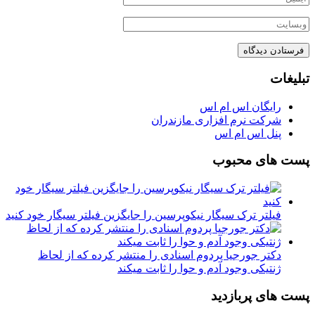
تبلیغات
رایگان اس ام اس
شرکت نرم افزاری مازندران
پنل اس ام اس
پست های محبوب
فیلتر ترک سیگار نیکوپرسین را جایگزین فیلتر سیگار خود کنید
دکتر جورجیا پردوم اسنادی را منتشر کرده که از لحاظ
ژنتیکی وجود آدم و حوا را ثابت میکند
پست های پربازدید