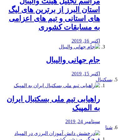
مراسم تجلیل هیئت والیبال
استان البرز از برترین های لیگ
های استانی و تیم های اعزامی
به مسابقات کشوری
اکتبر 16, 2019
جام جهانی والیبال
اکتبر 15, 2019
بسکتبال
راهیابی تیم ملی بسکتبال ایران
به المپیک
سپتامبر 24, 2019
شنا