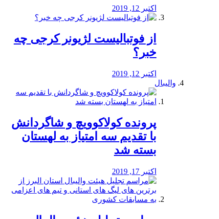
اکتبر 12, 2019
از فوتبالیست لژیونر کرجی چه
خبر؟
اکتبر 12, 2019
والیبال
پرونده کولاکوویچ و شاگردانش
با تقدیم سه امتیاز به لهستان
بسته شد
اکتبر 17, 2019