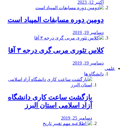
اکتبر 12, 2023
دومین دوره مسابفات المپیاد است
دسامبر 19, 2019
کلاس تئوری مربی گری درجه ۳ آقا
دسامبر 19, 2019
علمی
دانشگاه ها
بازگشت ساعت کاری دانشگاه
آزاد اسلامی استان البرز
دسامبر 25, 2019