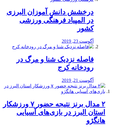
درخشش دانش آموزان البرزی
در المپیاد فرهنگی ورزشی
کشور
آگوست 23, 2019
️فاصله نزدیک شنا و مرگ در
رودخانه کرج
آگوست 21, 2019
۲ مدال برنز نتیجه حضور ۷ ورزشکار
استان البرز در بازی‌های آسیایی
هانگژو