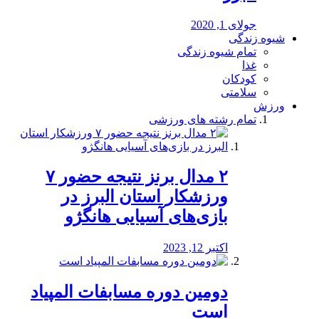
جولای 1, 2020
شیوه زندگی
تمام شیوه زندگی
غذا
کودکان
سلامتی
ورزش
تمام رشته های ورزشی
۲ مدال برنز نتیجه حضور ۷
ورزشکار استان البرز در
بازی‌های آسیایی هانگژو
اکتبر 12, 2023
دومین دوره مسابفات المپیاد
است