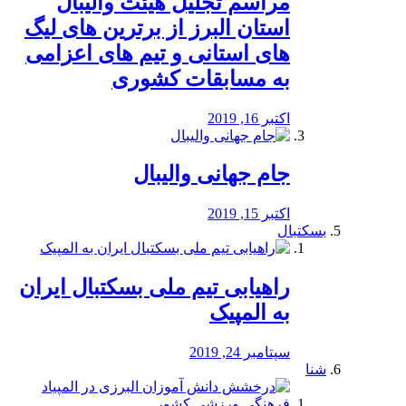
مراسم تجلیل هیئت والیبال
استان البرز از برترین های لیگ
های استانی و تیم های اعزامی
به مسابقات کشوری
اکتبر 16, 2019
جام جهانی والیبال
اکتبر 15, 2019
بسکتبال
راهیابی تیم ملی بسکتبال ایران
به المپیک
سپتامبر 24, 2019
شنا