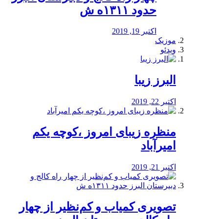
حدود ۱۳۱۱ه ش
اکتبر 19, 2019
موزیک
ویدئو
البرز زیبا
اکتبر 22, 2019
منظره‌‌ زیبای امروز ،کوچه یکم
امیرآباد
اکتبر 21, 2019
️تصویری کمیاب و کم‌نظیر از چهار