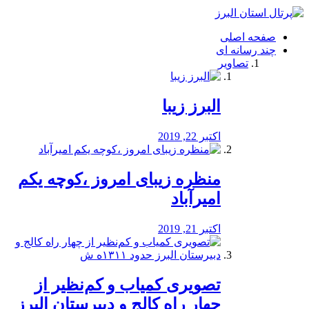
فصد
خون
صفحه اصلی
شرق
چند رسانه ای
تهران
تصاویر
خشکشویی
تصفیه
آب
البرز زیبا
طراحی
سایت
و
اکتبر 22, 2019
سئو
vip
منظره‌‌ زیبای امروز ،کوچه یکم
امیرآباد
اکتبر 21, 2019
️تصویری کمیاب و کم‌نظیر از
چهار راه كالج و دبيرستان البرز