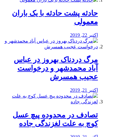
️حادثه پشت حادثه با یک باران
معمولی
اکتبر 22, 2019
مرگ دردناک بهروز در عباس
آباد محمدشهر و درخواست
عجیب همسرش
اکتبر 21, 2019
تصادف در محدوده پیچ عسل
کوچ به علت لغزندگی جاده
اکتبر 21, 2019