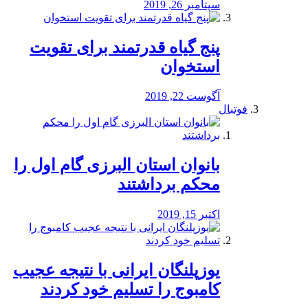
سپتامبر 26, 2019
پنج گیاه قدرتمند برای تقویت
استخوان
آگوست 22, 2019
فوتبال
بانوان استان البرزی گام اول را
محكم برداشتند
اکتبر 15, 2019
یوزپلنگان ایرانی با نتیجه عجیب
کامبوج را تسلیم خود کردند