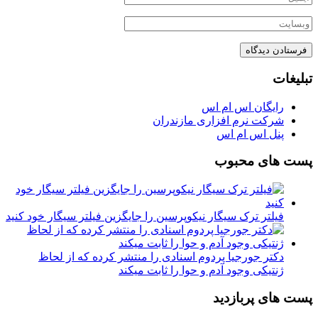
تبلیغات
رایگان اس ام اس
شرکت نرم افزاری مازندران
پنل اس ام اس
پست های محبوب
فیلتر ترک سیگار نیکوپرسین را جایگزین فیلتر سیگار خود کنید
دکتر جورجیا پردوم اسنادی را منتشر کرده که از لحاظ
ژنتیکی وجود آدم و حوا را ثابت میکند
پست های پربازدید