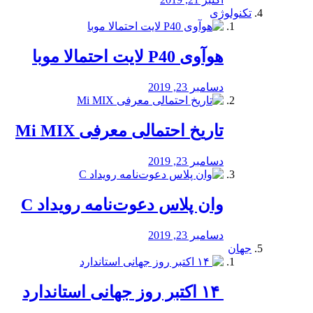
تکنولوژی
هوآوی P40 لایت احتمالا موبا
دسامبر 23, 2019
تاریخ احتمالی معرفی Mi MIX
دسامبر 23, 2019
وان پلاس دعوت‌نامه رویداد C
دسامبر 23, 2019
جهان
‏ ۱۴ اکتبر روز جهانی استاندارد