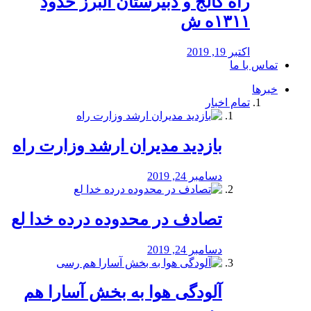
راه كالج و دبيرستان البرز حدود
۱۳۱۱ه ش
اکتبر 19, 2019
تماس با ما
خبرها
تمام اخبار
بازدید مدیران ارشد وزارت راه
دسامبر 24, 2019
تصادف در محدوده درده خدا لع
دسامبر 24, 2019
آلودگی هوا به بخش آسارا هم