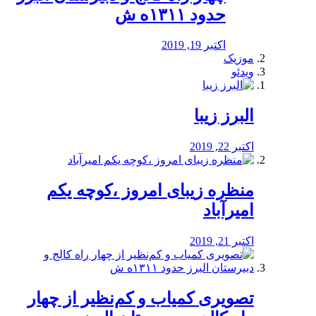
حدود ۱۳۱۱ه ش
اکتبر 19, 2019
موزیک
ویدئو
البرز زیبا
اکتبر 22, 2019
منظره‌‌ زیبای امروز ،کوچه یکم
امیرآباد
اکتبر 21, 2019
️تصویری کمیاب و کم‌نظیر از چهار