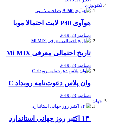
تکنولوژی
هوآوی P40 لایت احتمالا موبا
دسامبر 23, 2019
تاریخ احتمالی معرفی Mi MIX
دسامبر 23, 2019
وان پلاس دعوت‌نامه رویداد C
دسامبر 23, 2019
جهان
‏ ۱۴ اکتبر روز جهانی استاندارد