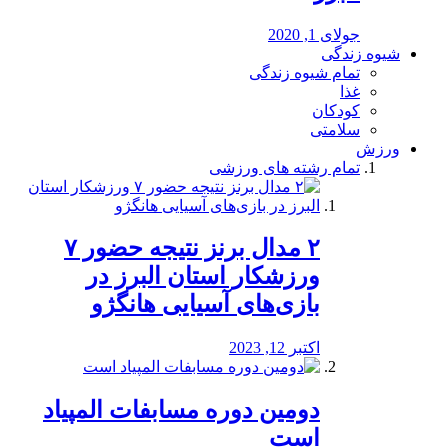
جولای 1, 2020
شیوه زندگی
تمام شیوه زندگی
غذا
کودکان
سلامتی
ورزش
تمام رشته های ورزشی
۲ مدال برنز نتیجه حضور ۷
ورزشکار استان البرز در
بازی‌های آسیایی هانگژو
اکتبر 12, 2023
دومین دوره مسابفات المپیاد
است