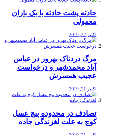
️حادثه پشت حادثه با یک باران
معمولی
اکتبر 22, 2019
مرگ دردناک بهروز در عباس
آباد محمدشهر و درخواست
عجیب همسرش
اکتبر 21, 2019
تصادف در محدوده پیچ عسل
کوچ به علت لغزندگی جاده
اکتبر 21, 2019