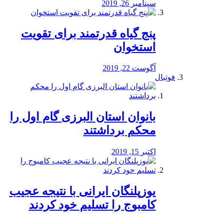
سپتامبر 26, 2019
پنج گیاه قدرتمند برای تقویت
استخوان
آگوست 22, 2019
فوتبال
بانوان استان البرزی گام اول را
محكم برداشتند
اکتبر 15, 2019
یوزپلنگان ایرانی با نتیجه عجیب
کامبوج را تسلیم خود کردند