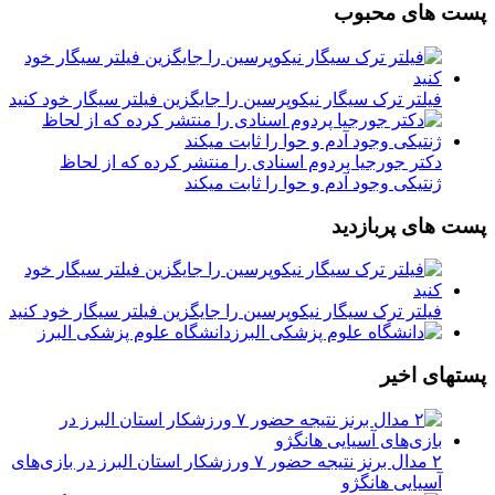
پست های محبوب
فیلتر ترک سیگار نیکوپرسین را جایگزین فیلتر سیگار خود کنید
دکتر جورجیا پردوم اسنادی را منتشر کرده که از لحاظ
ژنتیکی وجود آدم و حوا را ثابت میکند
پست های پربازدید
فیلتر ترک سیگار نیکوپرسین را جایگزین فیلتر سیگار خود کنید
دانشگاه علوم پزشکی البرز
پستهای اخیر
۲ مدال برنز نتیجه حضور ۷ ورزشکار استان البرز در بازی‌های
آسیایی هانگژو