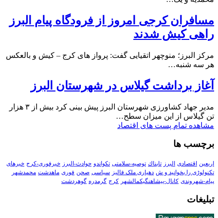
مسافران کرجی امروز از فرودگاه پیام البرز
راهی کیش شدند
مرکز البرز؛ منوچهر اتقیایی گفت: پرواز های کرج – کیش و بالعکس
هر سه شنبه…
آغاز برداشت گیلاس در شهرستان البرز
مدیر جهاد کشاورزی شهرستان البرز پیش بینی کرد بیش از ۳ هزار
تن گیلاس از این میزان سطح…
مشاهده تمام پست های اقتصاد
برچسب ها
اربعین
اقتصادی
البرز
تابناك
توصیه-سلامتی
تکواندو
حوادث-البرز
خبرفوری-کرج
خبرهای
تکنولوڑی را بخوانید و ش
دهیاری ملک فالیز
سیاسی
صحن
فوری
ماهدشت
محمدشهر
پیام-شهروندی
کانال-پیشاهنگیکمالشهر
کرج
گرمدره
گوهردشت
تبلیغات