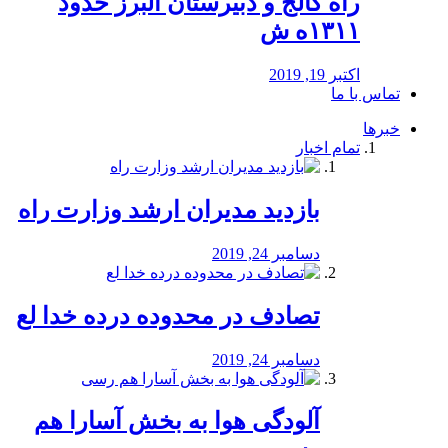
راه كالج و دبيرستان البرز حدود
۱۳۱۱ه ش
اکتبر 19, 2019
تماس با ما
خبرها
تمام اخبار
بازدید مدیران ارشد وزارت راه
دسامبر 24, 2019
تصادف در محدوده درده خدا لع
دسامبر 24, 2019
آلودگی هوا به بخش آسارا هم