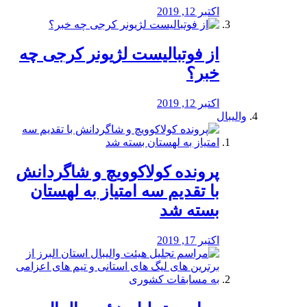
اکتبر 12, 2019
از فوتبالیست لژیونر کرجی چه
خبر؟
اکتبر 12, 2019
والیبال
پرونده کولاکوویچ و شاگردانش
با تقدیم سه امتیاز به لهستان
بسته شد
اکتبر 17, 2019