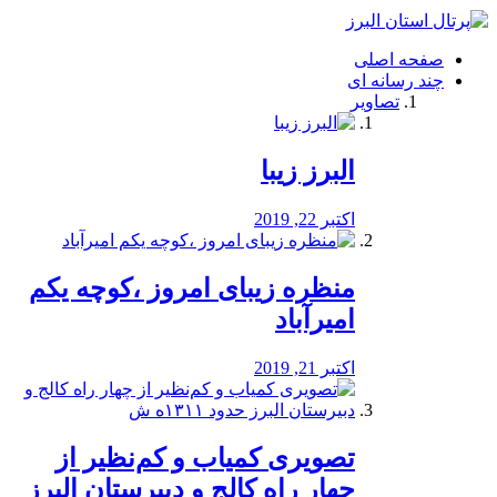
فصد
خون
صفحه اصلی
شرق
چند رسانه ای
تهران
تصاویر
خشکشویی
تصفیه
آب
البرز زیبا
طراحی
سایت
و
اکتبر 22, 2019
سئو
vip
منظره‌‌ زیبای امروز ،کوچه یکم
امیرآباد
اکتبر 21, 2019
️تصویری کمیاب و کم‌نظیر از
چهار راه كالج و دبيرستان البرز