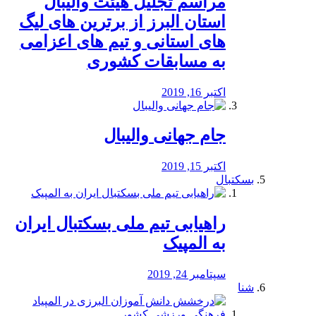
مراسم تجلیل هیئت والیبال
استان البرز از برترین های لیگ
های استانی و تیم های اعزامی
به مسابقات کشوری
اکتبر 16, 2019
جام جهانی والیبال
اکتبر 15, 2019
بسکتبال
راهیابی تیم ملی بسکتبال ایران
به المپیک
سپتامبر 24, 2019
شنا