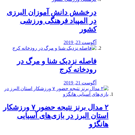
درخشش دانش آموزان البرزی
در المپیاد فرهنگی ورزشی
کشور
آگوست 23, 2019
️فاصله نزدیک شنا و مرگ در
رودخانه کرج
آگوست 21, 2019
۲ مدال برنز نتیجه حضور ۷ ورزشکار
استان البرز در بازی‌های آسیایی
هانگژو