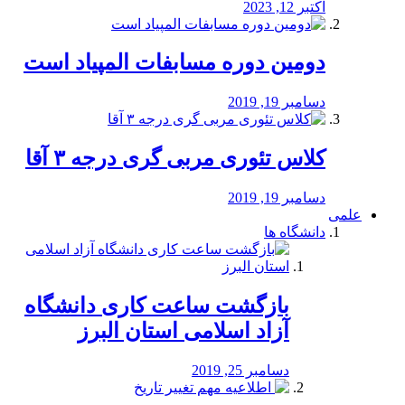
اکتبر 12, 2023
دومین دوره مسابفات المپیاد است
دسامبر 19, 2019
کلاس تئوری مربی گری درجه ۳ آقا
دسامبر 19, 2019
علمی
دانشگاه ها
بازگشت ساعت کاری دانشگاه
آزاد اسلامی استان البرز
دسامبر 25, 2019