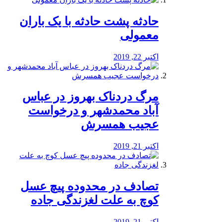
️حادثه پشت حادثه با یک باران
معمولی
اکتبر 22, 2019
مرگ دردناک بهروز در عباس
آباد محمدشهر و درخواست
عجیب همسرش
اکتبر 21, 2019
تصادف در محدوده پیچ عسل
کوچ به علت لغزندگی جاده
اکتبر 21, 2019