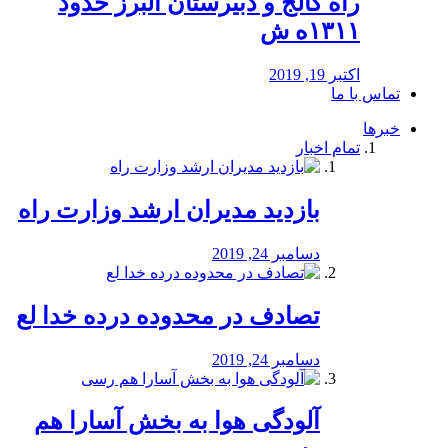
راه كالج و دبيرستان البرز حدود
۱۳۱۱ه ش
اکتبر 19, 2019
تماس با ما
خبرها
تمام اخبار
بازدید مدیران ارشد وزارت راه
دسامبر 24, 2019
تصادف در محدوده درده خدا لع
دسامبر 24, 2019
آلودگی هوا به بخش آسارا هم