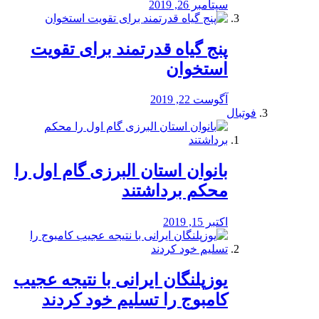
سپتامبر 26, 2019
پنج گیاه قدرتمند برای تقویت
استخوان
آگوست 22, 2019
فوتبال
بانوان استان البرزی گام اول را
محكم برداشتند
اکتبر 15, 2019
یوزپلنگان ایرانی با نتیجه عجیب
کامبوج را تسلیم خود کردند