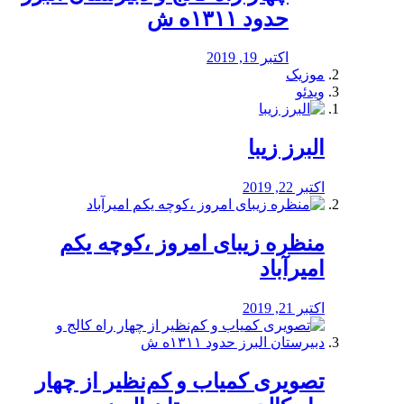
حدود ۱۳۱۱ه ش
اکتبر 19, 2019
موزیک
ویدئو
البرز زیبا
اکتبر 22, 2019
منظره‌‌ زیبای امروز ،کوچه یکم
امیرآباد
اکتبر 21, 2019
️تصویری کمیاب و کم‌نظیر از چهار