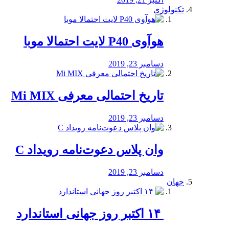
تکنولوژی
هوآوی P40 لایت احتمالا موبا
دسامبر 23, 2019
تاریخ احتمالی معرفی Mi MIX
دسامبر 23, 2019
وان پلاس دعوت‌نامه رویداد C
دسامبر 23, 2019
جهان
‏ ۱۴ اکتبر روز جهانی استاندارد