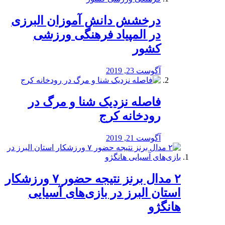
درخشش دانش آموزان البرزی
در المپیاد فرهنگی ورزشی
کشور
آگوست 23, 2019
️فاصله نزدیک شنا و مرگ در
رودخانه کرج
آگوست 21, 2019
۲ مدال برنز نتیجه حضور ۷ ورزشکار
استان البرز در بازی‌های آسیایی
هانگژو