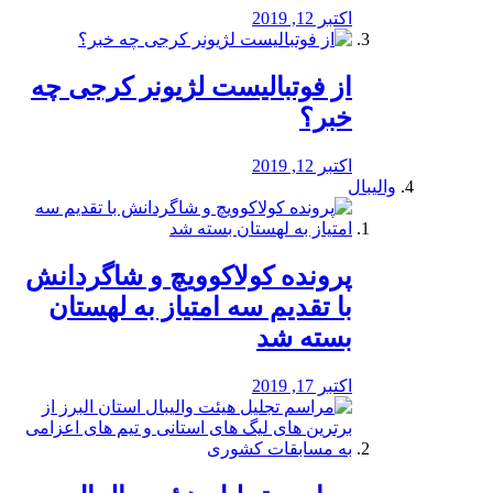
اکتبر 12, 2019
از فوتبالیست لژیونر کرجی چه
خبر؟
اکتبر 12, 2019
والیبال
پرونده کولاکوویچ و شاگردانش
با تقدیم سه امتیاز به لهستان
بسته شد
اکتبر 17, 2019