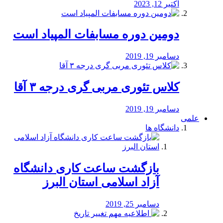
اکتبر 12, 2023
دومین دوره مسابفات المپیاد است
دسامبر 19, 2019
کلاس تئوری مربی گری درجه ۳ آقا
دسامبر 19, 2019
علمی
دانشگاه ها
بازگشت ساعت کاری دانشگاه
آزاد اسلامی استان البرز
دسامبر 25, 2019