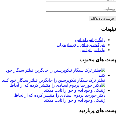
تبلیغات
رایگان اس ام اس
شرکت نرم افزاری مازندران
پنل اس ام اس
پست های محبوب
فیلتر ترک سیگار نیکوپرسین را جایگزین فیلتر سیگار خود کنید
دکتر جورجیا پردوم اسنادی را منتشر کرده که از لحاظ
ژنتیکی وجود آدم و حوا را ثابت میکند
پست های پربازدید