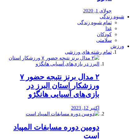
جولای 1, 2020
شیوه زندگی
تمام شیوه زندگی
غذا
کودکان
سلامتی
ورزش
تمام رشته های ورزشی
۲ مدال برنز نتیجه حضور ۷
ورزشکار استان البرز در
بازی‌های آسیایی هانگژو
اکتبر 12, 2023
دومین دوره مسابفات المپیاد
است