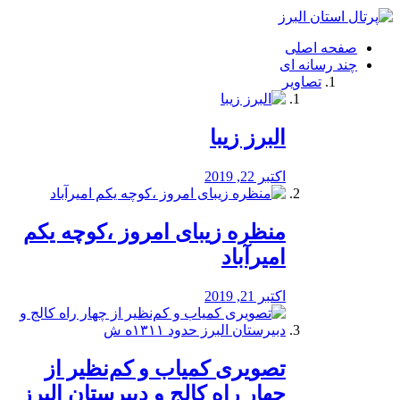
فصد
خون
صفحه اصلی
شرق
چند رسانه ای
تهران
تصاویر
خشکشویی
تصفیه
آب
البرز زیبا
طراحی
سایت
و
اکتبر 22, 2019
سئو
vip
منظره‌‌ زیبای امروز ،کوچه یکم
امیرآباد
اکتبر 21, 2019
️تصویری کمیاب و کم‌نظیر از
چهار راه كالج و دبيرستان البرز