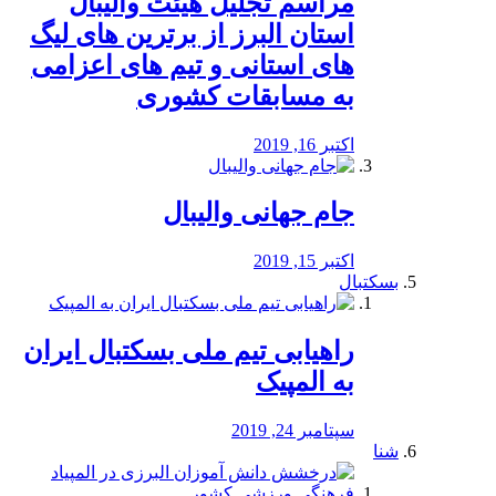
مراسم تجلیل هیئت والیبال
استان البرز از برترین های لیگ
های استانی و تیم های اعزامی
به مسابقات کشوری
اکتبر 16, 2019
جام جهانی والیبال
اکتبر 15, 2019
بسکتبال
راهیابی تیم ملی بسکتبال ایران
به المپیک
سپتامبر 24, 2019
شنا