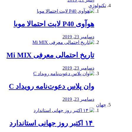
تکنولوژی
هوآوی P40 لایت احتمالا موبا
دسامبر 23, 2019
تاریخ احتمالی معرفی Mi MIX
دسامبر 23, 2019
وان پلاس دعوت‌نامه رویداد C
دسامبر 23, 2019
جهان
‏ ۱۴ اکتبر روز جهانی استاندارد