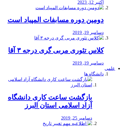
اکتبر 12, 2023
دومین دوره مسابفات المپیاد است
دسامبر 19, 2019
کلاس تئوری مربی گری درجه ۳ آقا
دسامبر 19, 2019
علمی
دانشگاه ها
بازگشت ساعت کاری دانشگاه
آزاد اسلامی استان البرز
دسامبر 25, 2019