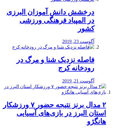
درخشش دانش آموزان البرزی
در المپیاد فرهنگی ورزشی
کشور
آگوست 23, 2019
️فاصله نزدیک شنا و مرگ در
رودخانه کرج
آگوست 21, 2019
۲ مدال برنز نتیجه حضور ۷ ورزشکار
استان البرز در بازی‌های آسیایی
هانگژو