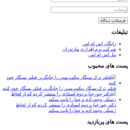
تبلیغات
رایگان اس ام اس
شرکت نرم افزاری مازندران
پنل اس ام اس
پست های محبوب
فیلتر ترک سیگار نیکوپرسین را جایگزین فیلتر سیگار خود کنید
دکتر جورجیا پردوم اسنادی را منتشر کرده که از لحاظ
ژنتیکی وجود آدم و حوا را ثابت میکند
پست های پربازدید