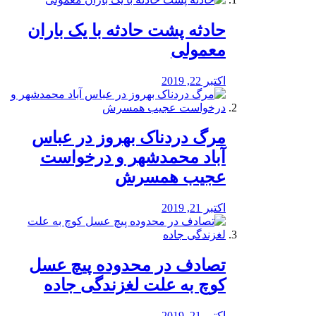
️حادثه پشت حادثه با یک باران
معمولی
اکتبر 22, 2019
مرگ دردناک بهروز در عباس
آباد محمدشهر و درخواست
عجیب همسرش
اکتبر 21, 2019
تصادف در محدوده پیچ عسل
کوچ به علت لغزندگی جاده
اکتبر 21, 2019