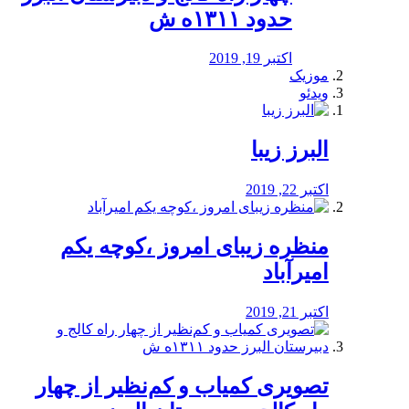
حدود ۱۳۱۱ه ش
اکتبر 19, 2019
موزیک
ویدئو
البرز زیبا
اکتبر 22, 2019
منظره‌‌ زیبای امروز ،کوچه یکم
امیرآباد
اکتبر 21, 2019
️تصویری کمیاب و کم‌نظیر از چهار