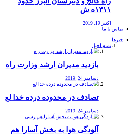
راه كالج و دبيرستان البرز حدود
۱۳۱۱ه ش
اکتبر 19, 2019
تماس با ما
خبرها
تمام اخبار
بازدید مدیران ارشد وزارت راه
دسامبر 24, 2019
تصادف در محدوده درده خدا لع
دسامبر 24, 2019
آلودگی هوا به بخش آسارا هم