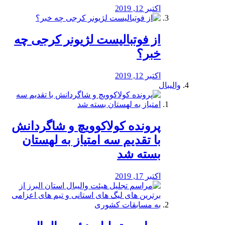
اکتبر 12, 2019
از فوتبالیست لژیونر کرجی چه
خبر؟
اکتبر 12, 2019
والیبال
پرونده کولاکوویچ و شاگردانش
با تقدیم سه امتیاز به لهستان
بسته شد
اکتبر 17, 2019