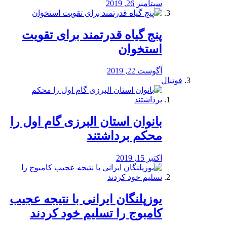
سپتامبر 26, 2019
پنج گیاه قدرتمند برای تقویت
استخوان
آگوست 22, 2019
فوتبال
بانوان استان البرزی گام اول را
محكم برداشتند
اکتبر 15, 2019
یوزپلنگان ایرانی با نتیجه عجیب
کامبوج را تسلیم خود کردند