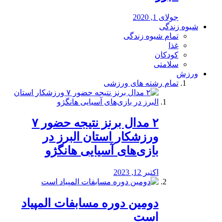
جولای 1, 2020
شیوه زندگی
تمام شیوه زندگی
غذا
کودکان
سلامتی
ورزش
تمام رشته های ورزشی
۲ مدال برنز نتیجه حضور ۷
ورزشکار استان البرز در
بازی‌های آسیایی هانگژو
اکتبر 12, 2023
دومین دوره مسابفات المپیاد
است