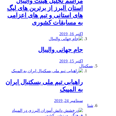
مراسم تجلیل هیئت والیبال
استان البرز از برترین های لیگ
های استانی و تیم های اعزامی
به مسابقات کشوری
اکتبر 16, 2019
جام جهانی والیبال
اکتبر 15, 2019
بسکتبال
راهیابی تیم ملی بسکتبال ایران
به المپیک
سپتامبر 24, 2019
شنا