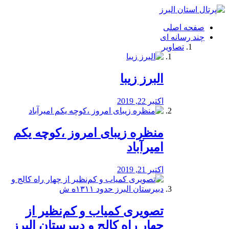
فصد
خون
صفحه اصلی
شرق
چند رسانه ای
تهران
تصاویر
خشکشویی
تصفیه
آب
البرز زیبا
طراحی
سایت
و
اکتبر 22, 2019
سئو
vip
منظره‌‌ زیبای امروز ،کوچه یکم
امیرآباد
اکتبر 21, 2019
️تصویری کمیاب و کم‌نظیر از
چهار راه كالج و دبيرستان البرز