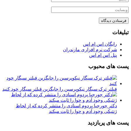
تبلیغات
رایگان اس ام اس
شرکت نرم افزاری مازندران
پنل اس ام اس
پست های محبوب
فیلتر ترک سیگار نیکوپرسین را جایگزین فیلتر سیگار خود کنید
دکتر جورجیا پردوم اسنادی را منتشر کرده که از لحاظ
ژنتیکی وجود آدم و حوا را ثابت میکند
پست های پربازدید