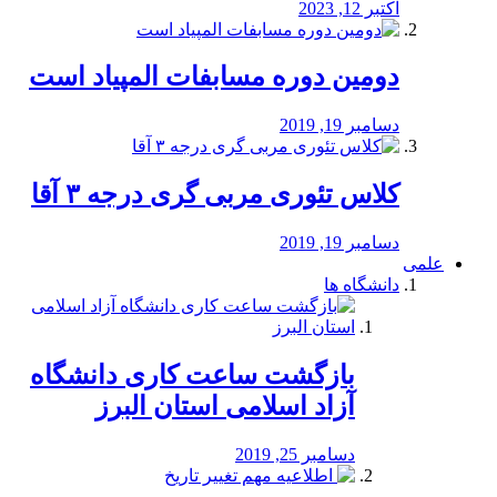
اکتبر 12, 2023
دومین دوره مسابفات المپیاد است
دسامبر 19, 2019
کلاس تئوری مربی گری درجه ۳ آقا
دسامبر 19, 2019
علمی
دانشگاه ها
بازگشت ساعت کاری دانشگاه
آزاد اسلامی استان البرز
دسامبر 25, 2019