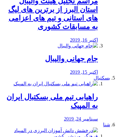
مراسم تجلیل هیئت والیبال
استان البرز از برترین های لیگ
های استانی و تیم های اعزامی
به مسابقات کشوری
اکتبر 16, 2019
جام جهانی والیبال
اکتبر 15, 2019
بسکتبال
راهیابی تیم ملی بسکتبال ایران
به المپیک
سپتامبر 24, 2019
شنا