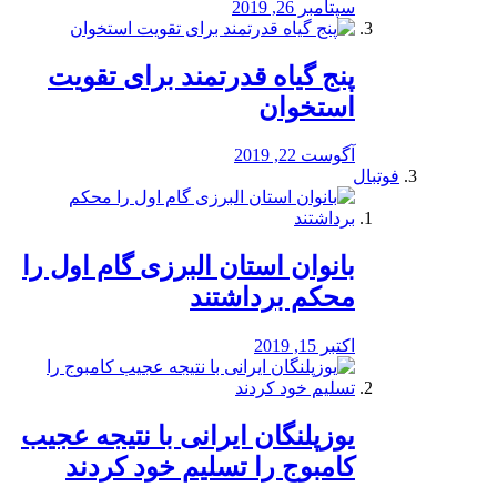
سپتامبر 26, 2019
پنج گیاه قدرتمند برای تقویت
استخوان
آگوست 22, 2019
فوتبال
بانوان استان البرزی گام اول را
محكم برداشتند
اکتبر 15, 2019
یوزپلنگان ایرانی با نتیجه عجیب
کامبوج را تسلیم خود کردند