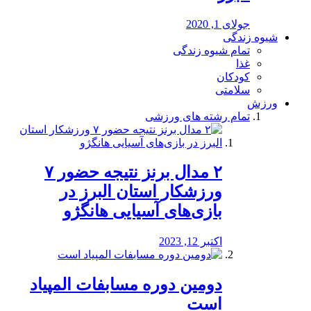
جولای 1, 2020
شیوه زندگی
تمام شیوه زندگی
غذا
کودکان
سلامتی
ورزش
تمام رشته های ورزشی
۲ مدال برنز نتیجه حضور ۷
ورزشکار استان البرز در
بازی‌های آسیایی هانگژو
اکتبر 12, 2023
دومین دوره مسابفات المپیاد
است