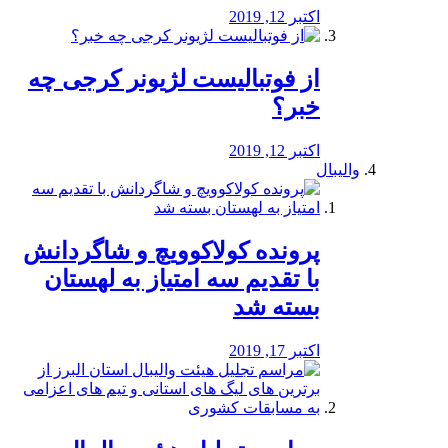
اکتبر 12, 2019
از فوتبالیست لژیونر کرجی چه
خبر؟
اکتبر 12, 2019
والیبال
پرونده کولاکوویچ و شاگردانش
با تقدیم سه امتیاز به لهستان
بسته شد
اکتبر 17, 2019