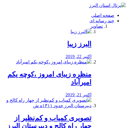
فصد
خون
صفحه اصلی
شرق
چند رسانه ای
تهران
تصاویر
خشکشویی
تصفیه
آب
البرز زیبا
طراحی
سایت
و
اکتبر 22, 2019
سئو
vip
منظره‌‌ زیبای امروز ،کوچه یکم
امیرآباد
اکتبر 21, 2019
️تصویری کمیاب و کم‌نظیر از
چهار راه كالج و دبيرستان البرز