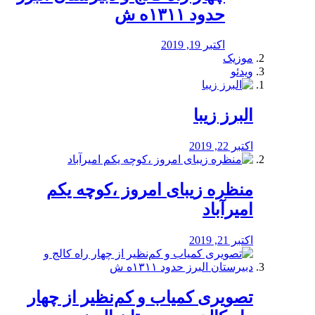
حدود ۱۳۱۱ه ش
اکتبر 19, 2019
موزیک
ویدئو
البرز زیبا
اکتبر 22, 2019
منظره‌‌ زیبای امروز ،کوچه یکم
امیرآباد
اکتبر 21, 2019
️تصویری کمیاب و کم‌نظیر از چهار