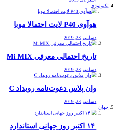
تکنولوژی
هوآوی P40 لایت احتمالا موبا
دسامبر 23, 2019
تاریخ احتمالی معرفی Mi MIX
دسامبر 23, 2019
وان پلاس دعوت‌نامه رویداد C
دسامبر 23, 2019
جهان
‏ ۱۴ اکتبر روز جهانی استاندارد