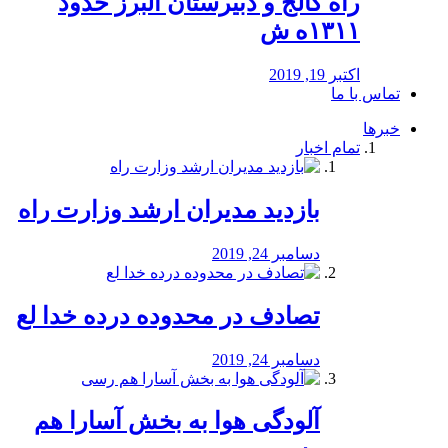
راه كالج و دبيرستان البرز حدود
۱۳۱۱ه ش
اکتبر 19, 2019
تماس با ما
خبرها
تمام اخبار
بازدید مدیران ارشد وزارت راه
دسامبر 24, 2019
تصادف در محدوده درده خدا لع
دسامبر 24, 2019
آلودگی هوا به بخش آسارا هم