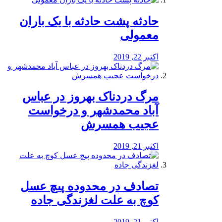
️حادثه پشت حادثه با یک باران
معمولی
اکتبر 22, 2019
مرگ دردناک بهروز در عباس
آباد محمدشهر و درخواست
عجیب همسرش
اکتبر 21, 2019
تصادف در محدوده پیچ عسل
کوچ به علت لغزندگی جاده
اکتبر 21, 2019