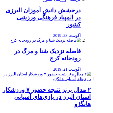
درخشش دانش آموزان البرزی
در المپیاد فرهنگی ورزشی
کشور
آگوست 23, 2019
️فاصله نزدیک شنا و مرگ در
رودخانه کرج
آگوست 21, 2019
۲ مدال برنز نتیجه حضور ۷ ورزشکار
استان البرز در بازی‌های آسیایی
هانگژو