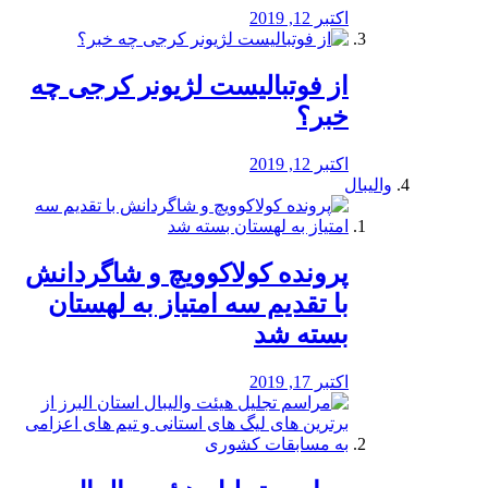
اکتبر 12, 2019
از فوتبالیست لژیونر کرجی چه
خبر؟
اکتبر 12, 2019
والیبال
پرونده کولاکوویچ و شاگردانش
با تقدیم سه امتیاز به لهستان
بسته شد
اکتبر 17, 2019