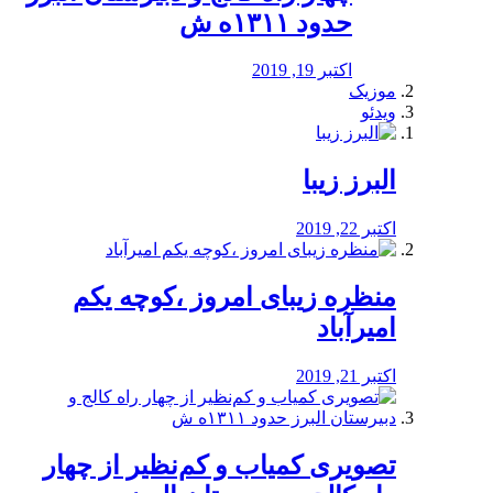
حدود ۱۳۱۱ه ش
اکتبر 19, 2019
موزیک
ویدئو
البرز زیبا
اکتبر 22, 2019
منظره‌‌ زیبای امروز ،کوچه یکم
امیرآباد
اکتبر 21, 2019
️تصویری کمیاب و کم‌نظیر از چهار