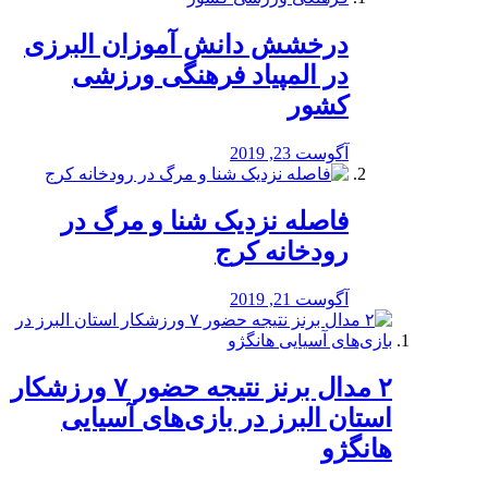
درخشش دانش آموزان البرزی
در المپیاد فرهنگی ورزشی
کشور
آگوست 23, 2019
️فاصله نزدیک شنا و مرگ در
رودخانه کرج
آگوست 21, 2019
۲ مدال برنز نتیجه حضور ۷ ورزشکار
استان البرز در بازی‌های آسیایی
هانگژو