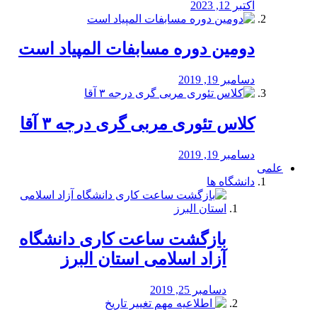
اکتبر 12, 2023
دومین دوره مسابفات المپیاد است
دسامبر 19, 2019
کلاس تئوری مربی گری درجه ۳ آقا
دسامبر 19, 2019
علمی
دانشگاه ها
بازگشت ساعت کاری دانشگاه
آزاد اسلامی استان البرز
دسامبر 25, 2019