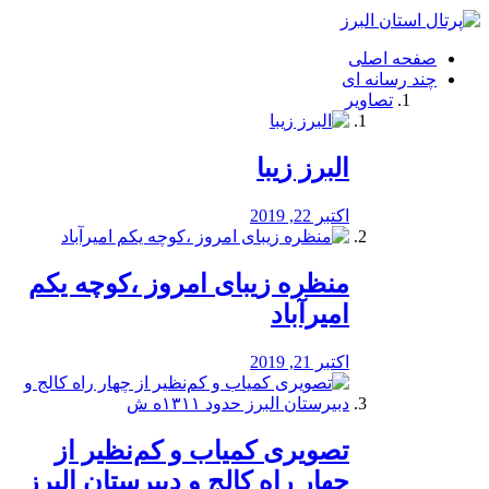
فصد
خون
صفحه اصلی
شرق
چند رسانه ای
تهران
تصاویر
خشکشویی
تصفیه
آب
البرز زیبا
طراحی
سایت
و
اکتبر 22, 2019
سئو
vip
منظره‌‌ زیبای امروز ،کوچه یکم
امیرآباد
اکتبر 21, 2019
️تصویری کمیاب و کم‌نظیر از
چهار راه كالج و دبيرستان البرز