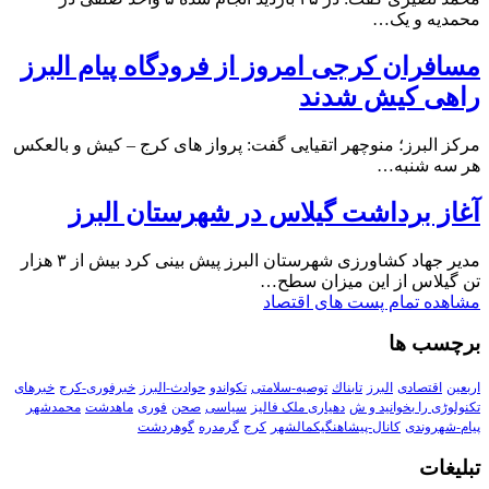
محمدیه و یک…
مسافران کرجی امروز از فرودگاه پیام البرز
راهی کیش شدند
مرکز البرز؛ منوچهر اتقیایی گفت: پرواز های کرج – کیش و بالعکس
هر سه شنبه…
آغاز برداشت گیلاس در شهرستان البرز
مدیر جهاد کشاورزی شهرستان البرز پیش بینی کرد بیش از ۳ هزار
تن گیلاس از این میزان سطح…
مشاهده تمام پست های اقتصاد
برچسب ها
اربعین
اقتصادی
البرز
تابناك
توصیه-سلامتی
تکواندو
حوادث-البرز
خبرفوری-کرج
خبرهای
تکنولوڑی را بخوانید و ش
دهیاری ملک فالیز
سیاسی
صحن
فوری
ماهدشت
محمدشهر
پیام-شهروندی
کانال-پیشاهنگیکمالشهر
کرج
گرمدره
گوهردشت
تبلیغات