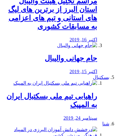
مراسم تجلیل هیئت والیبال
استان البرز از برترین های لیگ
های استانی و تیم های اعزامی
به مسابقات کشوری
اکتبر 16, 2019
جام جهانی والیبال
اکتبر 15, 2019
بسکتبال
راهیابی تیم ملی بسکتبال ایران
به المپیک
سپتامبر 24, 2019
شنا