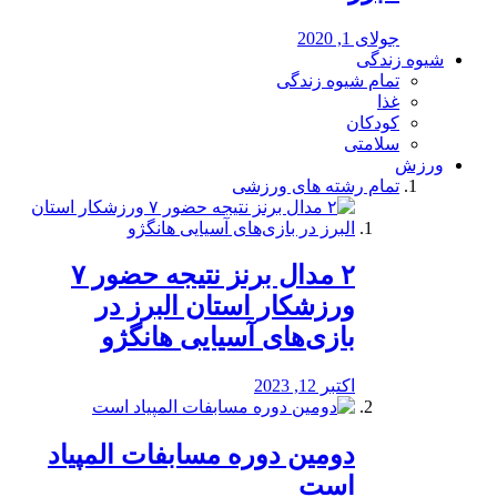
جولای 1, 2020
شیوه زندگی
تمام شیوه زندگی
غذا
کودکان
سلامتی
ورزش
تمام رشته های ورزشی
۲ مدال برنز نتیجه حضور ۷
ورزشکار استان البرز در
بازی‌های آسیایی هانگژو
اکتبر 12, 2023
دومین دوره مسابفات المپیاد
است