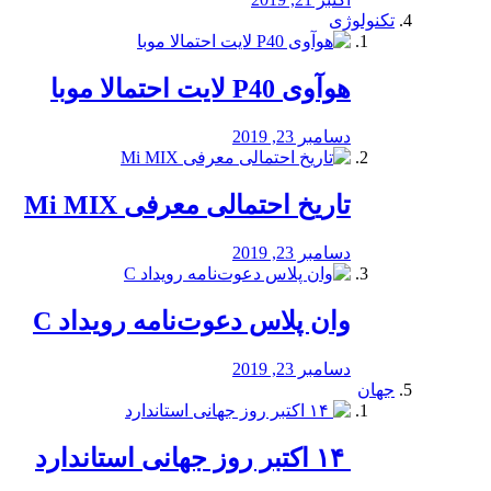
تکنولوژی
هوآوی P40 لایت احتمالا موبا
دسامبر 23, 2019
تاریخ احتمالی معرفی Mi MIX
دسامبر 23, 2019
وان پلاس دعوت‌نامه رویداد C
دسامبر 23, 2019
جهان
‏ ۱۴ اکتبر روز جهانی استاندارد