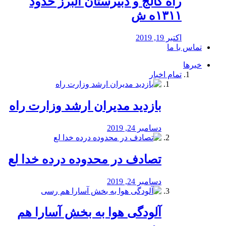
راه كالج و دبيرستان البرز حدود
۱۳۱۱ه ش
اکتبر 19, 2019
تماس با ما
خبرها
تمام اخبار
بازدید مدیران ارشد وزارت راه
دسامبر 24, 2019
تصادف در محدوده درده خدا لع
دسامبر 24, 2019
آلودگی هوا به بخش آسارا هم