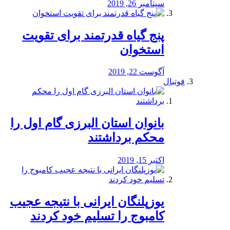
سپتامبر 26, 2019
پنج گیاه قدرتمند برای تقویت
استخوان
آگوست 22, 2019
فوتبال
بانوان استان البرزی گام اول را
محكم برداشتند
اکتبر 15, 2019
یوزپلنگان ایرانی با نتیجه عجیب
کامبوج را تسلیم خود کردند