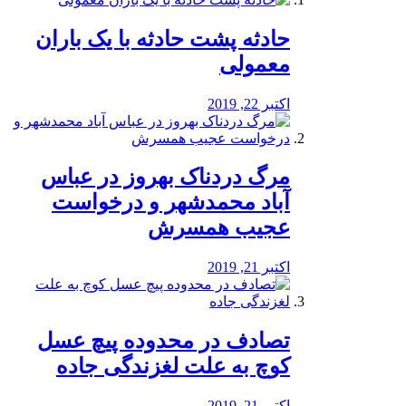
️حادثه پشت حادثه با یک باران
معمولی
اکتبر 22, 2019
مرگ دردناک بهروز در عباس
آباد محمدشهر و درخواست
عجیب همسرش
اکتبر 21, 2019
تصادف در محدوده پیچ عسل
کوچ به علت لغزندگی جاده
اکتبر 21, 2019