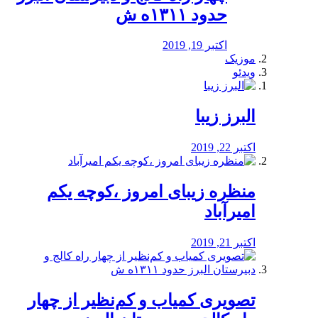
حدود ۱۳۱۱ه ش
اکتبر 19, 2019
موزیک
ویدئو
البرز زیبا
اکتبر 22, 2019
منظره‌‌ زیبای امروز ،کوچه یکم
امیرآباد
اکتبر 21, 2019
️تصویری کمیاب و کم‌نظیر از چهار