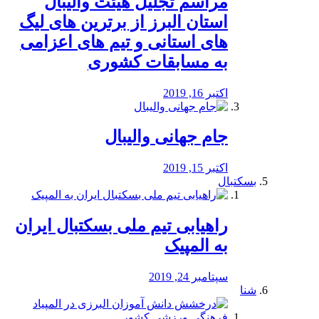
مراسم تجلیل هیئت والیبال
استان البرز از برترین های لیگ
های استانی و تیم های اعزامی
به مسابقات کشوری
اکتبر 16, 2019
جام جهانی والیبال
اکتبر 15, 2019
بسکتبال
راهیابی تیم ملی بسکتبال ایران
به المپیک
سپتامبر 24, 2019
شنا