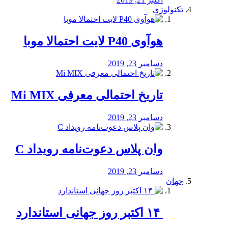
تکنولوژی
هوآوی P40 لایت احتمالا موبا
دسامبر 23, 2019
تاریخ احتمالی معرفی Mi MIX
دسامبر 23, 2019
وان پلاس دعوت‌نامه رویداد C
دسامبر 23, 2019
جهان
‏ ۱۴ اکتبر روز جهانی استاندارد