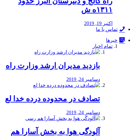
راه كالج و دبيرستان البرز حدود
۱۳۱۱ه ش
اکتبر 19, 2019
تماس با ما
خبرها
تمام اخبار
بازدید مدیران ارشد وزارت راه
دسامبر 24, 2019
تصادف در محدوده درده خدا لع
دسامبر 24, 2019
آلودگی هوا به بخش آسارا هم