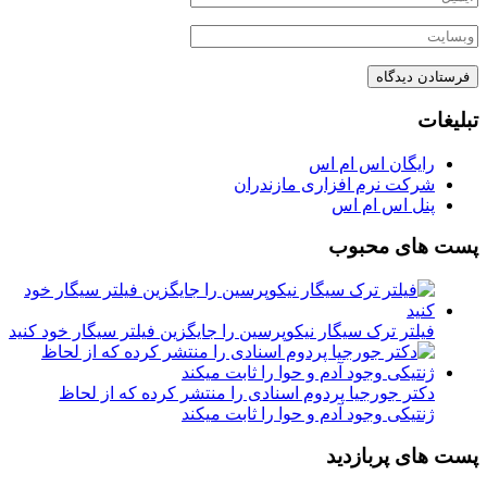
تبلیغات
رایگان اس ام اس
شرکت نرم افزاری مازندران
پنل اس ام اس
پست های محبوب
فیلتر ترک سیگار نیکوپرسین را جایگزین فیلتر سیگار خود کنید
دکتر جورجیا پردوم اسنادی را منتشر کرده که از لحاظ
ژنتیکی وجود آدم و حوا را ثابت میکند
پست های پربازدید