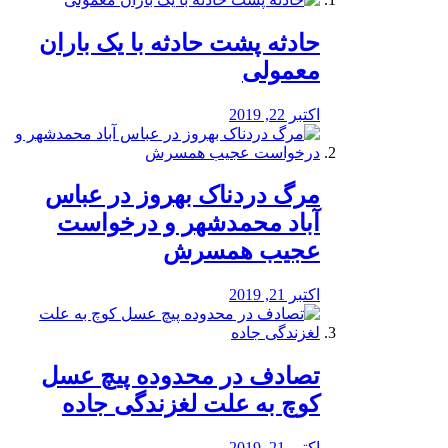
️حادثه پشت حادثه با یک باران
معمولی
اکتبر 22, 2019
مرگ دردناک بهروز در عباس
آباد محمدشهر و درخواست
عجیب همسرش
اکتبر 21, 2019
تصادف در محدوده پیچ عسل
کوچ به علت لغزندگی جاده
اکتبر 21, 2019