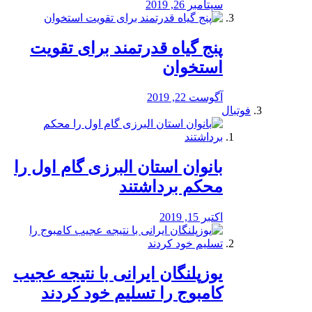
سپتامبر 26, 2019
پنج گیاه قدرتمند برای تقویت
استخوان
آگوست 22, 2019
فوتبال
بانوان استان البرزی گام اول را
محكم برداشتند
اکتبر 15, 2019
یوزپلنگان ایرانی با نتیجه عجیب
کامبوج را تسلیم خود کردند