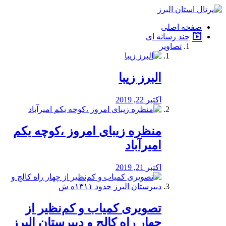
فصد
خون
صفحه اصلی
شرق
چند رسانه ای
تهران
تصاویر
خشکشویی
تصفیه
آب
البرز زیبا
طراحی
سایت
و
اکتبر 22, 2019
سئو
vip
منظره‌‌ زیبای امروز ،کوچه یکم
امیرآباد
اکتبر 21, 2019
️تصویری کمیاب و کم‌نظیر از
چهار راه كالج و دبيرستان البرز