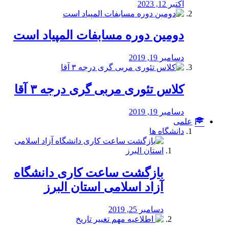
اکتبر 12, 2023
دومین دوره مسابفات المپیاد است
دسامبر 19, 2019
کلاس تئوری مربی گری درجه ۳ آقا
دسامبر 19, 2019
علمی
دانشگاه ها
بازگشت ساعت کاری دانشگاه
آزاد اسلامی استان البرز
دسامبر 25, 2019