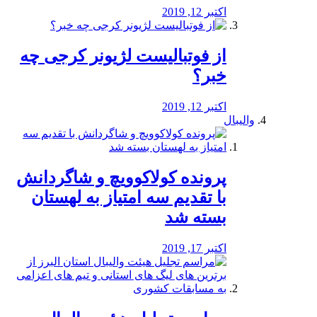
اکتبر 12, 2019
از فوتبالیست لژیونر کرجی چه
خبر؟
اکتبر 12, 2019
والیبال
پرونده کولاکوویچ و شاگردانش
با تقدیم سه امتیاز به لهستان
بسته شد
اکتبر 17, 2019