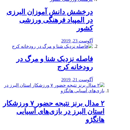
درخشش دانش آموزان البرزی
در المپیاد فرهنگی ورزشی
کشور
آگوست 23, 2019
️فاصله نزدیک شنا و مرگ در
رودخانه کرج
آگوست 21, 2019
۲ مدال برنز نتیجه حضور ۷ ورزشکار
استان البرز در بازی‌های آسیایی
هانگژو