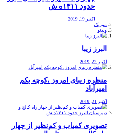
حدود ۱۳۱۱ه ش
اکتبر 19, 2019
موزیک
ویدئو
البرز زیبا
اکتبر 22, 2019
منظره‌‌ زیبای امروز ،کوچه یکم
امیرآباد
اکتبر 21, 2019
️تصویری کمیاب و کم‌نظیر از چهار