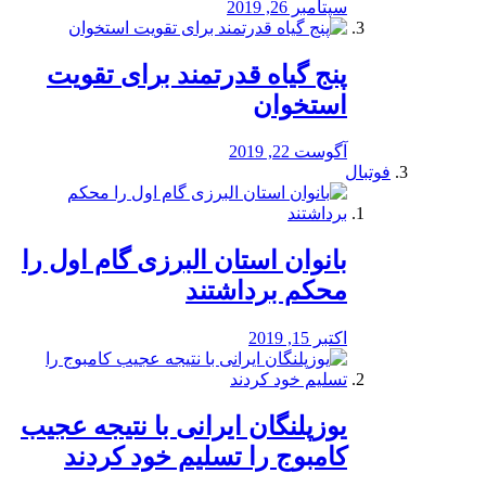
سپتامبر 26, 2019
پنج گیاه قدرتمند برای تقویت
استخوان
آگوست 22, 2019
فوتبال
بانوان استان البرزی گام اول را
محكم برداشتند
اکتبر 15, 2019
یوزپلنگان ایرانی با نتیجه عجیب
کامبوج را تسلیم خود کردند