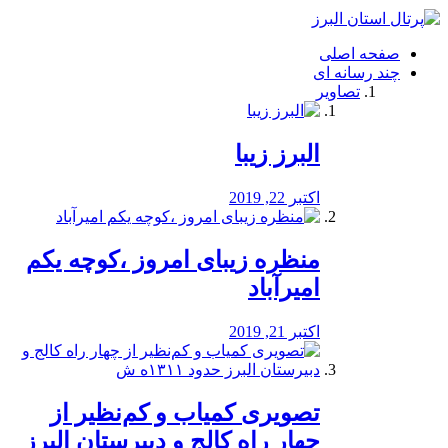
فصد
خون
صفحه اصلی
شرق
چند رسانه ای
تهران
تصاویر
خشکشویی
تصفیه
آب
البرز زیبا
طراحی
سایت
و
اکتبر 22, 2019
سئو
vip
منظره‌‌ زیبای امروز ،کوچه یکم
امیرآباد
اکتبر 21, 2019
️تصویری کمیاب و کم‌نظیر از
چهار راه كالج و دبيرستان البرز