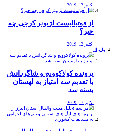
اکتبر 12, 2019
از فوتبالیست لژیونر کرجی چه
خبر؟
اکتبر 12, 2019
والیبال
پرونده کولاکوویچ و شاگردانش
با تقدیم سه امتیاز به لهستان
بسته شد
اکتبر 17, 2019