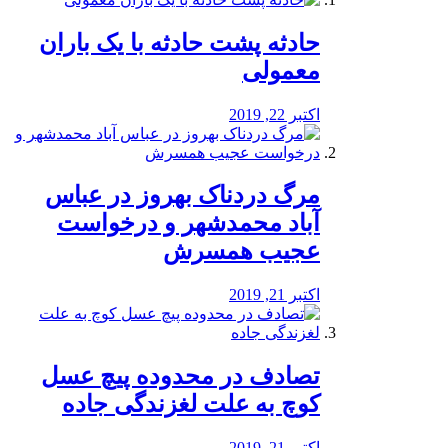
️حادثه پشت حادثه با یک باران
معمولی
اکتبر 22, 2019
مرگ دردناک بهروز در عباس
آباد محمدشهر و درخواست
عجیب همسرش
اکتبر 21, 2019
تصادف در محدوده پیچ عسل
کوچ به علت لغزندگی جاده
اکتبر 21, 2019