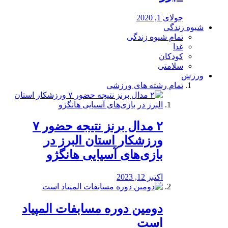
جولای 1, 2020
شیوه زندگی
تمام شیوه زندگی
غذا
کودکان
سلامتی
ورزش
تمام رشته های ورزشی
۲ مدال برنز نتیجه حضور ۷
ورزشکار استان البرز در
بازی‌های آسیایی هانگژو
اکتبر 12, 2023
دومین دوره مسابفات المپیاد
است