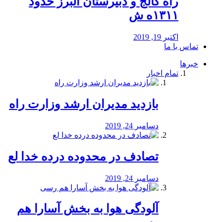
راه كالج و دبيرستان البرز حدود
۱۳۱۱ه ش
اکتبر 19, 2019
تماس با ما
خبرها
تمام اخبار
بازدید مدیران ارشد وزارت راه
دسامبر 24, 2019
تصادف در محدوده درده خدا لع
دسامبر 24, 2019
آلودگی هوا به بخش آسارا هم