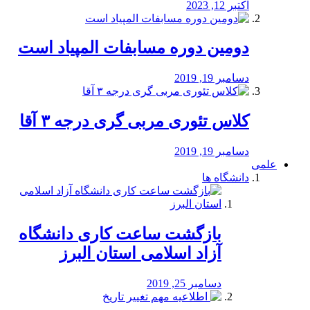
اکتبر 12, 2023
دومین دوره مسابفات المپیاد است
دسامبر 19, 2019
کلاس تئوری مربی گری درجه ۳ آقا
دسامبر 19, 2019
علمی
دانشگاه ها
بازگشت ساعت کاری دانشگاه
آزاد اسلامی استان البرز
دسامبر 25, 2019