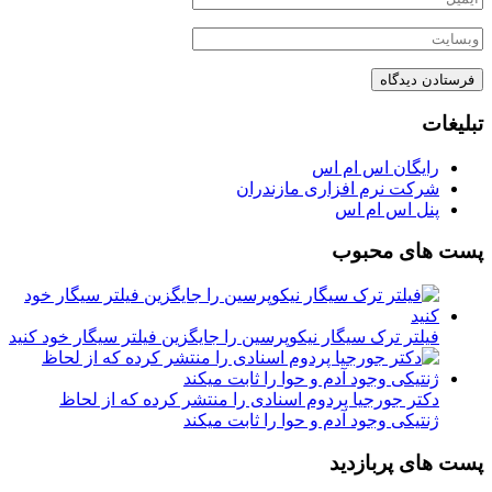
تبلیغات
رایگان اس ام اس
شرکت نرم افزاری مازندران
پنل اس ام اس
پست های محبوب
فیلتر ترک سیگار نیکوپرسین را جایگزین فیلتر سیگار خود کنید
دکتر جورجیا پردوم اسنادی را منتشر کرده که از لحاظ
ژنتیکی وجود آدم و حوا را ثابت میکند
پست های پربازدید