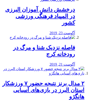
درخشش دانش آموزان البرزی
در المپیاد فرهنگی ورزشی
کشور
آگوست 23, 2019
️فاصله نزدیک شنا و مرگ در
رودخانه کرج
آگوست 21, 2019
۲ مدال برنز نتیجه حضور ۷ ورزشکار
استان البرز در بازی‌های آسیایی
هانگژو