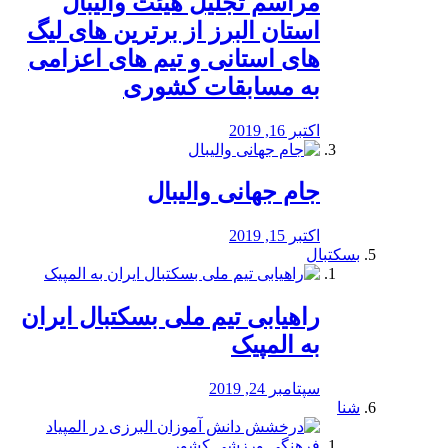
مراسم تجلیل هیئت والیبال
استان البرز از برترین های لیگ
های استانی و تیم های اعزامی
به مسابقات کشوری
اکتبر 16, 2019
جام جهانی والیبال
اکتبر 15, 2019
بسکتبال
راهیابی تیم ملی بسکتبال ایران
به المپیک
سپتامبر 24, 2019
شنا