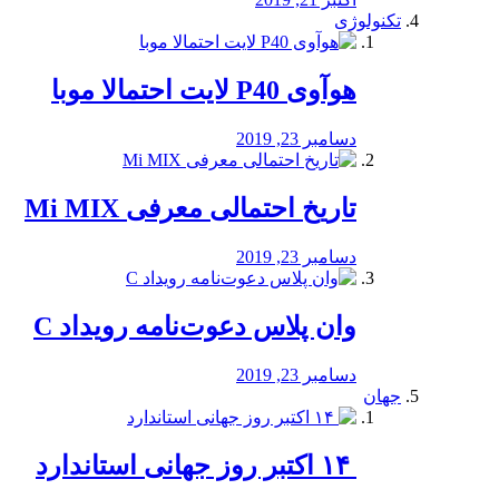
تکنولوژی
هوآوی P40 لایت احتمالا موبا
دسامبر 23, 2019
تاریخ احتمالی معرفی Mi MIX
دسامبر 23, 2019
وان پلاس دعوت‌نامه رویداد C
دسامبر 23, 2019
جهان
‏ ۱۴ اکتبر روز جهانی استاندارد