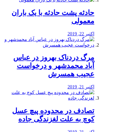
️حادثه پشت حادثه با یک باران
معمولی
اکتبر 22, 2019
مرگ دردناک بهروز در عباس
آباد محمدشهر و درخواست
عجیب همسرش
اکتبر 21, 2019
تصادف در محدوده پیچ عسل
کوچ به علت لغزندگی جاده
اکتبر 21, 2019