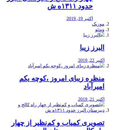
حدود ۱۳۱۱ه ش
اکتبر 19, 2019
موزیک
ویدئو
البرز زیبا
اکتبر 22, 2019
منظره‌‌ زیبای امروز ،کوچه یکم
امیرآباد
اکتبر 21, 2019
️تصویری کمیاب و کم‌نظیر از چهار