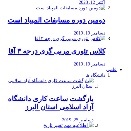
اکتبر 12, 2023
دومین دوره مسابفات المپیاد است
دسامبر 19, 2019
کلاس تئوری مربی گری درجه ۳ آقا
دسامبر 19, 2019
علمی
دانشگاه ها
بازگشت ساعت کاری دانشگاه
آزاد اسلامی استان البرز
دسامبر 25, 2019