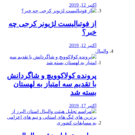
اکتبر 12, 2019
از فوتبالیست لژیونر کرجی چه
خبر؟
اکتبر 12, 2019
والیبال
پرونده کولاکوویچ و شاگردانش
با تقدیم سه امتیاز به لهستان
بسته شد
اکتبر 17, 2019