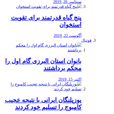
سپتامبر 26, 2019
پنج گیاه قدرتمند برای تقویت
استخوان
آگوست 22, 2019
فوتبال
بانوان استان البرزی گام اول را
محكم برداشتند
اکتبر 15, 2019
یوزپلنگان ایرانی با نتیجه عجیب
کامبوج را تسلیم خود کردند