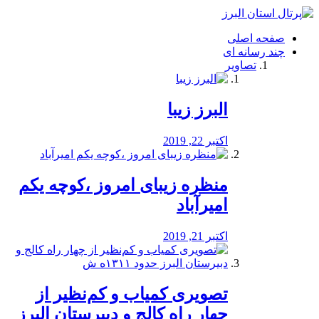
فصد
خون
صفحه اصلی
شرق
چند رسانه ای
تهران
تصاویر
خشکشویی
تصفیه
آب
البرز زیبا
طراحی
سایت
و
اکتبر 22, 2019
سئو
vip
منظره‌‌ زیبای امروز ،کوچه یکم
امیرآباد
اکتبر 21, 2019
️تصویری کمیاب و کم‌نظیر از
چهار راه كالج و دبيرستان البرز