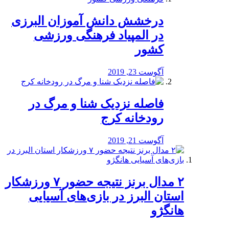
درخشش دانش آموزان البرزی
در المپیاد فرهنگی ورزشی
کشور
آگوست 23, 2019
️فاصله نزدیک شنا و مرگ در
رودخانه کرج
آگوست 21, 2019
۲ مدال برنز نتیجه حضور ۷ ورزشکار
استان البرز در بازی‌های آسیایی
هانگژو