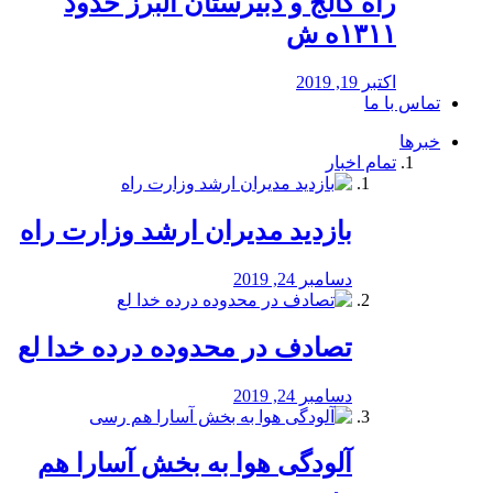
راه كالج و دبيرستان البرز حدود
۱۳۱۱ه ش
اکتبر 19, 2019
تماس با ما
خبرها
تمام اخبار
بازدید مدیران ارشد وزارت راه
دسامبر 24, 2019
تصادف در محدوده درده خدا لع
دسامبر 24, 2019
آلودگی هوا به بخش آسارا هم