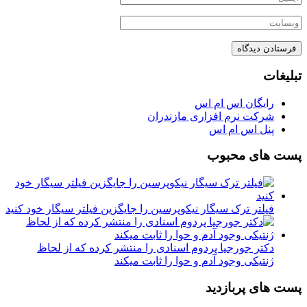
تبلیغات
رایگان اس ام اس
شرکت نرم افزاری مازندران
پنل اس ام اس
پست های محبوب
فیلتر ترک سیگار نیکوپرسین را جایگزین فیلتر سیگار خود کنید
دکتر جورجیا پردوم اسنادی را منتشر کرده که از لحاظ
ژنتیکی وجود آدم و حوا را ثابت میکند
پست های پربازدید