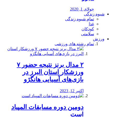
جولای 1, 2020
شیوه زندگی
تمام شیوه زندگی
غذا
کودکان
سلامتی
ورزش
تمام رشته های ورزشی
۲ مدال برنز نتیجه حضور ۷
ورزشکار استان البرز در
بازی‌های آسیایی هانگژو
اکتبر 12, 2023
دومین دوره مسابفات المپیاد
است