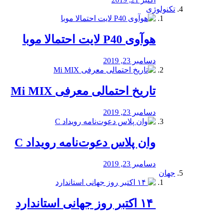
تکنولوژی
هوآوی P40 لایت احتمالا موبا
دسامبر 23, 2019
تاریخ احتمالی معرفی Mi MIX
دسامبر 23, 2019
وان پلاس دعوت‌نامه رویداد C
دسامبر 23, 2019
جهان
‏ ۱۴ اکتبر روز جهانی استاندارد