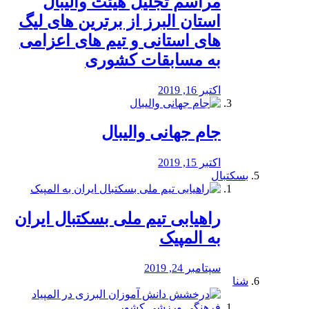
مراسم تجلیل هیئت والیبال
استان البرز از برترین های لیگ
های استانی و تیم های اعزامی
به مسابقات کشوری
اکتبر 16, 2019
جام جهانی والیبال
اکتبر 15, 2019
بسکتبال
راهیابی تیم ملی بسکتبال ایران
به المپیک
سپتامبر 24, 2019
شنا