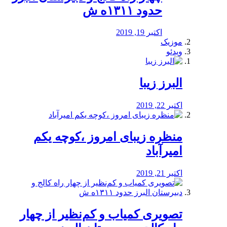
حدود ۱۳۱۱ه ش
اکتبر 19, 2019
موزیک
ویدئو
البرز زیبا
اکتبر 22, 2019
منظره‌‌ زیبای امروز ،کوچه یکم
امیرآباد
اکتبر 21, 2019
️تصویری کمیاب و کم‌نظیر از چهار