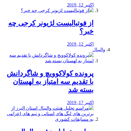
اکتبر 12, 2019
از فوتبالیست لژیونر کرجی چه
خبر؟
اکتبر 12, 2019
والیبال
پرونده کولاکوویچ و شاگردانش
با تقدیم سه امتیاز به لهستان
بسته شد
اکتبر 17, 2019