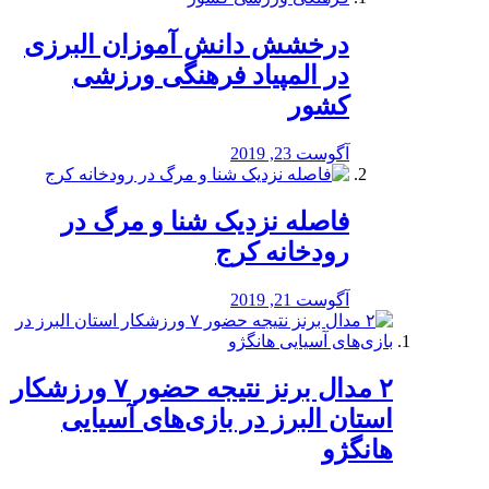
درخشش دانش آموزان البرزی
در المپیاد فرهنگی ورزشی
کشور
آگوست 23, 2019
️فاصله نزدیک شنا و مرگ در
رودخانه کرج
آگوست 21, 2019
۲ مدال برنز نتیجه حضور ۷ ورزشکار
استان البرز در بازی‌های آسیایی
هانگژو