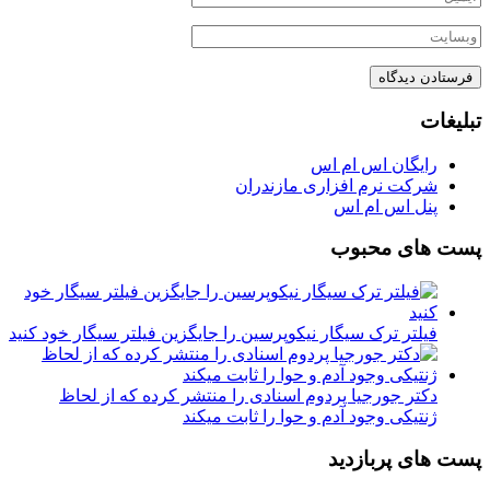
تبلیغات
رایگان اس ام اس
شرکت نرم افزاری مازندران
پنل اس ام اس
پست های محبوب
فیلتر ترک سیگار نیکوپرسین را جایگزین فیلتر سیگار خود کنید
دکتر جورجیا پردوم اسنادی را منتشر کرده که از لحاظ
ژنتیکی وجود آدم و حوا را ثابت میکند
پست های پربازدید