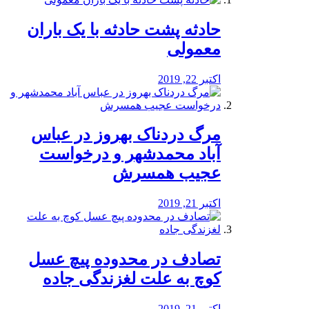
️حادثه پشت حادثه با یک باران
معمولی
اکتبر 22, 2019
مرگ دردناک بهروز در عباس
آباد محمدشهر و درخواست
عجیب همسرش
اکتبر 21, 2019
تصادف در محدوده پیچ عسل
کوچ به علت لغزندگی جاده
اکتبر 21, 2019