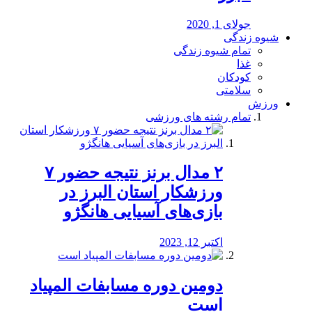
جولای 1, 2020
شیوه زندگی
تمام شیوه زندگی
غذا
کودکان
سلامتی
ورزش
تمام رشته های ورزشی
۲ مدال برنز نتیجه حضور ۷
ورزشکار استان البرز در
بازی‌های آسیایی هانگژو
اکتبر 12, 2023
دومین دوره مسابفات المپیاد
است