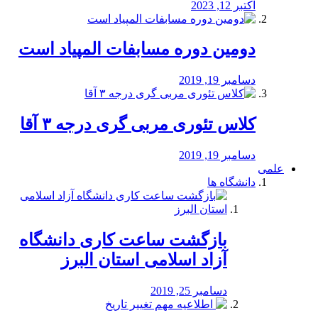
اکتبر 12, 2023
دومین دوره مسابفات المپیاد است
دسامبر 19, 2019
کلاس تئوری مربی گری درجه ۳ آقا
دسامبر 19, 2019
علمی
دانشگاه ها
بازگشت ساعت کاری دانشگاه
آزاد اسلامی استان البرز
دسامبر 25, 2019