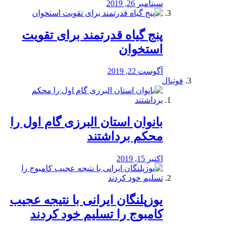
سپتامبر 26, 2019
پنج گیاه قدرتمند برای تقویت
استخوان
آگوست 22, 2019
فوتبال
بانوان استان البرزی گام اول را
محكم برداشتند
اکتبر 15, 2019
یوزپلنگان ایرانی با نتیجه عجیب
کامبوج را تسلیم خود کردند