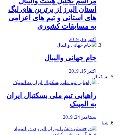
مراسم تجلیل هیئت والیبال
استان البرز از برترین های لیگ
های استانی و تیم های اعزامی
به مسابقات کشوری
اکتبر 16, 2019
جام جهانی والیبال
اکتبر 15, 2019
بسکتبال
راهیابی تیم ملی بسکتبال ایران
به المپیک
سپتامبر 24, 2019
شنا