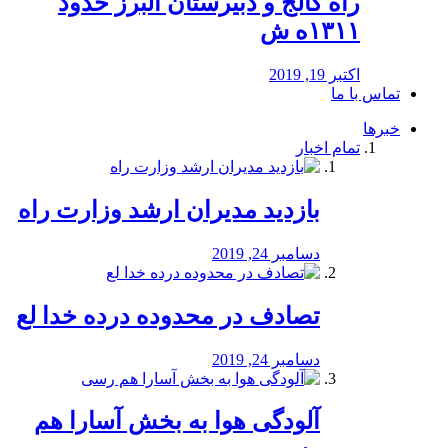
راه كالج و دبيرستان البرز حدود
۱۳۱۱ه ش
اکتبر 19, 2019
تماس با ما
خبرها
تمام اخبار
بازدید مدیران ارشد وزارت راه
دسامبر 24, 2019
تصادف در محدوده درده خدا لع
دسامبر 24, 2019
آلودگی هوا به بخش آسارا هم