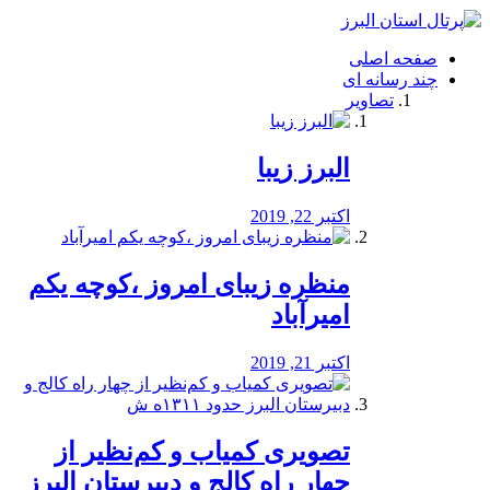
فصد
خون
صفحه اصلی
شرق
چند رسانه ای
تهران
تصاویر
خشکشویی
تصفیه
آب
البرز زیبا
طراحی
سایت
و
اکتبر 22, 2019
سئو
vip
منظره‌‌ زیبای امروز ،کوچه یکم
امیرآباد
اکتبر 21, 2019
️تصویری کمیاب و کم‌نظیر از
چهار راه كالج و دبيرستان البرز