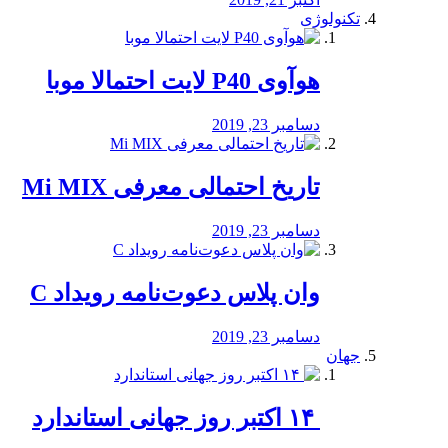
تکنولوژی
هوآوی P40 لایت احتمالا موبا
دسامبر 23, 2019
تاریخ احتمالی معرفی Mi MIX
دسامبر 23, 2019
وان پلاس دعوت‌نامه رویداد C
دسامبر 23, 2019
جهان
‏ ۱۴ اکتبر روز جهانی استاندارد