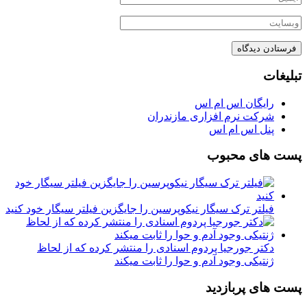
تبلیغات
رایگان اس ام اس
شرکت نرم افزاری مازندران
پنل اس ام اس
پست های محبوب
فیلتر ترک سیگار نیکوپرسین را جایگزین فیلتر سیگار خود کنید
دکتر جورجیا پردوم اسنادی را منتشر کرده که از لحاظ
ژنتیکی وجود آدم و حوا را ثابت میکند
پست های پربازدید