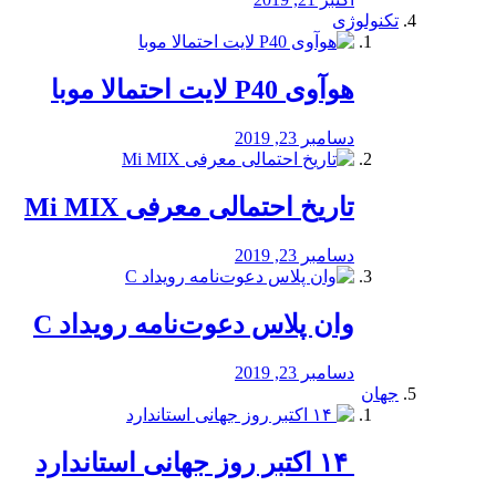
تکنولوژی
هوآوی P40 لایت احتمالا موبا
دسامبر 23, 2019
تاریخ احتمالی معرفی Mi MIX
دسامبر 23, 2019
وان پلاس دعوت‌نامه رویداد C
دسامبر 23, 2019
جهان
‏ ۱۴ اکتبر روز جهانی استاندارد