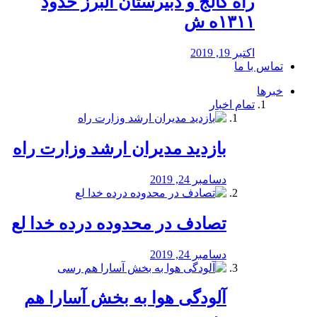
راه كالج و دبيرستان البرز حدود
۱۳۱۱ه ش
اکتبر 19, 2019
تماس با ما
خبرها
تمام اخبار
بازدید مدیران ارشد وزارت راه
دسامبر 24, 2019
تصادف در محدوده درده خدا لع
دسامبر 24, 2019
آلودگی هوا به بخش آسارا هم