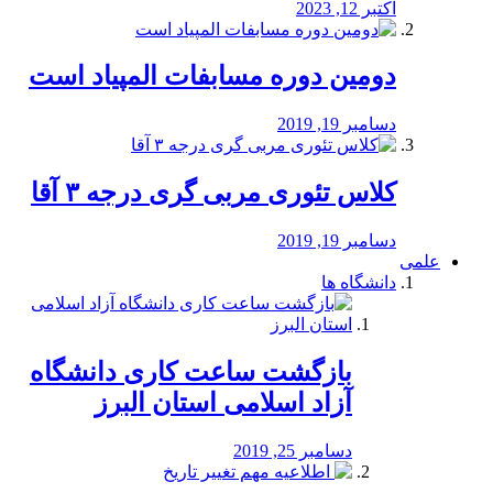
اکتبر 12, 2023
دومین دوره مسابفات المپیاد است
دسامبر 19, 2019
کلاس تئوری مربی گری درجه ۳ آقا
دسامبر 19, 2019
علمی
دانشگاه ها
بازگشت ساعت کاری دانشگاه
آزاد اسلامی استان البرز
دسامبر 25, 2019