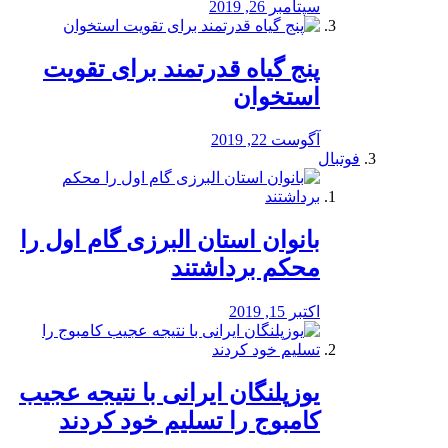
سپتامبر 26, 2019
پنج گیاه قدرتمند برای تقویت
استخوان
آگوست 22, 2019
فوتبال
بانوان استان البرزی گام اول را
محكم برداشتند
اکتبر 15, 2019
یوزپلنگان ایرانی با نتیجه عجیب
کامبوج را تسلیم خود کردند