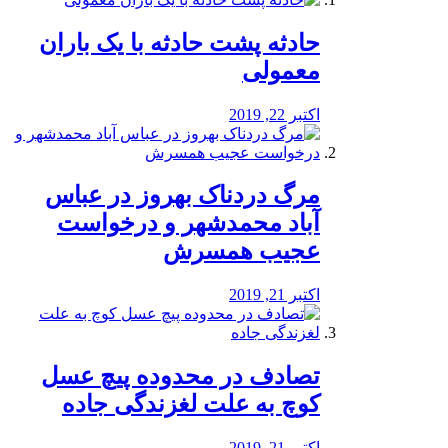
️حادثه پشت حادثه با یک باران
معمولی
اکتبر 22, 2019
مرگ دردناک بهروز در عباس
آباد محمدشهر و درخواست
عجیب همسرش
اکتبر 21, 2019
تصادف در محدوده پیچ عسل
کوچ به علت لغزندگی جاده
اکتبر 21, 2019