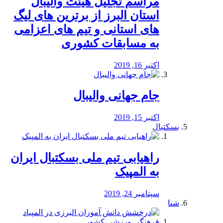
مراسم تجلیل هیئت والیبال
استان البرز از برترین های لیگ
های استانی و تیم های اعزامی
به مسابقات کشوری
اکتبر 16, 2019
جام جهانی والیبال
اکتبر 15, 2019
بسکتبال
راهیابی تیم ملی بسکتبال ایران
به المپیک
سپتامبر 24, 2019
شنا