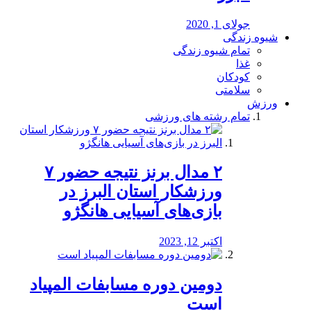
جولای 1, 2020
شیوه زندگی
تمام شیوه زندگی
غذا
کودکان
سلامتی
ورزش
تمام رشته های ورزشی
۲ مدال برنز نتیجه حضور ۷
ورزشکار استان البرز در
بازی‌های آسیایی هانگژو
اکتبر 12, 2023
دومین دوره مسابفات المپیاد
است