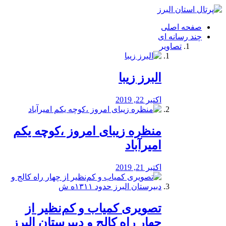
فصد
خون
صفحه اصلی
شرق
چند رسانه ای
تهران
تصاویر
خشکشویی
تصفیه
آب
البرز زیبا
طراحی
سایت
و
اکتبر 22, 2019
سئو
vip
منظره‌‌ زیبای امروز ،کوچه یکم
امیرآباد
اکتبر 21, 2019
️تصویری کمیاب و کم‌نظیر از
چهار راه كالج و دبيرستان البرز