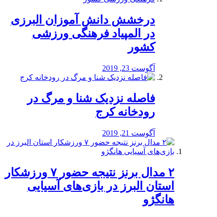
درخشش دانش آموزان البرزی
در المپیاد فرهنگی ورزشی
کشور
آگوست 23, 2019
️فاصله نزدیک شنا و مرگ در
رودخانه کرج
آگوست 21, 2019
۲ مدال برنز نتیجه حضور ۷ ورزشکار
استان البرز در بازی‌های آسیایی
هانگژو