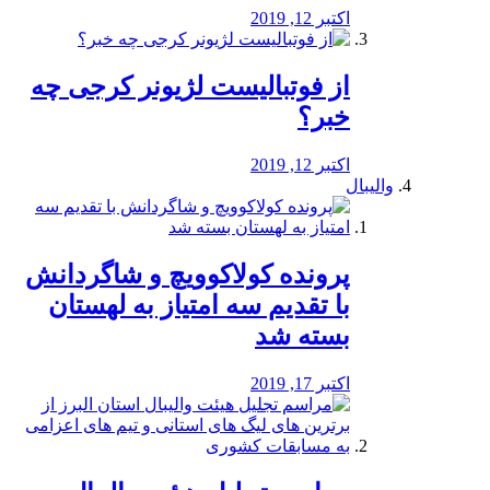
اکتبر 12, 2019
از فوتبالیست لژیونر کرجی چه
خبر؟
اکتبر 12, 2019
والیبال
پرونده کولاکوویچ و شاگردانش
با تقدیم سه امتیاز به لهستان
بسته شد
اکتبر 17, 2019