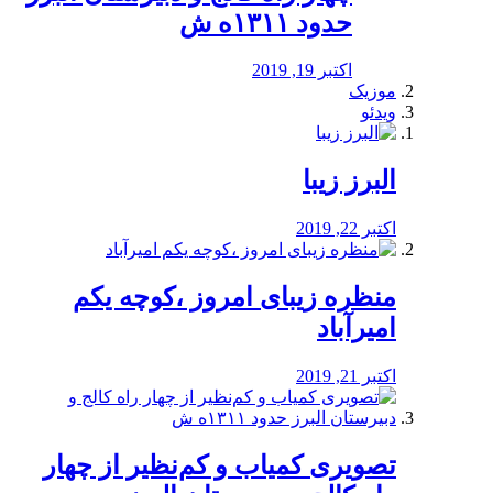
حدود ۱۳۱۱ه ش
اکتبر 19, 2019
موزیک
ویدئو
البرز زیبا
اکتبر 22, 2019
منظره‌‌ زیبای امروز ،کوچه یکم
امیرآباد
اکتبر 21, 2019
️تصویری کمیاب و کم‌نظیر از چهار