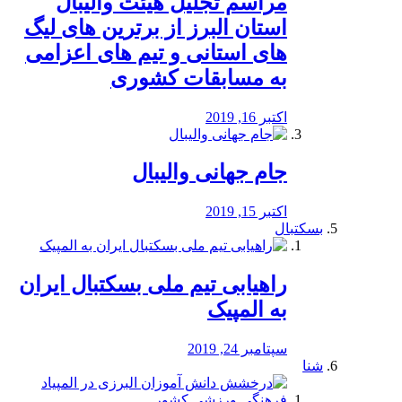
مراسم تجلیل هیئت والیبال
استان البرز از برترین های لیگ
های استانی و تیم های اعزامی
به مسابقات کشوری
اکتبر 16, 2019
جام جهانی والیبال
اکتبر 15, 2019
بسکتبال
راهیابی تیم ملی بسکتبال ایران
به المپیک
سپتامبر 24, 2019
شنا