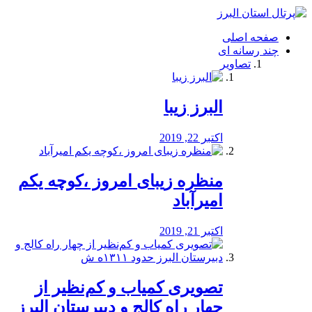
فصد
خون
صفحه اصلی
شرق
چند رسانه ای
تهران
تصاویر
خشکشویی
تصفیه
آب
البرز زیبا
طراحی
سایت
و
اکتبر 22, 2019
سئو
vip
منظره‌‌ زیبای امروز ،کوچه یکم
امیرآباد
اکتبر 21, 2019
️تصویری کمیاب و کم‌نظیر از
چهار راه كالج و دبيرستان البرز