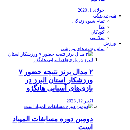
جولای 1, 2020
شیوه زندگی
تمام شیوه زندگی
غذا
کودکان
سلامتی
ورزش
تمام رشته های ورزشی
۲ مدال برنز نتیجه حضور ۷
ورزشکار استان البرز در
بازی‌های آسیایی هانگژو
اکتبر 12, 2023
دومین دوره مسابفات المپیاد
است