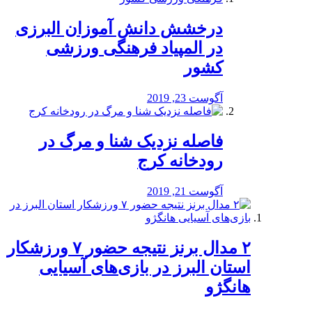
درخشش دانش آموزان البرزی
در المپیاد فرهنگی ورزشی
کشور
آگوست 23, 2019
️فاصله نزدیک شنا و مرگ در
رودخانه کرج
آگوست 21, 2019
۲ مدال برنز نتیجه حضور ۷ ورزشکار
استان البرز در بازی‌های آسیایی
هانگژو