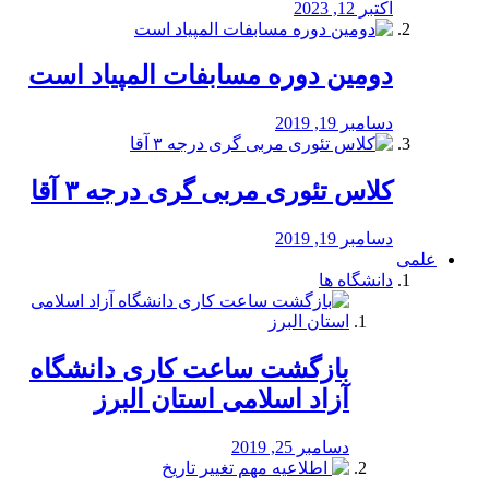
اکتبر 12, 2023
دومین دوره مسابفات المپیاد است
دسامبر 19, 2019
کلاس تئوری مربی گری درجه ۳ آقا
دسامبر 19, 2019
علمی
دانشگاه ها
بازگشت ساعت کاری دانشگاه
آزاد اسلامی استان البرز
دسامبر 25, 2019