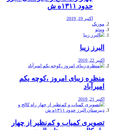
حدود ۱۳۱۱ه ش
اکتبر 19, 2019
موزیک
ویدئو
البرز زیبا
اکتبر 22, 2019
منظره‌‌ زیبای امروز ،کوچه یکم
امیرآباد
اکتبر 21, 2019
️تصویری کمیاب و کم‌نظیر از چهار