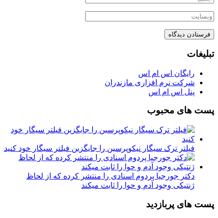
تبلیغات
رایگان اس ام اس
شرکت نرم افزاری مازندران
پنل اس ام اس
پست های محبوب
فیلتر ترک سیگار نیکوپرسین را جایگزین فیلتر سیگار خود کنید
دکتر جورجیا پردوم اسنادی را منتشر کرده که از لحاظ
ژنتیکی وجود آدم و حوا را ثابت میکند
پست های پربازدید