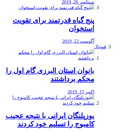
سپتامبر 26, 2019
پنج گیاه قدرتمند برای تقویت
استخوان
آگوست 22, 2019
فوتبال
بانوان استان البرزی گام اول را
محكم برداشتند
اکتبر 15, 2019
یوزپلنگان ایرانی با نتیجه عجیب
کامبوج را تسلیم خود کردند