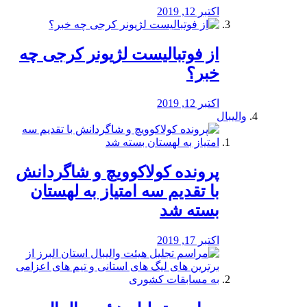
اکتبر 12, 2019
از فوتبالیست لژیونر کرجی چه
خبر؟
اکتبر 12, 2019
والیبال
پرونده کولاکوویچ و شاگردانش
با تقدیم سه امتیاز به لهستان
بسته شد
اکتبر 17, 2019