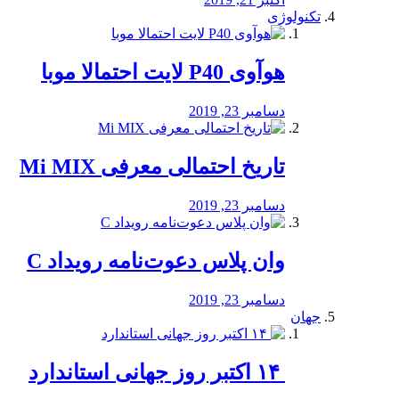
تکنولوژی
هوآوی P40 لایت احتمالا موبا
دسامبر 23, 2019
تاریخ احتمالی معرفی Mi MIX
دسامبر 23, 2019
وان پلاس دعوت‌نامه رویداد C
دسامبر 23, 2019
جهان
‏ ۱۴ اکتبر روز جهانی استاندارد