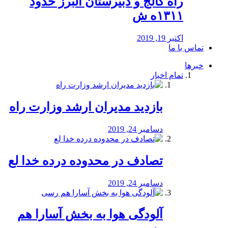
راه كالج و دبيرستان البرز حدود
۱۳۱۱ه ش
اکتبر 19, 2019
تماس با ما
خبرها
تمام اخبار
بازدید مدیران ارشد وزارت راه
دسامبر 24, 2019
تصادف در محدوده درده خدا لع
دسامبر 24, 2019
آلودگی هوا به بخش آسارا هم