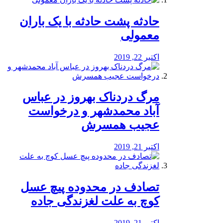
️حادثه پشت حادثه با یک باران
معمولی
اکتبر 22, 2019
مرگ دردناک بهروز در عباس
آباد محمدشهر و درخواست
عجیب همسرش
اکتبر 21, 2019
تصادف در محدوده پیچ عسل
کوچ به علت لغزندگی جاده
اکتبر 21, 2019