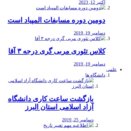
اکتبر 12, 2023
دومین دوره مسابفات المپیاد است
دسامبر 19, 2019
کلاس تئوری مربی گری درجه ۳ آقا
دسامبر 19, 2019
علمی
دانشگاه ها
بازگشت ساعت کاری دانشگاه
آزاد اسلامی استان البرز
دسامبر 25, 2019