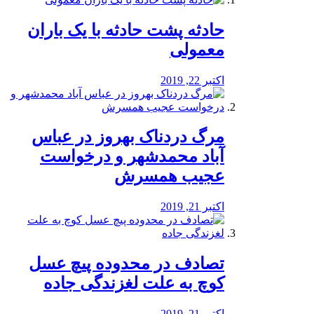
️حادثه پشت حادثه با یک باران
معمولی
اکتبر 22, 2019
مرگ دردناک بهروز در عباس
آباد محمدشهر و درخواست
عجیب همسرش
اکتبر 21, 2019
تصادف در محدوده پیچ عسل
کوچ به علت لغزندگی جاده
اکتبر 21, 2019