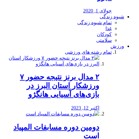
جولای 1, 2020
شیوه زندگی
تمام شیوه زندگی
غذا
کودکان
سلامتی
ورزش
تمام رشته های ورزشی
۲ مدال برنز نتیجه حضور ۷
ورزشکار استان البرز در
بازی‌های آسیایی هانگژو
اکتبر 12, 2023
دومین دوره مسابفات المپیاد
است