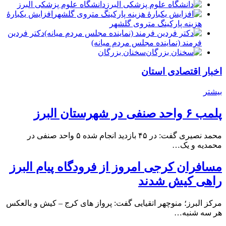
دانشگاه علوم پزشکی البرز
افزایش یکبارۀ
هزینه پارکینگ متروی گلشهر
دكتر فردين
فرمند (نماينده مجلس مردم میانه)
سخنان بزرگان
اخبار اقتصادی استان
بیشتر
پلمب ۶ واحد صنفی در شهرستان البرز
محمد نصیری گفت: در ۴۵ بازدید انجام شده ۵ واحد صنفی در
محمدیه و یک…
مسافران کرجی امروز از فرودگاه پیام البرز
راهی کیش شدند
مرکز البرز؛ منوچهر اتقیایی گفت: پرواز های کرج – کیش و بالعکس
هر سه شنبه…