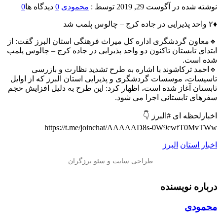
نوشته شده در
آگوست 29, 2019
توسط :
محمودی
0
دیدگاه ها
0
♦️۲ واحد پذیرایی در جاده کرج – چالوس پلمب شد
🔹معاون گردشگری اداره کل میراث فرهنگی استان البرز گفت: از
ابتدای تابستان تاکنون دو واحد پذیرایی در جاده کرج – چالوس پلمب
شده است.
🔹احمد ترکاشوند با اشاره به طرح تشدید نظارت و بازرسی
تاسیسات، موسسات گردشگری و پذیرایی استان البرز که از اوایل
تابستان آغاز شده است، اظهار کرد: این طرح به دلیل افزایش حجم
سفرهای تابستانی اجرا می شود.
اخبارلحظه ای #البرز 👇
https://t.me/joinchat/AAAAAD8s-0W9cwfT0MvTWw
اخبار استان
البرز
درباره نویسنده
محمودی