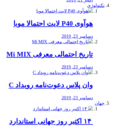
تکنولوژی
هوآوی P40 لایت احتمالا موبا
دسامبر 23, 2019
تاریخ احتمالی معرفی Mi MIX
دسامبر 23, 2019
وان پلاس دعوت‌نامه رویداد C
دسامبر 23, 2019
جهان
‏ ۱۴ اکتبر روز جهانی استاندارد