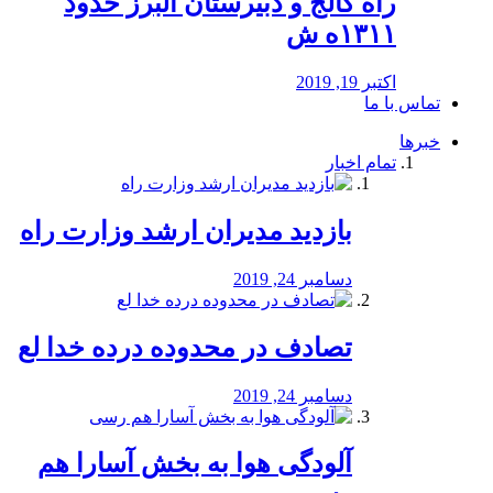
راه كالج و دبيرستان البرز حدود
۱۳۱۱ه ش
اکتبر 19, 2019
تماس با ما
خبرها
تمام اخبار
بازدید مدیران ارشد وزارت راه
دسامبر 24, 2019
تصادف در محدوده درده خدا لع
دسامبر 24, 2019
آلودگی هوا به بخش آسارا هم