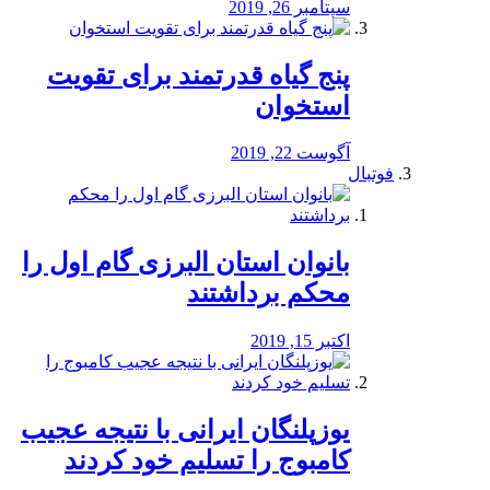
سپتامبر 26, 2019
پنج گیاه قدرتمند برای تقویت
استخوان
آگوست 22, 2019
فوتبال
بانوان استان البرزی گام اول را
محكم برداشتند
اکتبر 15, 2019
یوزپلنگان ایرانی با نتیجه عجیب
کامبوج را تسلیم خود کردند