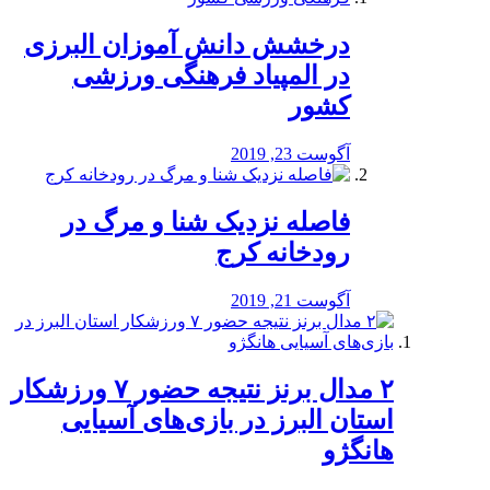
درخشش دانش آموزان البرزی
در المپیاد فرهنگی ورزشی
کشور
آگوست 23, 2019
️فاصله نزدیک شنا و مرگ در
رودخانه کرج
آگوست 21, 2019
۲ مدال برنز نتیجه حضور ۷ ورزشکار
استان البرز در بازی‌های آسیایی
هانگژو