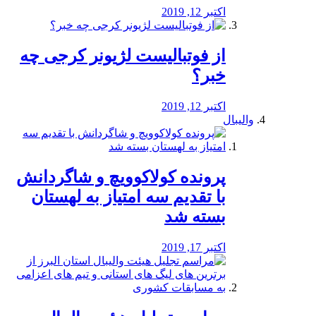
اکتبر 12, 2019
از فوتبالیست لژیونر کرجی چه
خبر؟
اکتبر 12, 2019
والیبال
پرونده کولاکوویچ و شاگردانش
با تقدیم سه امتیاز به لهستان
بسته شد
اکتبر 17, 2019