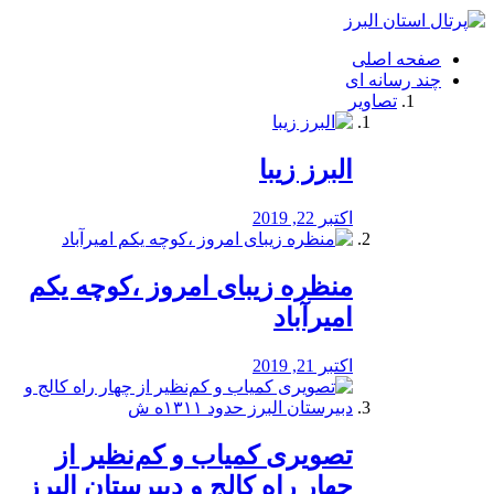
فصد
خون
صفحه اصلی
شرق
چند رسانه ای
تهران
تصاویر
خشکشویی
تصفیه
آب
البرز زیبا
طراحی
سایت
و
اکتبر 22, 2019
سئو
vip
منظره‌‌ زیبای امروز ،کوچه یکم
امیرآباد
اکتبر 21, 2019
️تصویری کمیاب و کم‌نظیر از
چهار راه كالج و دبيرستان البرز