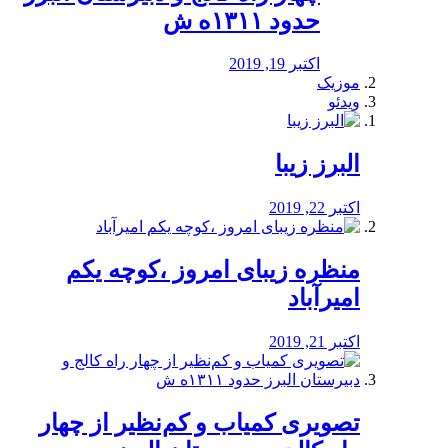
حدود ۱۳۱۱ه ش
اکتبر 19, 2019
موزیک
ویدئو
البرز زیبا
اکتبر 22, 2019
منظره‌‌ زیبای امروز ،کوچه یکم
امیرآباد
اکتبر 21, 2019
️تصویری کمیاب و کم‌نظیر از چهار