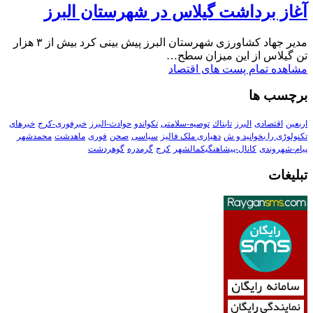
آغاز برداشت گیلاس در شهرستان البرز
مدیر جهاد کشاورزی شهرستان البرز پیش بینی کرد بیش از ۳ هزار
تن گیلاس از این میزان سطح…
مشاهده تمام پست های اقتصاد
برچسب ها
اربعین
اقتصادی
البرز
تابناك
توصیه-سلامتی
تکواندو
حوادث-البرز
خبرفوری-کرج
خبرهای
تکنولوڑی را بخوانید و ش
دهیاری ملک فالیز
سیاسی
صحن
فوری
ماهدشت
محمدشهر
پیام-شهروندی
کانال-پیشاهنگیکمالشهر
کرج
گرمدره
گوهردشت
تبلیغات