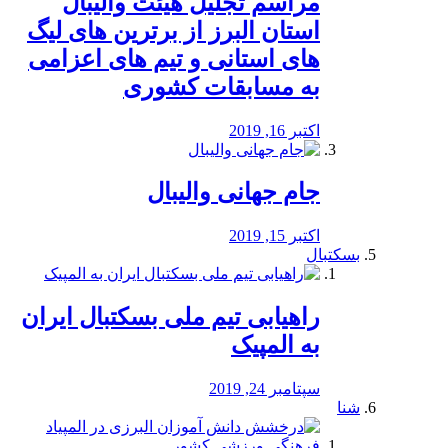
مراسم تجلیل هیئت والیبال
استان البرز از برترین های لیگ
های استانی و تیم های اعزامی
به مسابقات کشوری
اکتبر 16, 2019
جام جهانی والیبال
اکتبر 15, 2019
بسکتبال
راهیابی تیم ملی بسکتبال ایران
به المپیک
سپتامبر 24, 2019
شنا