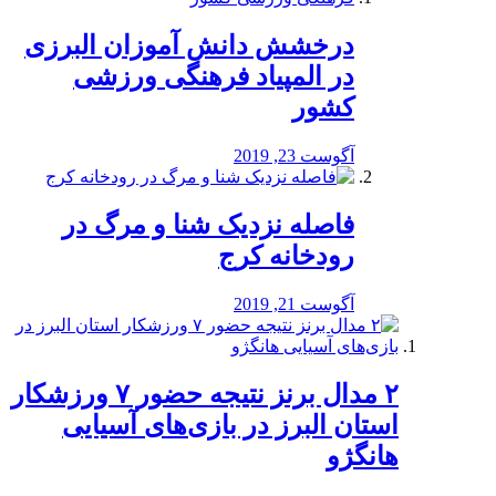
درخشش دانش آموزان البرزی
در المپیاد فرهنگی ورزشی
کشور
آگوست 23, 2019
️فاصله نزدیک شنا و مرگ در
رودخانه کرج
آگوست 21, 2019
۲ مدال برنز نتیجه حضور ۷ ورزشکار
استان البرز در بازی‌های آسیایی
هانگژو