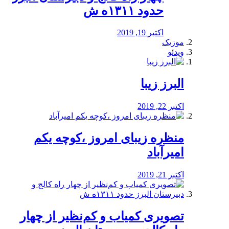
حدود ۱۳۱۱ه ش
اکتبر 19, 2019
موزیک
ویدئو
البرز زیبا
اکتبر 22, 2019
منظره‌‌ زیبای امروز ،کوچه یکم
امیرآباد
اکتبر 21, 2019
️تصویری کمیاب و کم‌نظیر از چهار