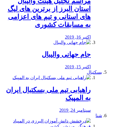
مراسم تجلیل هیئت والیبال
استان البرز از برترین های لیگ
های استانی و تیم های اعزامی
به مسابقات کشوری
اکتبر 16, 2019
جام جهانی والیبال
اکتبر 15, 2019
بسکتبال
راهیابی تیم ملی بسکتبال ایران
به المپیک
سپتامبر 24, 2019
شنا