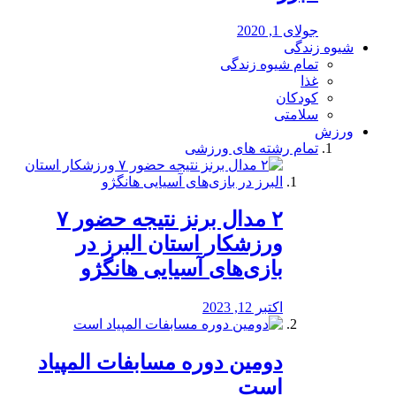
جولای 1, 2020
شیوه زندگی
تمام شیوه زندگی
غذا
کودکان
سلامتی
ورزش
تمام رشته های ورزشی
۲ مدال برنز نتیجه حضور ۷
ورزشکار استان البرز در
بازی‌های آسیایی هانگژو
اکتبر 12, 2023
دومین دوره مسابفات المپیاد
است