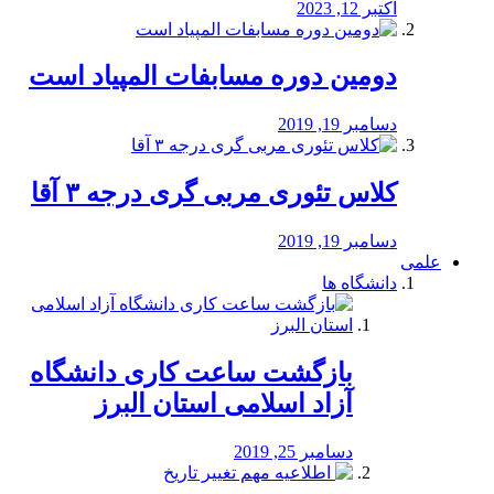
اکتبر 12, 2023
دومین دوره مسابفات المپیاد است
دسامبر 19, 2019
کلاس تئوری مربی گری درجه ۳ آقا
دسامبر 19, 2019
علمی
دانشگاه ها
بازگشت ساعت کاری دانشگاه
آزاد اسلامی استان البرز
دسامبر 25, 2019