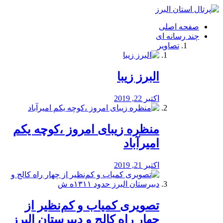
فصد
خون
صفحه اصلی
شرق
چند رسانه ای
تهران
تصاویر
خشکشویی
تصفیه
آب
البرز زیبا
طراحی
سایت
و
اکتبر 22, 2019
سئو
vip
منظره‌‌ زیبای امروز ،کوچه یکم
امیرآباد
اکتبر 21, 2019
️تصویری کمیاب و کم‌نظیر از
چهار راه كالج و دبيرستان البرز