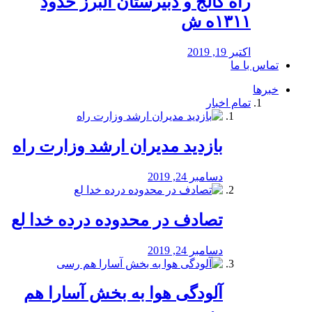
راه كالج و دبيرستان البرز حدود
۱۳۱۱ه ش
اکتبر 19, 2019
تماس با ما
خبرها
تمام اخبار
بازدید مدیران ارشد وزارت راه
دسامبر 24, 2019
تصادف در محدوده درده خدا لع
دسامبر 24, 2019
آلودگی هوا به بخش آسارا هم