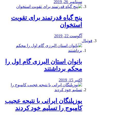
سپتامبر 26, 2019
پنج گیاه قدرتمند برای تقویت
استخوان
آگوست 22, 2019
فوتبال
بانوان استان البرزی گام اول را
محكم برداشتند
اکتبر 15, 2019
یوزپلنگان ایرانی با نتیجه عجیب
کامبوج را تسلیم خود کردند