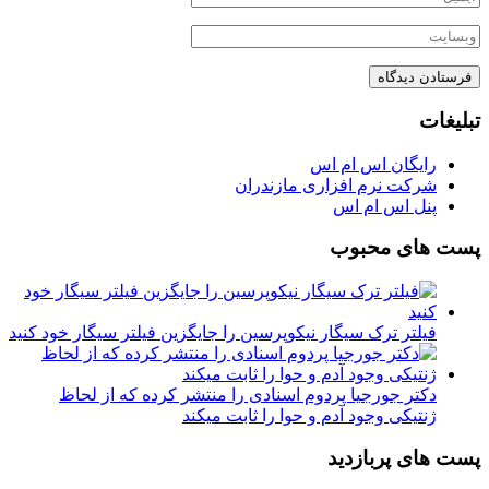
تبلیغات
رایگان اس ام اس
شرکت نرم افزاری مازندران
پنل اس ام اس
پست های محبوب
فیلتر ترک سیگار نیکوپرسین را جایگزین فیلتر سیگار خود کنید
دکتر جورجیا پردوم اسنادی را منتشر کرده که از لحاظ
ژنتیکی وجود آدم و حوا را ثابت میکند
پست های پربازدید