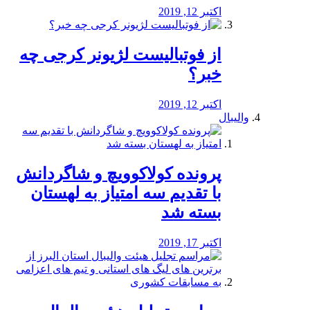
اکتبر 12, 2019
از فوتبالیست لژیونر کرجی چه
خبر؟
اکتبر 12, 2019
والیبال
پرونده کولاکوویچ و شاگردانش
با تقدیم سه امتیاز به لهستان
بسته شد
اکتبر 17, 2019