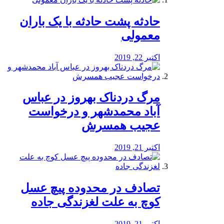
️حادثه پشت حادثه با یک باران
معمولی
اکتبر 22, 2019
مرگ دردناک بهروز در عباس
آباد محمدشهر و درخواست
عجیب همسرش
اکتبر 21, 2019
تصادف در محدوده پیچ عسل
کوچ به علت لغزندگی جاده
اکتبر 21, 2019