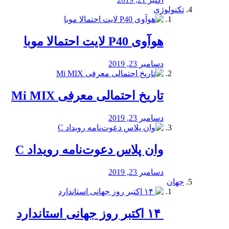
تکنولوژی
هوآوی P40 لایت احتمالا موبا
دسامبر 23, 2019
تاریخ احتمالی معرفی Mi MIX
دسامبر 23, 2019
وان پلاس دعوت‌نامه رویداد C
دسامبر 23, 2019
جهان
‏ ۱۴ اکتبر روز جهانی استاندارد