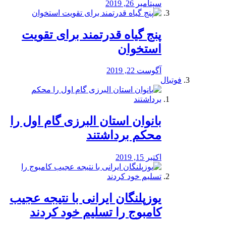
سپتامبر 26, 2019
پنج گیاه قدرتمند برای تقویت
استخوان
آگوست 22, 2019
فوتبال
بانوان استان البرزی گام اول را
محكم برداشتند
اکتبر 15, 2019
یوزپلنگان ایرانی با نتیجه عجیب
کامبوج را تسلیم خود کردند