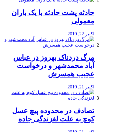
️حادثه پشت حادثه با یک باران
معمولی
اکتبر 22, 2019
مرگ دردناک بهروز در عباس
آباد محمدشهر و درخواست
عجیب همسرش
اکتبر 21, 2019
تصادف در محدوده پیچ عسل
کوچ به علت لغزندگی جاده
اکتبر 21, 2019