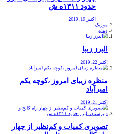
حدود ۱۳۱۱ه ش
اکتبر 19, 2019
موزیک
ویدئو
البرز زیبا
اکتبر 22, 2019
منظره‌‌ زیبای امروز ،کوچه یکم
امیرآباد
اکتبر 21, 2019
️تصویری کمیاب و کم‌نظیر از چهار