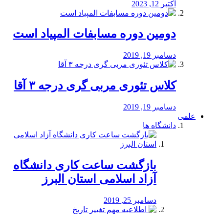
اکتبر 12, 2023
دومین دوره مسابفات المپیاد است
دسامبر 19, 2019
کلاس تئوری مربی گری درجه ۳ آقا
دسامبر 19, 2019
علمی
دانشگاه ها
بازگشت ساعت کاری دانشگاه
آزاد اسلامی استان البرز
دسامبر 25, 2019