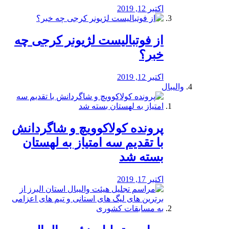
اکتبر 12, 2019
از فوتبالیست لژیونر کرجی چه
خبر؟
اکتبر 12, 2019
والیبال
پرونده کولاکوویچ و شاگردانش
با تقدیم سه امتیاز به لهستان
بسته شد
اکتبر 17, 2019