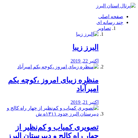
فصد
خون
صفحه اصلی
شرق
چند رسانه ای
تهران
تصاویر
خشکشویی
تصفیه
آب
البرز زیبا
طراحی
سایت
و
اکتبر 22, 2019
سئو
vip
منظره‌‌ زیبای امروز ،کوچه یکم
امیرآباد
اکتبر 21, 2019
️تصویری کمیاب و کم‌نظیر از
چهار راه كالج و دبيرستان البرز