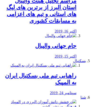
مراسم تجلیل هیئت والیبال
استان البرز از برترین های لیگ
های استانی و تیم های اعزامی
به مسابقات کشوری
اکتبر 16, 2019
جام جهانی والیبال
اکتبر 15, 2019
بسکتبال
راهیابی تیم ملی بسکتبال ایران
به المپیک
سپتامبر 24, 2019
شنا