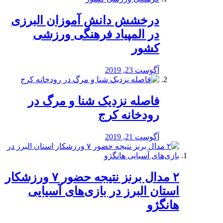
درخشش دانش آموزان البرزی
در المپیاد فرهنگی ورزشی
کشور
آگوست 23, 2019
️فاصله نزدیک شنا و مرگ در
رودخانه کرج
آگوست 21, 2019
۲ مدال برنز نتیجه حضور ۷ ورزشکار
استان البرز در بازی‌های آسیایی
هانگژو