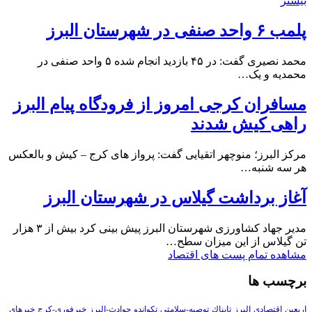
بیشتر
پلمب ۶ واحد صنفی در شهرستان البرز
محمد نصیری گفت: در ۴۵ بازدید انجام شده ۵ واحد صنفی در
محمدیه و یک…
مسافران کرجی امروز از فرودگاه پیام البرز
راهی کیش شدند
مرکز البرز؛ منوچهر اتقیایی گفت: پرواز های کرج – کیش و بالعکس
هر سه شنبه…
آغاز برداشت گیلاس در شهرستان البرز
مدیر جهاد کشاورزی شهرستان البرز پیش بینی کرد بیش از ۳ هزار
تن گیلاس از این میزان سطح…
مشاهده تمام پست های اقتصاد
برچسب ها
اربعین
اقتصادی
البرز
تابناك
توصیه-سلامتی
تکواندو
حوادث-البرز
خبرفوری-کرج
خبرهای