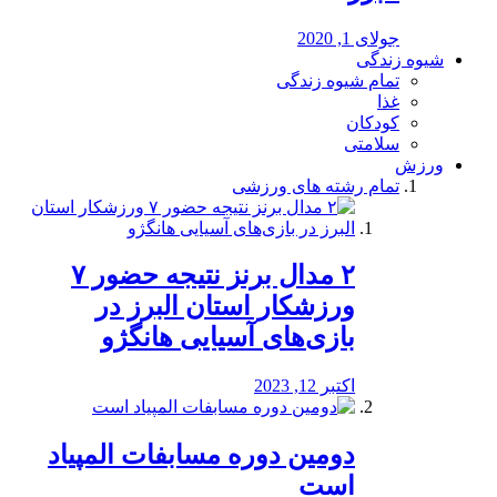
جولای 1, 2020
شیوه زندگی
تمام شیوه زندگی
غذا
کودکان
سلامتی
ورزش
تمام رشته های ورزشی
۲ مدال برنز نتیجه حضور ۷
ورزشکار استان البرز در
بازی‌های آسیایی هانگژو
اکتبر 12, 2023
دومین دوره مسابفات المپیاد
است