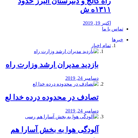
راه كالج و دبيرستان البرز حدود
۱۳۱۱ه ش
اکتبر 19, 2019
تماس با ما
خبرها
تمام اخبار
بازدید مدیران ارشد وزارت راه
دسامبر 24, 2019
تصادف در محدوده درده خدا لع
دسامبر 24, 2019
آلودگی هوا به بخش آسارا هم