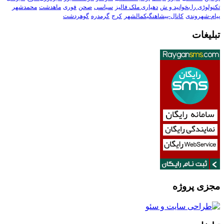
تکنولوڑی را بخوانید و ش
دهیاری ملک فالیز
سیاسی
صحن
فوری
ماهدشت
محمدشهر
پیام-شهروندی
کانال-پیشاهنگیکمالشهر
کرج
گرمدره
گوهردشت
تبلیغات
مجزی پروژه