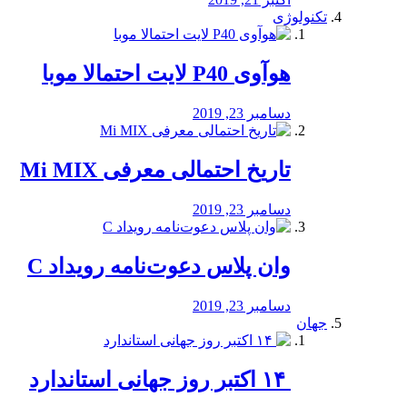
تکنولوژی
هوآوی P40 لایت احتمالا موبا
دسامبر 23, 2019
تاریخ احتمالی معرفی Mi MIX
دسامبر 23, 2019
وان پلاس دعوت‌نامه رویداد C
دسامبر 23, 2019
جهان
‏ ۱۴ اکتبر روز جهانی استاندارد