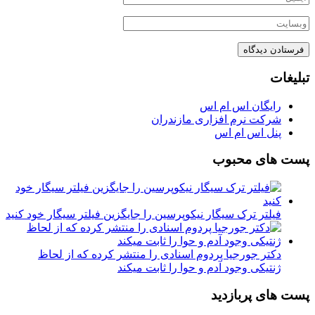
تبلیغات
رایگان اس ام اس
شرکت نرم افزاری مازندران
پنل اس ام اس
پست های محبوب
فیلتر ترک سیگار نیکوپرسین را جایگزین فیلتر سیگار خود کنید
دکتر جورجیا پردوم اسنادی را منتشر کرده که از لحاظ
ژنتیکی وجود آدم و حوا را ثابت میکند
پست های پربازدید