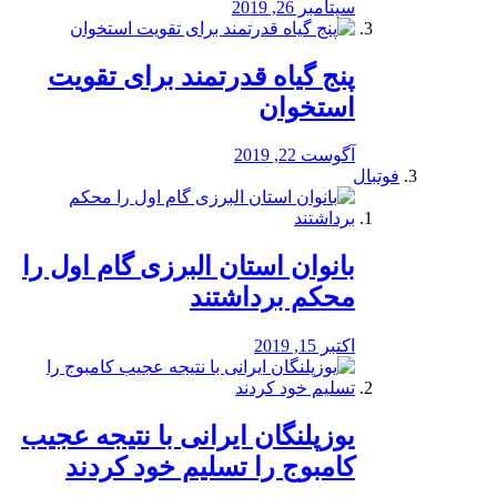
سپتامبر 26, 2019
پنج گیاه قدرتمند برای تقویت
استخوان
آگوست 22, 2019
فوتبال
بانوان استان البرزی گام اول را
محكم برداشتند
اکتبر 15, 2019
یوزپلنگان ایرانی با نتیجه عجیب
کامبوج را تسلیم خود کردند