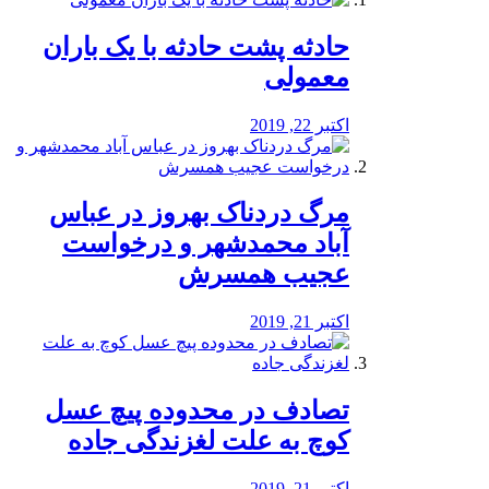
️حادثه پشت حادثه با یک باران
معمولی
اکتبر 22, 2019
مرگ دردناک بهروز در عباس
آباد محمدشهر و درخواست
عجیب همسرش
اکتبر 21, 2019
تصادف در محدوده پیچ عسل
کوچ به علت لغزندگی جاده
اکتبر 21, 2019