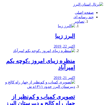
فصد
خون
صفحه اصلی
شرق
چند رسانه ای
تهران
تصاویر
خشکشویی
تصفیه
آب
البرز زیبا
طراحی
سایت
و
اکتبر 22, 2019
سئو
vip
منظره‌‌ زیبای امروز ،کوچه یکم
امیرآباد
اکتبر 21, 2019
️تصویری کمیاب و کم‌نظیر از
چهار راه كالج و دبيرستان البرز