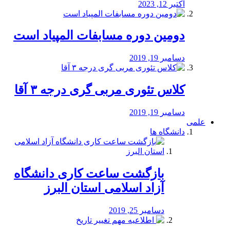
اکتبر 12, 2023
دومین دوره مسابفات المپیاد است
دسامبر 19, 2019
کلاس تئوری مربی گری درجه ۳ آقا
دسامبر 19, 2019
علمی
دانشگاه ها
بازگشت ساعت کاری دانشگاه
آزاد اسلامی استان البرز
دسامبر 25, 2019