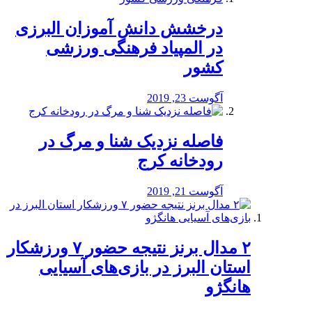
درخشش دانش آموزان البرزی
در المپیاد فرهنگی ورزشی
کشور
آگوست 23, 2019
️فاصله نزدیک شنا و مرگ در
رودخانه کرج
آگوست 21, 2019
۲ مدال برنز نتیجه حضور ۷ ورزشکار
استان البرز در بازی‌های آسیایی
هانگژو