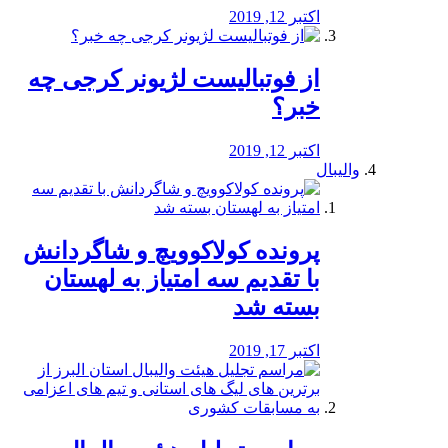
اکتبر 12, 2019
از فوتبالیست لژیونر کرجی چه
خبر؟
اکتبر 12, 2019
والیبال
پرونده کولاکوویچ و شاگردانش
با تقدیم سه امتیاز به لهستان
بسته شد
اکتبر 17, 2019