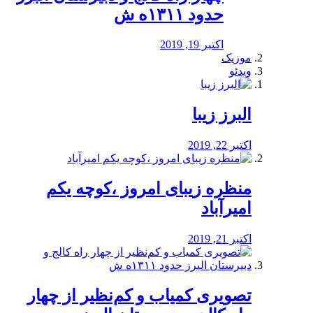
حدود ۱۳۱۱ه ش
اکتبر 19, 2019
موزیک
ویدئو
البرز زیبا
اکتبر 22, 2019
منظره‌‌ زیبای امروز ،کوچه یکم
امیرآباد
اکتبر 21, 2019
️تصویری کمیاب و کم‌نظیر از چهار