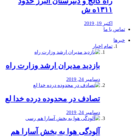
راه كالج و دبيرستان البرز حدود
۱۳۱۱ه ش
اکتبر 19, 2019
تماس با ما
خبرها
تمام اخبار
بازدید مدیران ارشد وزارت راه
دسامبر 24, 2019
تصادف در محدوده درده خدا لع
دسامبر 24, 2019
آلودگی هوا به بخش آسارا هم