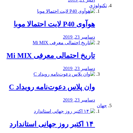
تکنولوژی
هوآوی P40 لایت احتمالا موبا
دسامبر 23, 2019
تاریخ احتمالی معرفی Mi MIX
دسامبر 23, 2019
وان پلاس دعوت‌نامه رویداد C
دسامبر 23, 2019
جهان
‏ ۱۴ اکتبر روز جهانی استاندارد