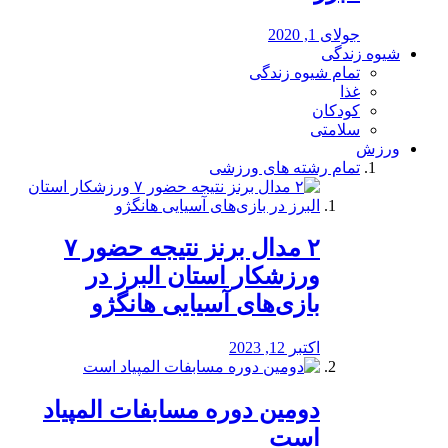
جولای 1, 2020
شیوه زندگی
تمام شیوه زندگی
غذا
کودکان
سلامتی
ورزش
تمام رشته های ورزشی
۲ مدال برنز نتیجه حضور ۷
ورزشکار استان البرز در
بازی‌های آسیایی هانگژو
اکتبر 12, 2023
دومین دوره مسابفات المپیاد
است