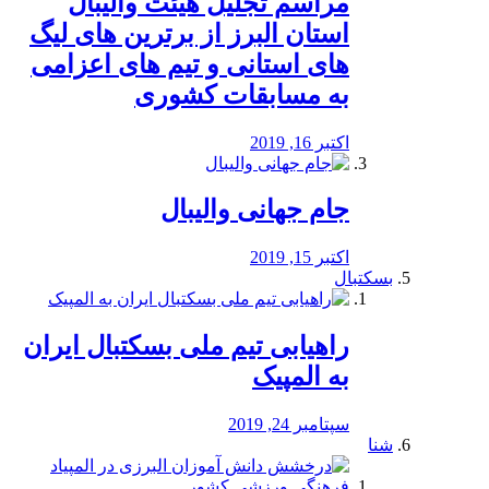
مراسم تجلیل هیئت والیبال
استان البرز از برترین های لیگ
های استانی و تیم های اعزامی
به مسابقات کشوری
اکتبر 16, 2019
جام جهانی والیبال
اکتبر 15, 2019
بسکتبال
راهیابی تیم ملی بسکتبال ایران
به المپیک
سپتامبر 24, 2019
شنا