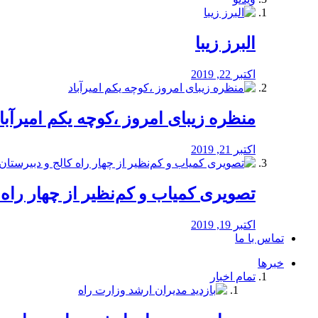
البرز زیبا
اکتبر 22, 2019
منظره‌‌ زیبای امروز ،کوچه یکم امیرآبا
اکتبر 21, 2019
️تصویری کمیاب و کم‌نظیر از چهار راه كالج
اکتبر 19, 2019
تماس با ما
خبرها
تمام اخبار