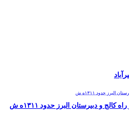
رآباد
كالج و دبيرستان البرز حدود ۱۳۱۱ه ش