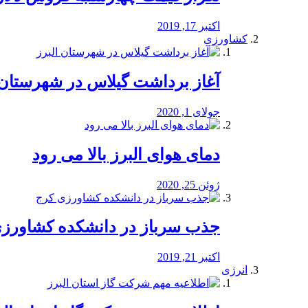
اکتبر 17, 2019
کشاورزی
آغاز برداشت گیلاس در شهرستان 
جولای 1, 2020
دمای هوای البرز بالا می رود
ژوئن 25, 2020
جذب سرباز در دانشکده کشاورز
اکتبر 21, 2019
انرژی