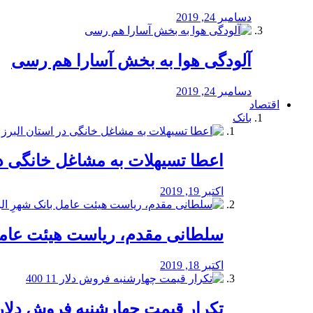
دسامبر 24, 2019
آلودگی هوا به بخش آسارا هم رسی
دسامبر 24, 2019
اقتصاد
بانک
️اعطا تسیهلات به مشاغل خانگی در
اکتبر 19, 2019
سلطانی مقدم، ریاست هیئت عامل 
اکتبر 18, 2019
تکرار قیمت چهارشنبه فروش دلار 11 00