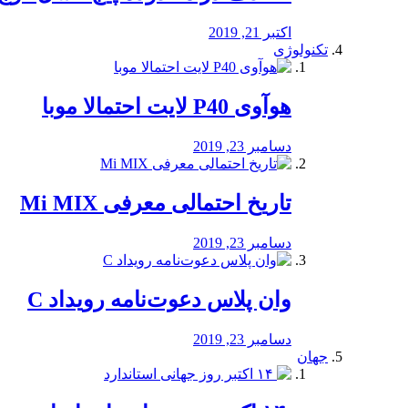
اکتبر 21, 2019
تکنولوژی
هوآوی P40 لایت احتمالا موبا
دسامبر 23, 2019
تاریخ احتمالی معرفی Mi MIX
دسامبر 23, 2019
وان پلاس دعوت‌نامه رویداد C
دسامبر 23, 2019
جهان