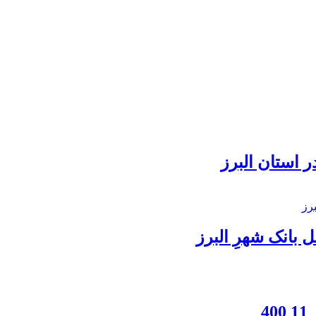
 استان البرز
بانک شهرِ البرز
4