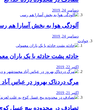
دسامبر 24, 2019
آلودگی هوا به بخش آسارا هم ر
دسامبر 24, 2019
حوادث
️حادثه پشت حادثه با یک باران مع
اکتبر 22, 2019
مرگ دردناک بهروز در عباس آب
اکتبر 21, 2019
تصادف در محدوده پیچ عسل کوچ 