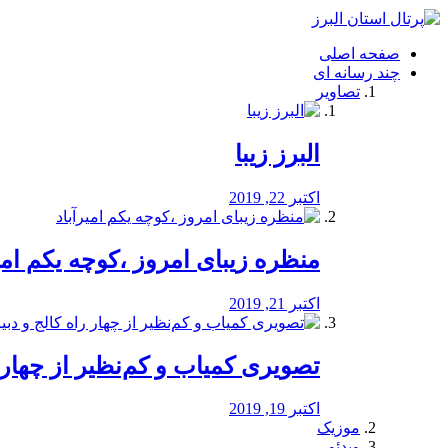
فصد
خون
صفحه اصلی
شرق
چند رسانه ای
تهران
تصاویر
خشکشویی
تصفیه
آب
البرز زیبا
طراحی
سایت
و
اکتبر 22, 2019
سئو
vip
منظره‌‌ زیبای امروز ،کوچه یکم امی
اکتبر 21, 2019
️تصویری کمیاب و کم‌نظیر از چهار راه 
اکتبر 19, 2019
موزیک
ویدئو