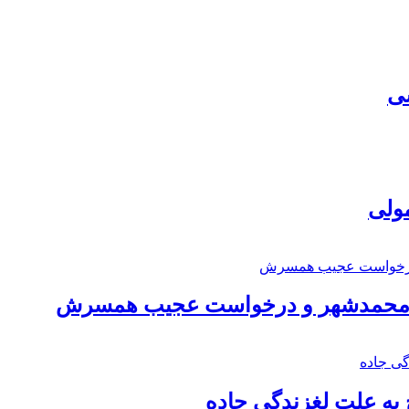
سی
مولی
اد محمدشهر و درخواست عجیب همسرش
به علت لغزندگی جاده