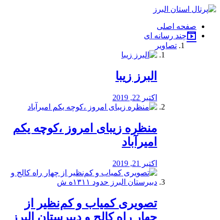
فصد
خون
صفحه اصلی
شرق
چند رسانه ای
تهران
تصاویر
خشکشویی
تصفیه
آب
البرز زیبا
طراحی
سایت
و
اکتبر 22, 2019
سئو
vip
منظره‌‌ زیبای امروز ،کوچه یکم
امیرآباد
اکتبر 21, 2019
️تصویری کمیاب و کم‌نظیر از
چهار راه كالج و دبيرستان البرز