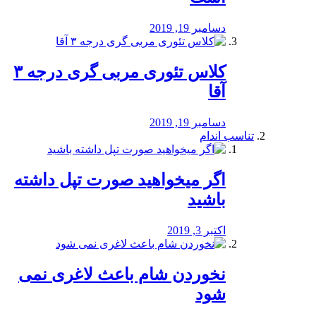
دسامبر 19, 2019
کلاس تئوری مربی گری درجه ۳
آقا
دسامبر 19, 2019
تناسب اندام
اگر میخواهید صورت تپل داشته
باشید
اکتبر 3, 2019
نخوردن شام باعث لاغری نمی
‌شود