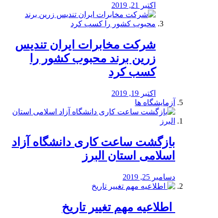
اکتبر 21, 2019
شرکت مخابرات ایران تندیس
زرین برند محبوب کشور را
کسب کرد
اکتبر 19, 2019
آزمایشگاه ها
بازگشت ساعت کاری دانشگاه آزاد
اسلامی استان البرز
دسامبر 25, 2019
️ اطلاعیه مهم تغییر تاریخ