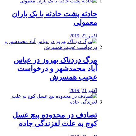
️حادثه پشت حادثه با یک باران
معمولی
اکتبر 22, 2019
مرگ دردناک بهروز در عباس
آباد محمدشهر و درخواست
عجیب همسرش
اکتبر 21, 2019
تصادف در محدوده پیچ عسل
کوچ به علت لغزندگی جاده