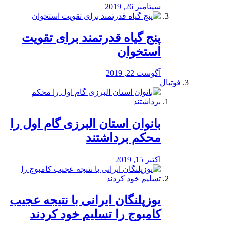
سپتامبر 26, 2019
پنج گیاه قدرتمند برای تقویت
استخوان
آگوست 22, 2019
فوتبال
بانوان استان البرزی گام اول را
محكم برداشتند
اکتبر 15, 2019
یوزپلنگان ایرانی با نتیجه عجیب
کامبوج را تسلیم خود کردند