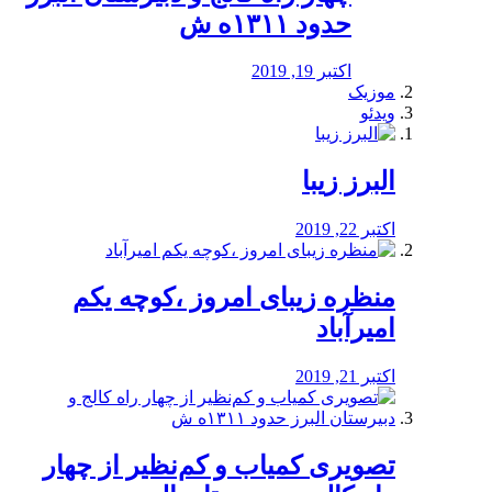
حدود ۱۳۱۱ه ش
اکتبر 19, 2019
موزیک
ویدئو
البرز زیبا
اکتبر 22, 2019
منظره‌‌ زیبای امروز ،کوچه یکم
امیرآباد
اکتبر 21, 2019
️تصویری کمیاب و کم‌نظیر از چهار