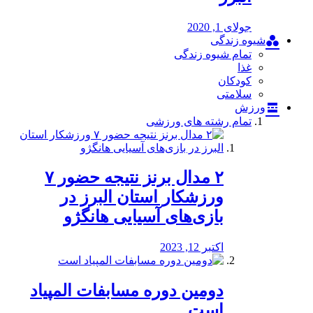
جولای 1, 2020
شیوه زندگی
تمام شیوه زندگی
غذا
کودکان
سلامتی
ورزش
تمام رشته های ورزشی
۲ مدال برنز نتیجه حضور ۷
ورزشکار استان البرز در
بازی‌های آسیایی هانگژو
اکتبر 12, 2023
دومین دوره مسابفات المپیاد
است