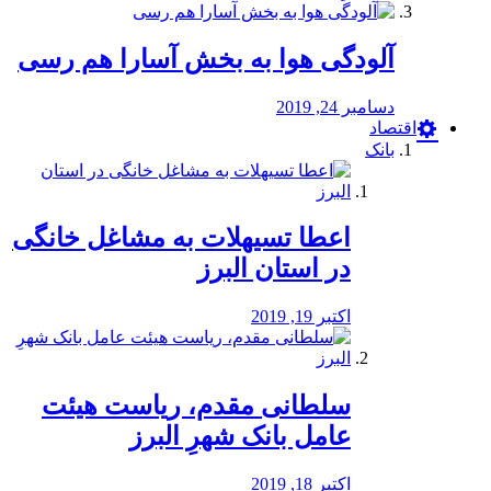
آلودگی هوا به بخش آسارا هم رسی
دسامبر 24, 2019
اقتصاد
بانک
️اعطا تسیهلات به مشاغل خانگی
در استان البرز
اکتبر 19, 2019
سلطانی مقدم، ریاست هیئت
عامل بانک شهرِ البرز
اکتبر 18, 2019