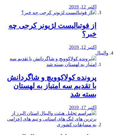
اکتبر 12, 2019
از فوتبالیست لژیونر کرجی چه
خبر؟
اکتبر 12, 2019
والیبال
پرونده کولاکوویچ و شاگردانش
با تقدیم سه امتیاز به لهستان
بسته شد
اکتبر 17, 2019