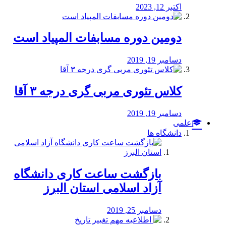
اکتبر 12, 2023
دومین دوره مسابفات المپیاد است
دسامبر 19, 2019
کلاس تئوری مربی گری درجه ۳ آقا
دسامبر 19, 2019
علمی
دانشگاه ها
بازگشت ساعت کاری دانشگاه
آزاد اسلامی استان البرز
دسامبر 25, 2019