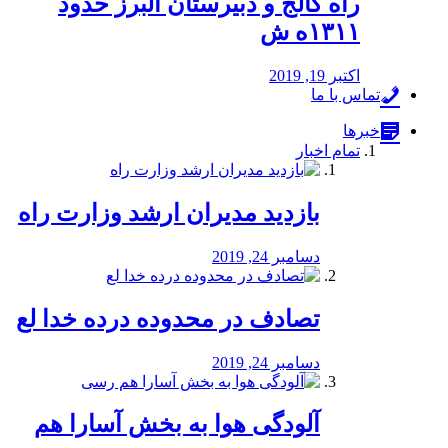
راه كالج و دبيرستان البرز حدود
۱۳۱۱ه ش
اکتبر 19, 2019
تماس با ما
خبرها
تمام اخبار
بازدید مدیران ارشد وزارت راه
دسامبر 24, 2019
تصادف در محدوده درده خدا لع
دسامبر 24, 2019
آلودگی هوا به بخش آسارا هم