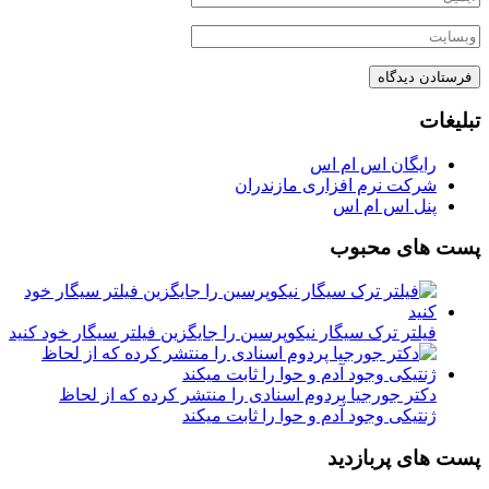
تبلیغات
رایگان اس ام اس
شرکت نرم افزاری مازندران
پنل اس ام اس
پست های محبوب
فیلتر ترک سیگار نیکوپرسین را جایگزین فیلتر سیگار خود کنید
دکتر جورجیا پردوم اسنادی را منتشر کرده که از لحاظ
ژنتیکی وجود آدم و حوا را ثابت میکند
پست های پربازدید