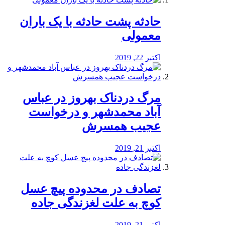
️حادثه پشت حادثه با یک باران
معمولی
اکتبر 22, 2019
مرگ دردناک بهروز در عباس
آباد محمدشهر و درخواست
عجیب همسرش
اکتبر 21, 2019
تصادف در محدوده پیچ عسل
کوچ به علت لغزندگی جاده
اکتبر 21, 2019