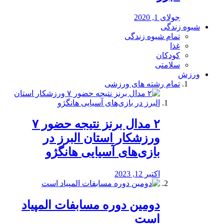
جولای 1, 2020
شیوه زندگی
تمام شیوه زندگی
غذا
کودکان
سلامتی
ورزش
تمام رشته های ورزشی
۲ مدال برنز نتیجه حضور ۷
ورزشکار استان البرز در
بازی‌های آسیایی هانگژو
اکتبر 12, 2023
دومین دوره مسابفات المپیاد
است