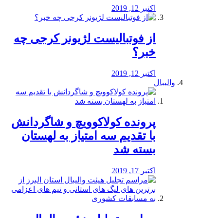
اکتبر 12, 2019
از فوتبالیست لژیونر کرجی چه
خبر؟
اکتبر 12, 2019
والیبال
پرونده کولاکوویچ و شاگردانش
با تقدیم سه امتیاز به لهستان
بسته شد
اکتبر 17, 2019