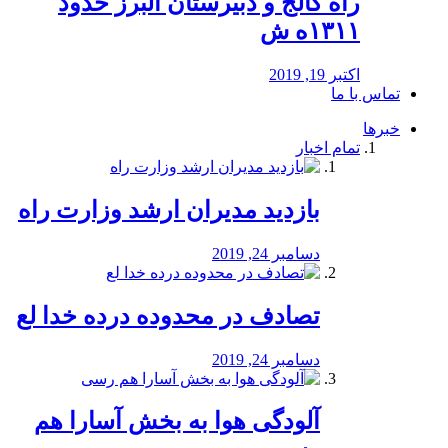
راه كالج و دبيرستان البرز حدود
۱۳۱۱ه ش
اکتبر 19, 2019
تماس با ما
خبرها
تمام اخبار
بازدید مدیران ارشد وزارت راه
دسامبر 24, 2019
تصادف در محدوده درده خدا لع
دسامبر 24, 2019
آلودگی هوا به بخش آسارا هم