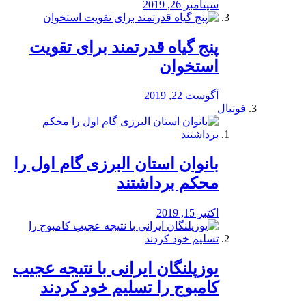
سپتامبر 26, 2019
پنج گیاه قدرتمند برای تقویت
استخوان
آگوست 22, 2019
فوتبال
بانوان استان البرزی گام اول را
محكم برداشتند
اکتبر 15, 2019
یوزپلنگان ایرانی با نتیجه عجیب
کامبوج را تسلیم خود کردند