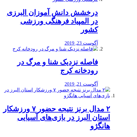
درخشش دانش آموزان البرزی
در المپیاد فرهنگی ورزشی
کشور
آگوست 23, 2019
️فاصله نزدیک شنا و مرگ در
رودخانه کرج
آگوست 21, 2019
۲ مدال برنز نتیجه حضور ۷ ورزشکار
استان البرز در بازی‌های آسیایی
هانگژو