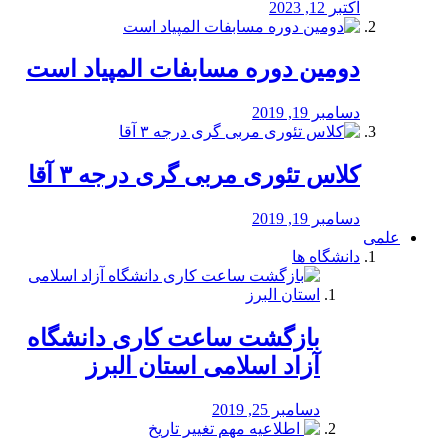
اکتبر 12, 2023
دومین دوره مسابفات المپیاد است
دسامبر 19, 2019
کلاس تئوری مربی گری درجه ۳ آقا
دسامبر 19, 2019
علمی
دانشگاه ها
بازگشت ساعت کاری دانشگاه
آزاد اسلامی استان البرز
دسامبر 25, 2019