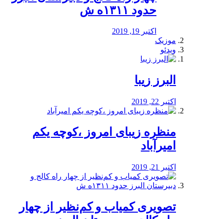
حدود ۱۳۱۱ه ش
اکتبر 19, 2019
موزیک
ویدئو
البرز زیبا
اکتبر 22, 2019
منظره‌‌ زیبای امروز ،کوچه یکم
امیرآباد
اکتبر 21, 2019
️تصویری کمیاب و کم‌نظیر از چهار