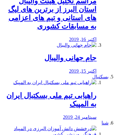
مراسم تجلیل هیئت والیبال
استان البرز از برترین های لیگ
های استانی و تیم های اعزامی
به مسابقات کشوری
اکتبر 16, 2019
جام جهانی والیبال
اکتبر 15, 2019
بسکتبال
راهیابی تیم ملی بسکتبال ایران
به المپیک
سپتامبر 24, 2019
شنا