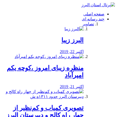
فصد
خون
صفحه اصلی
شرق
چند رسانه ای
تهران
تصاویر
خشکشویی
تصفیه
آب
البرز زیبا
طراحی
سایت
و
اکتبر 22, 2019
سئو
vip
منظره‌‌ زیبای امروز ،کوچه یکم
امیرآباد
اکتبر 21, 2019
️تصویری کمیاب و کم‌نظیر از
چهار راه كالج و دبيرستان البرز