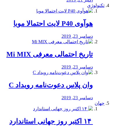
تکنولوژی
هوآوی P40 لایت احتمالا موبا
دسامبر 23, 2019
تاریخ احتمالی معرفی Mi MIX
دسامبر 23, 2019
وان پلاس دعوت‌نامه رویداد C
دسامبر 23, 2019
جهان
‏ ۱۴ اکتبر روز جهانی استاندارد