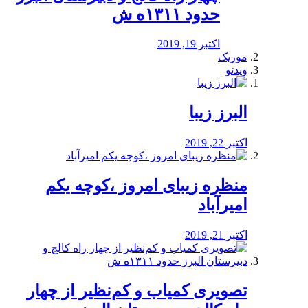
حدود ۱۳۱۱ه ش
اکتبر 19, 2019
موزیک
ویدئو
البرز زیبا
اکتبر 22, 2019
منظره‌‌ زیبای امروز ،کوچه یکم
امیرآباد
اکتبر 21, 2019
️تصویری کمیاب و کم‌نظیر از چهار