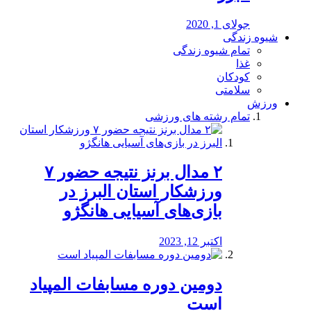
جولای 1, 2020
شیوه زندگی
تمام شیوه زندگی
غذا
کودکان
سلامتی
ورزش
تمام رشته های ورزشی
۲ مدال برنز نتیجه حضور ۷
ورزشکار استان البرز در
بازی‌های آسیایی هانگژو
اکتبر 12, 2023
دومین دوره مسابفات المپیاد
است