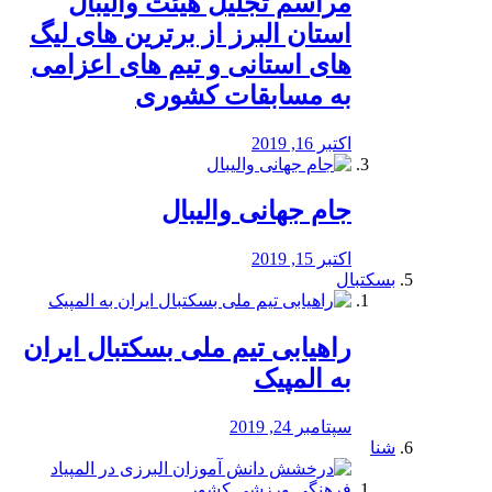
مراسم تجلیل هیئت والیبال
استان البرز از برترین های لیگ
های استانی و تیم های اعزامی
به مسابقات کشوری
اکتبر 16, 2019
جام جهانی والیبال
اکتبر 15, 2019
بسکتبال
راهیابی تیم ملی بسکتبال ایران
به المپیک
سپتامبر 24, 2019
شنا