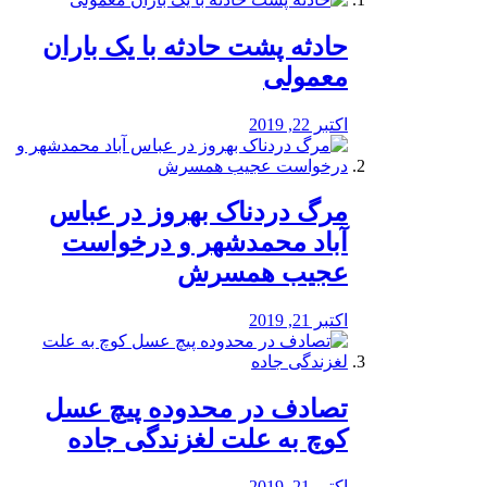
️حادثه پشت حادثه با یک باران
معمولی
اکتبر 22, 2019
مرگ دردناک بهروز در عباس
آباد محمدشهر و درخواست
عجیب همسرش
اکتبر 21, 2019
تصادف در محدوده پیچ عسل
کوچ به علت لغزندگی جاده
اکتبر 21, 2019