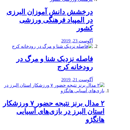
درخشش دانش آموزان البرزی
در المپیاد فرهنگی ورزشی
کشور
آگوست 23, 2019
️فاصله نزدیک شنا و مرگ در
رودخانه کرج
آگوست 21, 2019
۲ مدال برنز نتیجه حضور ۷ ورزشکار
استان البرز در بازی‌های آسیایی
هانگژو