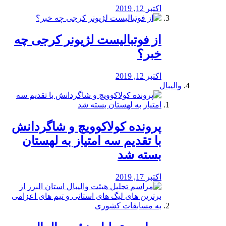
اکتبر 12, 2019
از فوتبالیست لژیونر کرجی چه
خبر؟
اکتبر 12, 2019
والیبال
پرونده کولاکوویچ و شاگردانش
با تقدیم سه امتیاز به لهستان
بسته شد
اکتبر 17, 2019