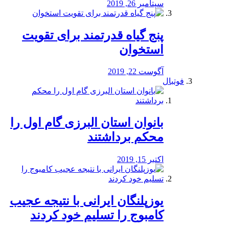
سپتامبر 26, 2019
پنج گیاه قدرتمند برای تقویت
استخوان
آگوست 22, 2019
فوتبال
بانوان استان البرزی گام اول را
محكم برداشتند
اکتبر 15, 2019
یوزپلنگان ایرانی با نتیجه عجیب
کامبوج را تسلیم خود کردند