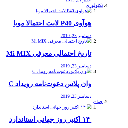
تکنولوژی
هوآوی P40 لایت احتمالا موبا
دسامبر 23, 2019
تاریخ احتمالی معرفی Mi MIX
دسامبر 23, 2019
وان پلاس دعوت‌نامه رویداد C
دسامبر 23, 2019
جهان
‏ ۱۴ اکتبر روز جهانی استاندارد