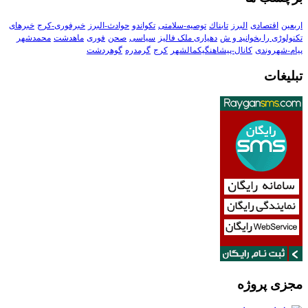
اربعین
اقتصادی
البرز
تابناك
توصیه-سلامتی
تکواندو
حوادث-البرز
خبرفوری-کرج
خبرهای
تکنولوڑی را بخوانید و ش
دهیاری ملک فالیز
سیاسی
صحن
فوری
ماهدشت
محمدشهر
پیام-شهروندی
کانال-پیشاهنگیکمالشهر
کرج
گرمدره
گوهردشت
تبلیغات
مجزی پروژه