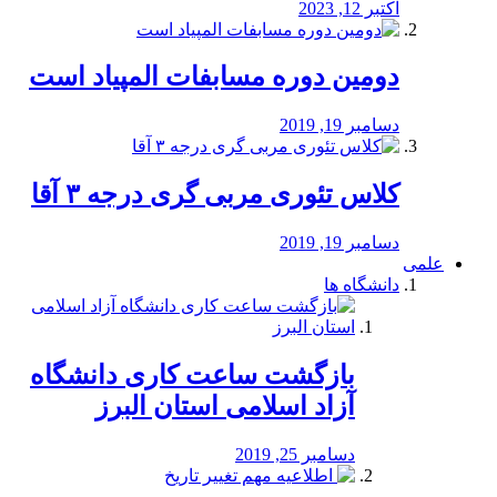
اکتبر 12, 2023
دومین دوره مسابفات المپیاد است
دسامبر 19, 2019
کلاس تئوری مربی گری درجه ۳ آقا
دسامبر 19, 2019
علمی
دانشگاه ها
بازگشت ساعت کاری دانشگاه
آزاد اسلامی استان البرز
دسامبر 25, 2019