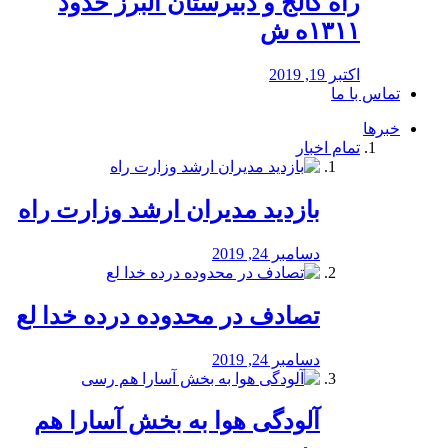
راه كالج و دبيرستان البرز حدود
۱۳۱۱ه ش
اکتبر 19, 2019
تماس با ما
خبرها
تمام اخبار
بازدید مدیران ارشد وزارت راه
دسامبر 24, 2019
تصادف در محدوده درده خدا لع
دسامبر 24, 2019
آلودگی هوا به بخش آسارا هم