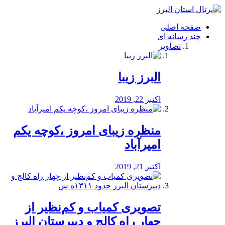
فصد
خون
صفحه اصلی
شرق
چند رسانه ای
تهران
تصاویر
خشکشویی
تصفیه
آب
البرز زیبا
طراحی
سایت
و
اکتبر 22, 2019
سئو
vip
منظره‌‌ زیبای امروز ،کوچه یکم
امیرآباد
اکتبر 21, 2019
️تصویری کمیاب و کم‌نظیر از
چهار راه كالج و دبيرستان البرز