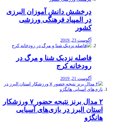
درخشش دانش آموزان البرزی
در المپیاد فرهنگی ورزشی
کشور
آگوست 23, 2019
️فاصله نزدیک شنا و مرگ در
رودخانه کرج
آگوست 21, 2019
۲ مدال برنز نتیجه حضور ۷ ورزشکار
استان البرز در بازی‌های آسیایی
هانگژو