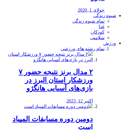
جولای 1, 2020
شیوه زندگی
تمام شیوه زندگی
غذا
کودکان
سلامتی
ورزش
تمام رشته های ورزشی
۲ مدال برنز نتیجه حضور ۷
ورزشکار استان البرز در
بازی‌های آسیایی هانگژو
اکتبر 12, 2023
دومین دوره مسابفات المپیاد
است