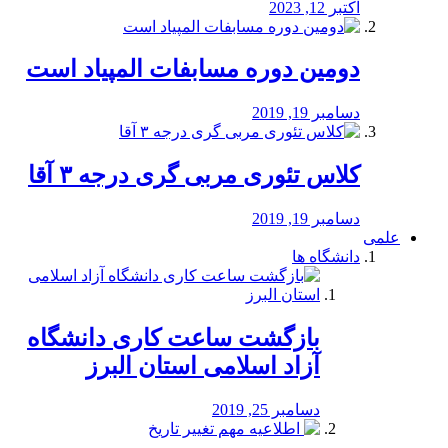
اکتبر 12, 2023
دومین دوره مسابفات المپیاد است
دسامبر 19, 2019
کلاس تئوری مربی گری درجه ۳ آقا
دسامبر 19, 2019
علمی
دانشگاه ها
بازگشت ساعت کاری دانشگاه
آزاد اسلامی استان البرز
دسامبر 25, 2019