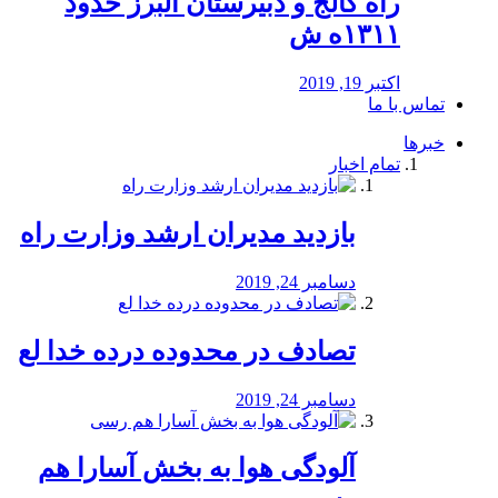
راه كالج و دبيرستان البرز حدود
۱۳۱۱ه ش
اکتبر 19, 2019
تماس با ما
خبرها
تمام اخبار
بازدید مدیران ارشد وزارت راه
دسامبر 24, 2019
تصادف در محدوده درده خدا لع
دسامبر 24, 2019
آلودگی هوا به بخش آسارا هم