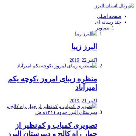
فصد
خون
صفحه اصلی
شرق
چند رسانه ای
تهران
تصاویر
خشکشویی
تصفیه
آب
البرز زیبا
طراحی
سایت
و
اکتبر 22, 2019
سئو
vip
منظره‌‌ زیبای امروز ،کوچه یکم
امیرآباد
اکتبر 21, 2019
️تصویری کمیاب و کم‌نظیر از
چهار راه كالج و دبيرستان البرز