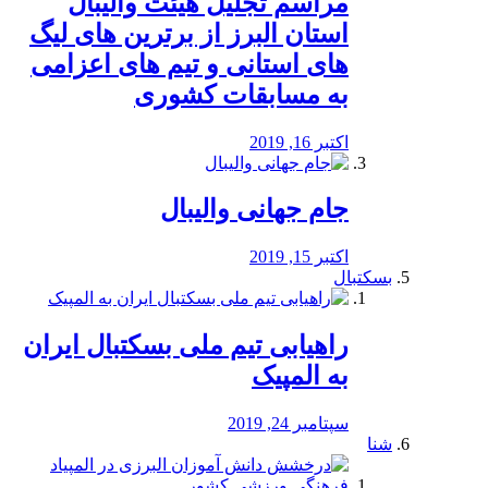
مراسم تجلیل هیئت والیبال
استان البرز از برترین های لیگ
های استانی و تیم های اعزامی
به مسابقات کشوری
اکتبر 16, 2019
جام جهانی والیبال
اکتبر 15, 2019
بسکتبال
راهیابی تیم ملی بسکتبال ایران
به المپیک
سپتامبر 24, 2019
شنا