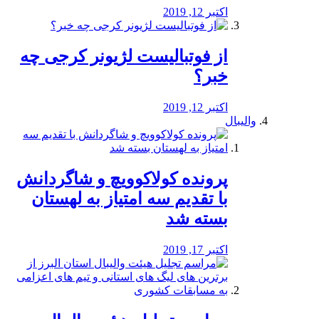
اکتبر 12, 2019
از فوتبالیست لژیونر کرجی چه
خبر؟
اکتبر 12, 2019
والیبال
پرونده کولاکوویچ و شاگردانش
با تقدیم سه امتیاز به لهستان
بسته شد
اکتبر 17, 2019