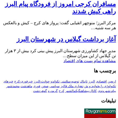
مسافران کرجی امروز از فرودگاه پیام البرز
راهی کیش شدند
مرکز البرز؛ منوچهر اتقیایی گفت: پرواز های کرج – کیش و بالعکس
هر سه شنبه…
آغاز برداشت گیلاس در شهرستان البرز
مدیر جهاد کشاورزی شهرستان البرز پیش بینی کرد بیش از ۳ هزار
تن گیلاس از این میزان سطح…
مشاهده تمام پست های اقتصاد
برچسب ها
اربعین
اقتصادی
البرز
تابناك
توصیه-سلامتی
تکواندو
حوادث-البرز
خبرفوری-کرج
خبرهای
تکنولوڑی را بخوانید و ش
دهیاری ملک فالیز
سیاسی
صحن
فوری
ماهدشت
محمدشهر
پیام-شهروندی
کانال-پیشاهنگیکمالشهر
کرج
گرمدره
گوهردشت
تبلیغات