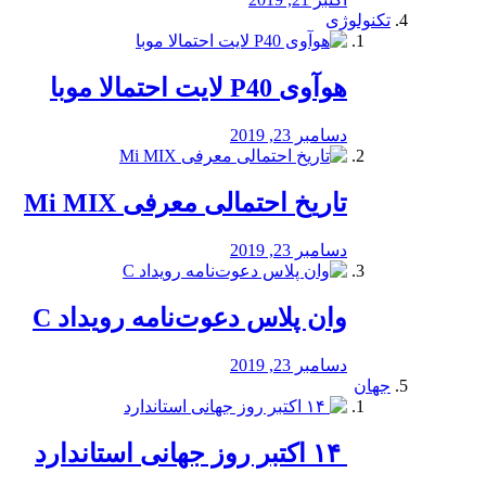
تکنولوژی
هوآوی P40 لایت احتمالا موبا
دسامبر 23, 2019
تاریخ احتمالی معرفی Mi MIX
دسامبر 23, 2019
وان پلاس دعوت‌نامه رویداد C
دسامبر 23, 2019
جهان
‏ ۱۴ اکتبر روز جهانی استاندارد