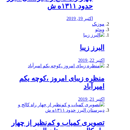
حدود ۱۳۱۱ه ش
اکتبر 19, 2019
موزیک
ویدئو
البرز زیبا
اکتبر 22, 2019
منظره‌‌ زیبای امروز ،کوچه یکم
امیرآباد
اکتبر 21, 2019
️تصویری کمیاب و کم‌نظیر از چهار