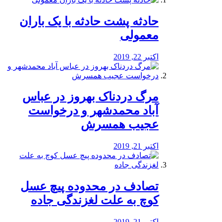
️حادثه پشت حادثه با یک باران
معمولی
اکتبر 22, 2019
مرگ دردناک بهروز در عباس
آباد محمدشهر و درخواست
عجیب همسرش
اکتبر 21, 2019
تصادف در محدوده پیچ عسل
کوچ به علت لغزندگی جاده
اکتبر 21, 2019