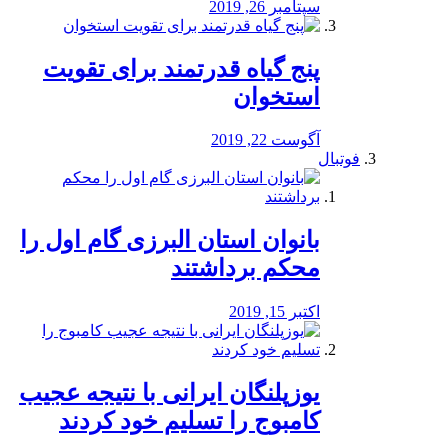
سپتامبر 26, 2019
پنج گیاه قدرتمند برای تقویت
استخوان
آگوست 22, 2019
فوتبال
بانوان استان البرزی گام اول را
محكم برداشتند
اکتبر 15, 2019
یوزپلنگان ایرانی با نتیجه عجیب
کامبوج را تسلیم خود کردند