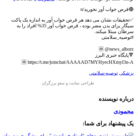
🔴قرص خواب آور نخورید/n
✅تحقیقات نشان می دهد هر قرص خواب آور به اندازه یک پاکت
سیگار برای بدن مضر بوده ، ️قرص خواب آور 35% افراد را به
سرطان مبتلا میکند.
#توصیه_سلامتی
🆔 @news_alborz
🔻پایگاه خبری البرز
🆔 https://t.me/joinchat/AAAAAD7MYHyecHXmyI3n-A
پزشکی
توصیه-سلامتی
درباره نویسنده
محمودی
یک پیشنهاد برای شما: