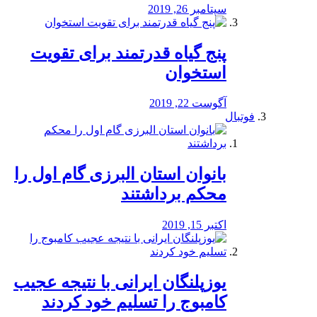
سپتامبر 26, 2019
پنج گیاه قدرتمند برای تقویت
استخوان
آگوست 22, 2019
فوتبال
بانوان استان البرزی گام اول را
محكم برداشتند
اکتبر 15, 2019
یوزپلنگان ایرانی با نتیجه عجیب
کامبوج را تسلیم خود کردند