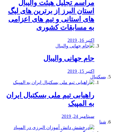
مراسم تجلیل هیئت والیبال
استان البرز از برترین های لیگ
های استانی و تیم های اعزامی
به مسابقات کشوری
اکتبر 16, 2019
جام جهانی والیبال
اکتبر 15, 2019
بسکتبال
راهیابی تیم ملی بسکتبال ایران
به المپیک
سپتامبر 24, 2019
شنا