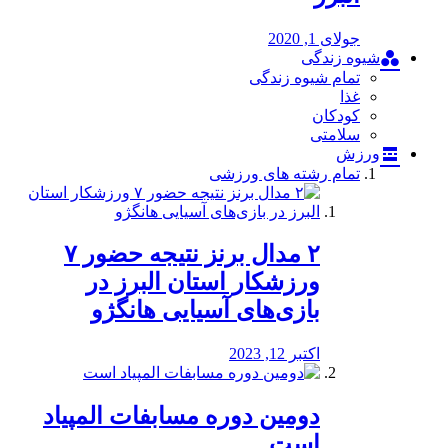
جولای 1, 2020
شیوه زندگی
تمام شیوه زندگی
غذا
کودکان
سلامتی
ورزش
تمام رشته های ورزشی
۲ مدال برنز نتیجه حضور ۷
ورزشکار استان البرز در
بازی‌های آسیایی هانگژو
اکتبر 12, 2023
دومین دوره مسابفات المپیاد
است