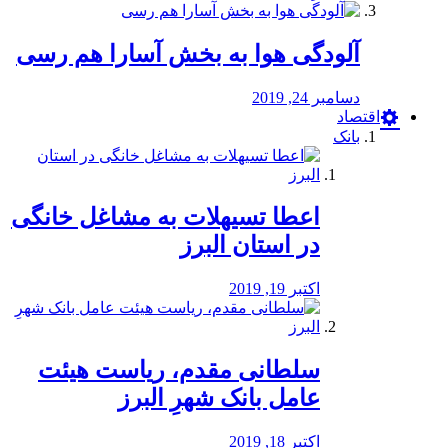
آلودگی هوا به بخش آسارا هم رسی
دسامبر 24, 2019
اقتصاد
بانک
️اعطا تسیهلات به مشاغل خانگی
در استان البرز
اکتبر 19, 2019
سلطانی مقدم، ریاست هیئت
عامل بانک شهرِ البرز
اکتبر 18, 2019