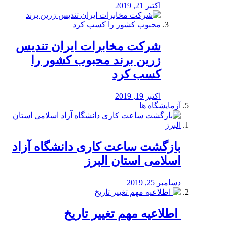
اکتبر 21, 2019
شرکت مخابرات ایران تندیس
زرین برند محبوب کشور را
کسب کرد
اکتبر 19, 2019
آزمایشگاه ها
بازگشت ساعت کاری دانشگاه آزاد
اسلامی استان البرز
دسامبر 25, 2019
️ اطلاعیه مهم تغییر تاریخ