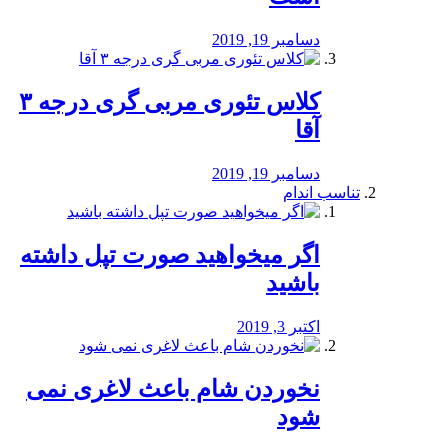
دسامبر 19, 2019
کلاس تئوری مربی گری درجه ۳
آقا
دسامبر 19, 2019
تناسب اندام
اگر میخواهید صورت تپل داشته
باشید
اکتبر 3, 2019
نخوردن شام باعث لاغری نمی
‌شود