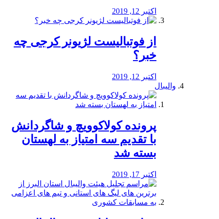
اکتبر 12, 2019
از فوتبالیست لژیونر کرجی چه
خبر؟
اکتبر 12, 2019
والیبال
پرونده کولاکوویچ و شاگردانش
با تقدیم سه امتیاز به لهستان
بسته شد
اکتبر 17, 2019