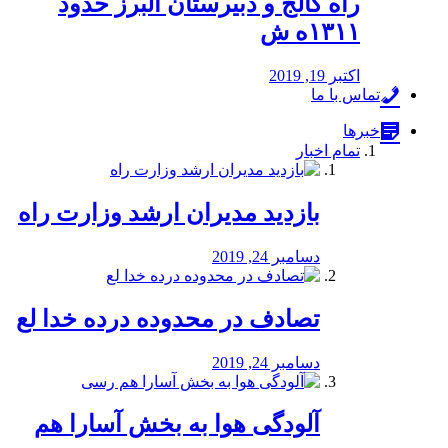
راه كالج و دبيرستان البرز حدود
۱۳۱۱ه ش
اکتبر 19, 2019
تماس با ما
خبرها
تمام اخبار
بازدید مدیران ارشد وزارت راه
دسامبر 24, 2019
تصادف در محدوده درده خدا لع
دسامبر 24, 2019
آلودگی هوا به بخش آسارا هم