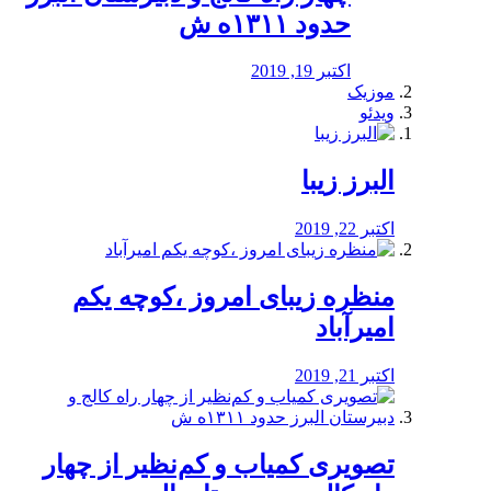
حدود ۱۳۱۱ه ش
اکتبر 19, 2019
موزیک
ویدئو
البرز زیبا
اکتبر 22, 2019
منظره‌‌ زیبای امروز ،کوچه یکم
امیرآباد
اکتبر 21, 2019
️تصویری کمیاب و کم‌نظیر از چهار