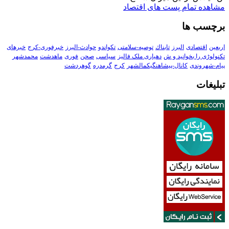
مشاهده تمام پست های اقتصاد
برچسب ها
اربعین
اقتصادی
البرز
تابناك
توصیه-سلامتی
تکواندو
حوادث-البرز
خبرفوری-کرج
خبرهای
تکنولوڑی را بخوانید و ش
دهیاری ملک فالیز
سیاسی
صحن
فوری
ماهدشت
محمدشهر
پیام-شهروندی
کانال-پیشاهنگیکمالشهر
کرج
گرمدره
گوهردشت
تبلیغات