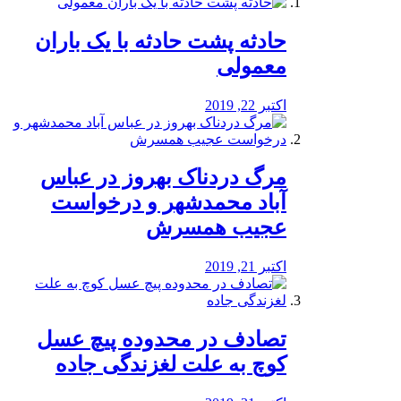
️حادثه پشت حادثه با یک باران
معمولی
اکتبر 22, 2019
مرگ دردناک بهروز در عباس
آباد محمدشهر و درخواست
عجیب همسرش
اکتبر 21, 2019
تصادف در محدوده پیچ عسل
کوچ به علت لغزندگی جاده