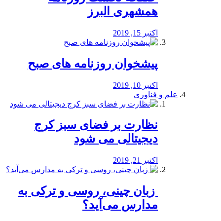
همشهری البرز
اکتبر 15, 2019
پیشخوان روزنامه های صبح
اکتبر 10, 2019
علم و فناوری
نظارت بر فضای سبز کرج
دیجیتالی می شود
اکتبر 21, 2019
️ زبان چینی، روسی و ترکی به
مدارس می‌آید؟