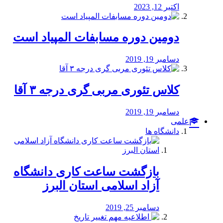
اکتبر 12, 2023
دومین دوره مسابفات المپیاد است
دسامبر 19, 2019
کلاس تئوری مربی گری درجه ۳ آقا
دسامبر 19, 2019
علمی
دانشگاه ها
بازگشت ساعت کاری دانشگاه
آزاد اسلامی استان البرز
دسامبر 25, 2019