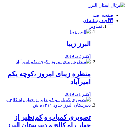
فصد
خون
صفحه اصلی
شرق
چند رسانه ای
تهران
تصاویر
خشکشویی
تصفیه
آب
البرز زیبا
طراحی
سایت
و
اکتبر 22, 2019
سئو
vip
منظره‌‌ زیبای امروز ،کوچه یکم
امیرآباد
اکتبر 21, 2019
️تصویری کمیاب و کم‌نظیر از
چهار راه كالج و دبيرستان البرز