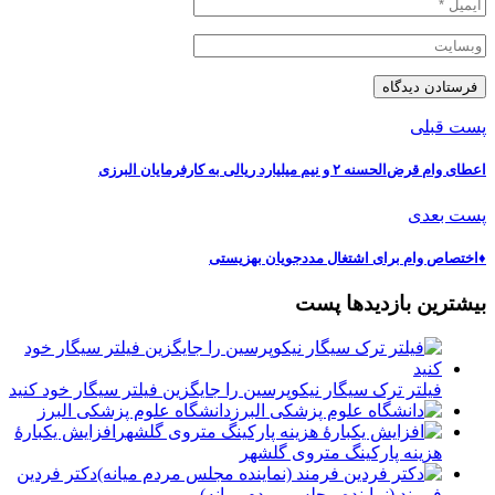
پست قبلی
اعطای وام قرض‌الحسنه ۲ و نیم میلیارد ریالی به کارفرمایان البرزی
پست بعدی
♦️اختصاص وام برای اشتغال مددجویان بهزیستی
بیشترین بازدیدها پست
فیلتر ترک سیگار نیکوپرسین را جایگزین فیلتر سیگار خود کنید
دانشگاه علوم پزشکی البرز
افزایش یکبارۀ
هزینه پارکینگ متروی گلشهر
دكتر فردين
فرمند (نماينده مجلس مردم میانه)