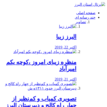
فصد
خون
صفحه اصلی
شرق
چند رسانه ای
تهران
تصاویر
خشکشویی
تصفیه
آب
البرز زیبا
طراحی
سایت
و
اکتبر 22, 2019
سئو
vip
منظره‌‌ زیبای امروز ،کوچه یکم
امیرآباد
اکتبر 21, 2019
️تصویری کمیاب و کم‌نظیر از
چهار راه كالج و دبيرستان البرز