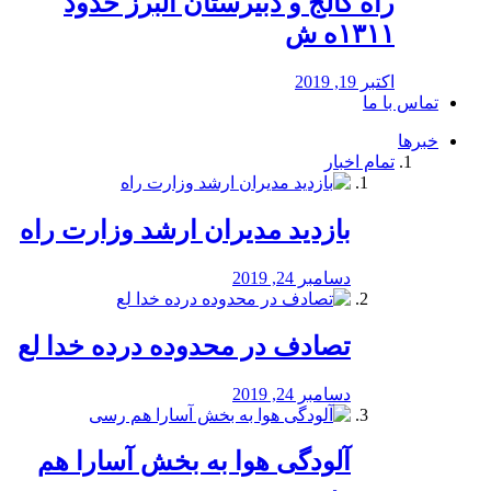
راه كالج و دبيرستان البرز حدود
۱۳۱۱ه ش
اکتبر 19, 2019
تماس با ما
خبرها
تمام اخبار
بازدید مدیران ارشد وزارت راه
دسامبر 24, 2019
تصادف در محدوده درده خدا لع
دسامبر 24, 2019
آلودگی هوا به بخش آسارا هم