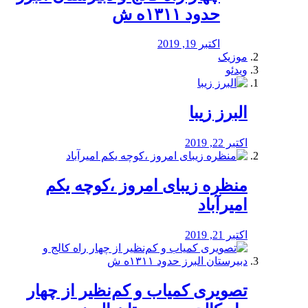
حدود ۱۳۱۱ه ش
اکتبر 19, 2019
موزیک
ویدئو
البرز زیبا
اکتبر 22, 2019
منظره‌‌ زیبای امروز ،کوچه یکم
امیرآباد
اکتبر 21, 2019
️تصویری کمیاب و کم‌نظیر از چهار