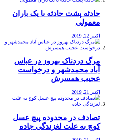
️حادثه پشت حادثه با یک باران
معمولی
اکتبر 22, 2019
مرگ دردناک بهروز در عباس
آباد محمدشهر و درخواست
عجیب همسرش
اکتبر 21, 2019
تصادف در محدوده پیچ عسل
کوچ به علت لغزندگی جاده
اکتبر 21, 2019