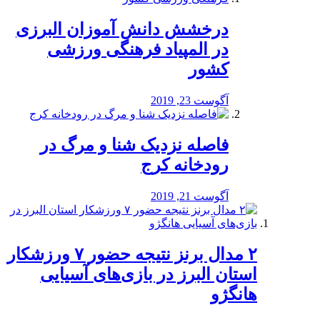
درخشش دانش آموزان البرزی
در المپیاد فرهنگی ورزشی
کشور
آگوست 23, 2019
️فاصله نزدیک شنا و مرگ در
رودخانه کرج
آگوست 21, 2019
۲ مدال برنز نتیجه حضور ۷ ورزشکار
استان البرز در بازی‌های آسیایی
هانگژو