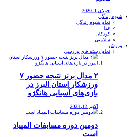
جولای 1, 2020
شیوه زندگی
تمام شیوه زندگی
غذا
کودکان
سلامتی
ورزش
تمام رشته های ورزشی
۲ مدال برنز نتیجه حضور ۷
ورزشکار استان البرز در
بازی‌های آسیایی هانگژو
اکتبر 12, 2023
دومین دوره مسابفات المپیاد
است