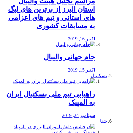
مراسم تجلیل هیئت والیبال
استان البرز از برترین های لیگ
های استانی و تیم های اعزامی
به مسابقات کشوری
اکتبر 16, 2019
جام جهانی والیبال
اکتبر 15, 2019
بسکتبال
راهیابی تیم ملی بسکتبال ایران
به المپیک
سپتامبر 24, 2019
شنا