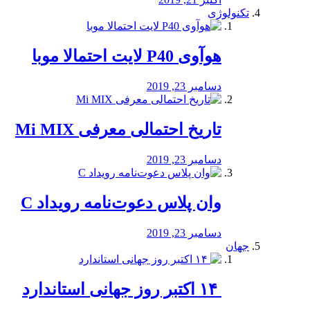
تکنولوژی
هوآوی P40 لایت احتمالا موبا
دسامبر 23, 2019
تاریخ احتمالی معرفی Mi MIX
دسامبر 23, 2019
وان پلاس دعوت‌نامه رویداد C
دسامبر 23, 2019
جهان
‏ ۱۴ اکتبر روز جهانی استاندارد