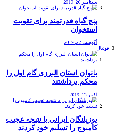
سپتامبر 26, 2019
پنج گیاه قدرتمند برای تقویت
استخوان
آگوست 22, 2019
فوتبال
بانوان استان البرزی گام اول را
محكم برداشتند
اکتبر 15, 2019
یوزپلنگان ایرانی با نتیجه عجیب
کامبوج را تسلیم خود کردند