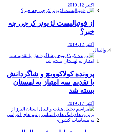
اکتبر 12, 2019
از فوتبالیست لژیونر کرجی چه
خبر؟
اکتبر 12, 2019
والیبال
پرونده کولاکوویچ و شاگردانش
با تقدیم سه امتیاز به لهستان
بسته شد
اکتبر 17, 2019