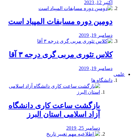
اکتبر 12, 2023
دومین دوره مسابفات المپیاد است
دسامبر 19, 2019
کلاس تئوری مربی گری درجه ۳ آقا
دسامبر 19, 2019
علمی
دانشگاه ها
بازگشت ساعت کاری دانشگاه
آزاد اسلامی استان البرز
دسامبر 25, 2019