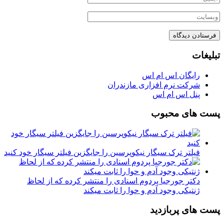
تبلیغات
رایگان اس ام اس
شرکت نرم افزاری مازندران
پنل اس ام اس
پست های محبوب
فیلتر ترک سیگار نیکوپرسین را جایگزین فیلتر سیگار خود کنید
دکتر جورجیا پردوم اسنادی را منتشر کرده که از لحاظ
ژنتیکی وجود آدم و حوا را ثابت میکند
پست های پربازدید