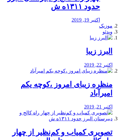
حدود ۱۳۱۱ه ش
اکتبر 19, 2019
موزیک
ویدئو
البرز زیبا
اکتبر 22, 2019
منظره‌‌ زیبای امروز ،کوچه یکم
امیرآباد
اکتبر 21, 2019
️تصویری کمیاب و کم‌نظیر از چهار