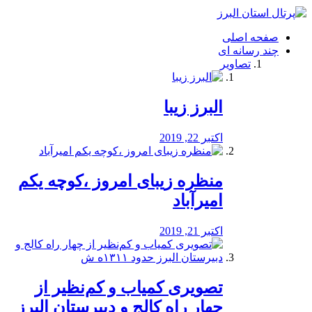
فصد
خون
صفحه اصلی
شرق
چند رسانه ای
تهران
تصاویر
خشکشویی
تصفیه
آب
البرز زیبا
طراحی
سایت
و
اکتبر 22, 2019
سئو
vip
منظره‌‌ زیبای امروز ،کوچه یکم
امیرآباد
اکتبر 21, 2019
️تصویری کمیاب و کم‌نظیر از
چهار راه كالج و دبيرستان البرز