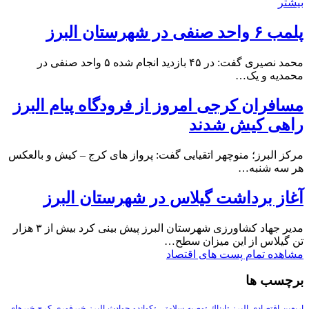
بیشتر
پلمب ۶ واحد صنفی در شهرستان البرز
محمد نصیری گفت: در ۴۵ بازدید انجام شده ۵ واحد صنفی در
محمدیه و یک…
مسافران کرجی امروز از فرودگاه پیام البرز
راهی کیش شدند
مرکز البرز؛ منوچهر اتقیایی گفت: پرواز های کرج – کیش و بالعکس
هر سه شنبه…
آغاز برداشت گیلاس در شهرستان البرز
مدیر جهاد کشاورزی شهرستان البرز پیش بینی کرد بیش از ۳ هزار
تن گیلاس از این میزان سطح…
مشاهده تمام پست های اقتصاد
برچسب ها
اربعین
اقتصادی
البرز
تابناك
توصیه-سلامتی
تکواندو
حوادث-البرز
خبرفوری-کرج
خبرهای