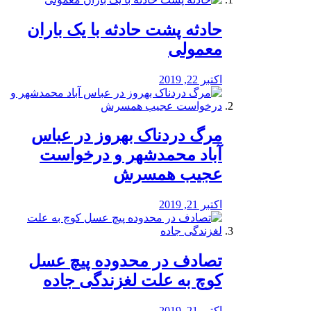
️حادثه پشت حادثه با یک باران
معمولی
اکتبر 22, 2019
مرگ دردناک بهروز در عباس
آباد محمدشهر و درخواست
عجیب همسرش
اکتبر 21, 2019
تصادف در محدوده پیچ عسل
کوچ به علت لغزندگی جاده
اکتبر 21, 2019