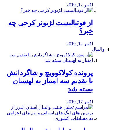
اکتبر 12, 2019
از فوتبالیست لژیونر کرجی چه
خبر؟
اکتبر 12, 2019
والیبال
پرونده کولاکوویچ و شاگردانش
با تقدیم سه امتیاز به لهستان
بسته شد
اکتبر 17, 2019