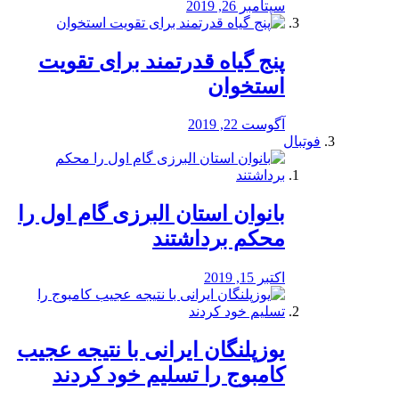
سپتامبر 26, 2019
پنج گیاه قدرتمند برای تقویت
استخوان
آگوست 22, 2019
فوتبال
بانوان استان البرزی گام اول را
محكم برداشتند
اکتبر 15, 2019
یوزپلنگان ایرانی با نتیجه عجیب
کامبوج را تسلیم خود کردند