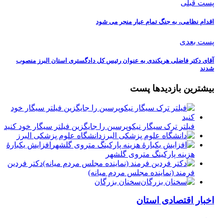
پست قبلی
اقدام نظامی، به جنگ تمام عیار منجر می شود
پست بعدی
آقای دکتر فاضلی هریکندی به عنوان رئیس کل دادگستری استان البرز منصوب
شدند
بیشترین بازدیدها پست
فیلتر ترک سیگار نیکوپرسین را جایگزین فیلتر سیگار خود کنید
دانشگاه علوم پزشکی البرز
افزایش یکبارۀ
هزینه پارکینگ متروی گلشهر
دكتر فردين
فرمند (نماينده مجلس مردم میانه)
سخنان بزرگان
اخبار اقتصادی استان