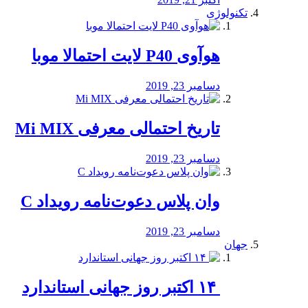
تکنولوژی
هوآوی P40 لایت احتمالا موبا
دسامبر 23, 2019
تاریخ احتمالی معرفی Mi MIX
دسامبر 23, 2019
وان پلاس دعوت‌نامه رویداد C
دسامبر 23, 2019
جهان
‏ ۱۴ اکتبر روز جهانی استاندارد