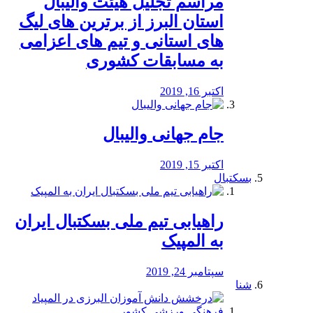
مراسم تجلیل هیئت والیبال
استان البرز از برترین های لیگ
های استانی و تیم های اعزامی
به مسابقات کشوری
اکتبر 16, 2019
جام جهانی والیبال
اکتبر 15, 2019
بسکتبال
راهیابی تیم ملی بسکتبال ایران
به المپیک
سپتامبر 24, 2019
شنا