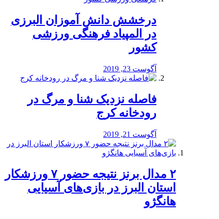
درخشش دانش آموزان البرزی
در المپیاد فرهنگی ورزشی
کشور
آگوست 23, 2019
️فاصله نزدیک شنا و مرگ در
رودخانه کرج
آگوست 21, 2019
۲ مدال برنز نتیجه حضور ۷ ورزشکار
استان البرز در بازی‌های آسیایی
هانگژو