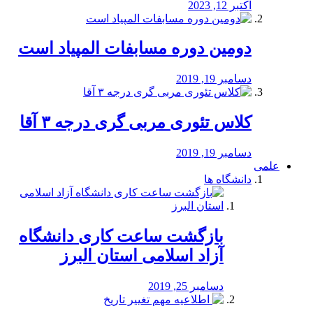
اکتبر 12, 2023
دومین دوره مسابفات المپیاد است
دسامبر 19, 2019
کلاس تئوری مربی گری درجه ۳ آقا
دسامبر 19, 2019
علمی
دانشگاه ها
بازگشت ساعت کاری دانشگاه
آزاد اسلامی استان البرز
دسامبر 25, 2019