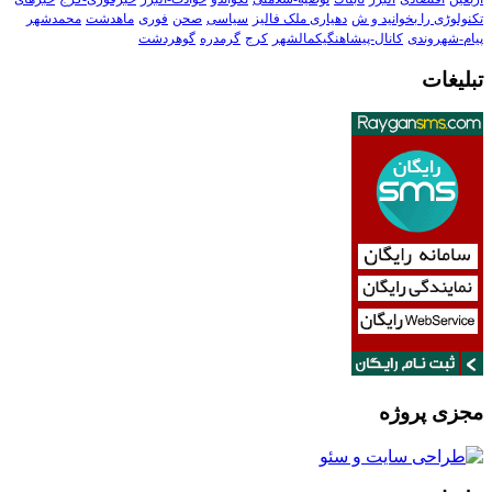
تکنولوڑی را بخوانید و ش
دهیاری ملک فالیز
سیاسی
صحن
فوری
ماهدشت
محمدشهر
پیام-شهروندی
کانال-پیشاهنگیکمالشهر
کرج
گرمدره
گوهردشت
تبلیغات
مجزی پروژه