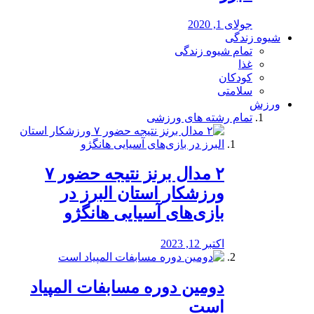
جولای 1, 2020
شیوه زندگی
تمام شیوه زندگی
غذا
کودکان
سلامتی
ورزش
تمام رشته های ورزشی
۲ مدال برنز نتیجه حضور ۷
ورزشکار استان البرز در
بازی‌های آسیایی هانگژو
اکتبر 12, 2023
دومین دوره مسابفات المپیاد
است