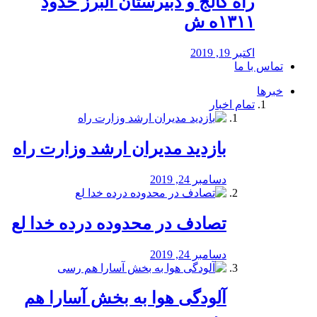
راه كالج و دبيرستان البرز حدود
۱۳۱۱ه ش
اکتبر 19, 2019
تماس با ما
خبرها
تمام اخبار
بازدید مدیران ارشد وزارت راه
دسامبر 24, 2019
تصادف در محدوده درده خدا لع
دسامبر 24, 2019
آلودگی هوا به بخش آسارا هم