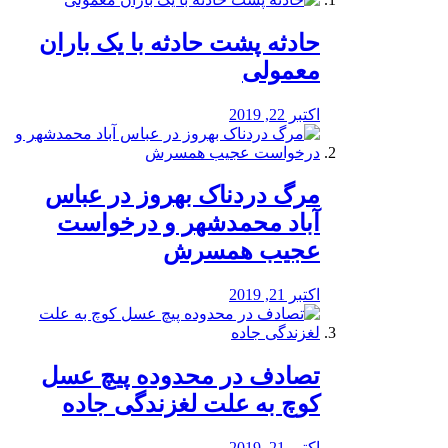
️حادثه پشت حادثه با یک باران
معمولی
اکتبر 22, 2019
مرگ دردناک بهروز در عباس
آباد محمدشهر و درخواست
عجیب همسرش
اکتبر 21, 2019
تصادف در محدوده پیچ عسل
کوچ به علت لغزندگی جاده
اکتبر 21, 2019