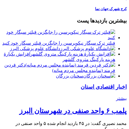
️کرج شهرک‌ جهان نما
بیشترین بازدیدها پست
فیلتر ترک سیگار نیکوپرسین را جایگزین فیلتر سیگار خود کنید
دانشگاه علوم پزشکی البرز
افزایش یکبارۀ
هزینه پارکینگ متروی گلشهر
دكتر فردين
فرمند (نماينده مجلس مردم میانه)
سخنان بزرگان
اخبار اقتصادی استان
بیشتر
پلمب ۶ واحد صنفی در شهرستان البرز
محمد نصیری گفت: در ۴۵ بازدید انجام شده ۵ واحد صنفی در
محمدیه و یک…