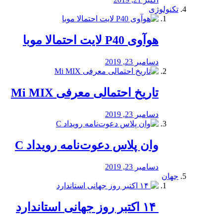
تکنولوژی
هوآوی P40 لایت احتمالا موبا
دسامبر 23, 2019
تاریخ احتمالی معرفی Mi MIX
دسامبر 23, 2019
وان پلاس دعوت‌نامه رویداد C
دسامبر 23, 2019
جهان
‏ ۱۴ اکتبر روز جهانی استاندارد