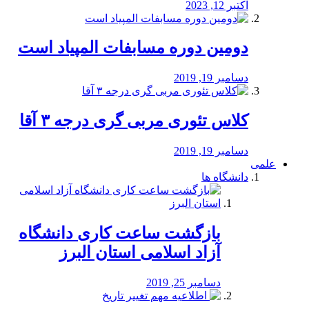
اکتبر 12, 2023
دومین دوره مسابفات المپیاد است
دسامبر 19, 2019
کلاس تئوری مربی گری درجه ۳ آقا
دسامبر 19, 2019
علمی
دانشگاه ها
بازگشت ساعت کاری دانشگاه
آزاد اسلامی استان البرز
دسامبر 25, 2019