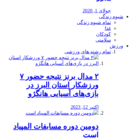
جولای 1, 2020
شیوه زندگی
تمام شیوه زندگی
غذا
کودکان
سلامتی
ورزش
تمام رشته های ورزشی
۲ مدال برنز نتیجه حضور ۷
ورزشکار استان البرز در
بازی‌های آسیایی هانگژو
اکتبر 12, 2023
دومین دوره مسابفات المپیاد
است