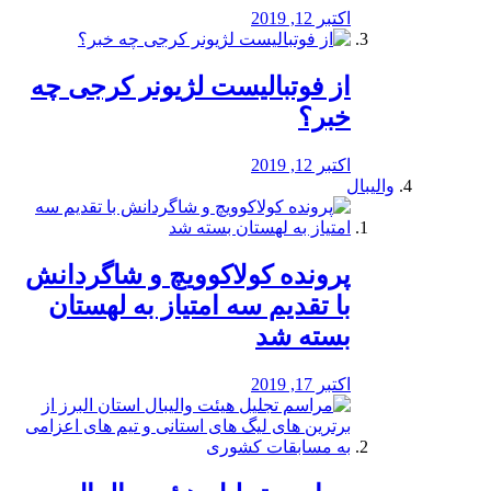
اکتبر 12, 2019
از فوتبالیست لژیونر کرجی چه
خبر؟
اکتبر 12, 2019
والیبال
پرونده کولاکوویچ و شاگردانش
با تقدیم سه امتیاز به لهستان
بسته شد
اکتبر 17, 2019