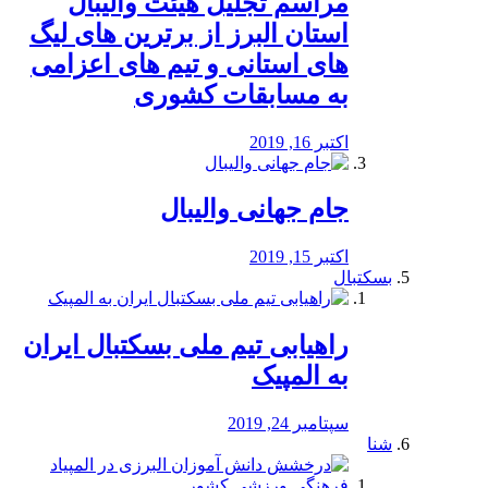
مراسم تجلیل هیئت والیبال
استان البرز از برترین های لیگ
های استانی و تیم های اعزامی
به مسابقات کشوری
اکتبر 16, 2019
جام جهانی والیبال
اکتبر 15, 2019
بسکتبال
راهیابی تیم ملی بسکتبال ایران
به المپیک
سپتامبر 24, 2019
شنا