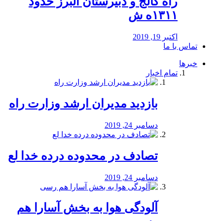
راه كالج و دبيرستان البرز حدود
۱۳۱۱ه ش
اکتبر 19, 2019
تماس با ما
خبرها
تمام اخبار
بازدید مدیران ارشد وزارت راه
دسامبر 24, 2019
تصادف در محدوده درده خدا لع
دسامبر 24, 2019
آلودگی هوا به بخش آسارا هم