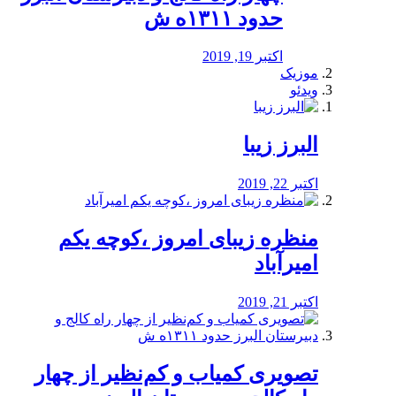
حدود ۱۳۱۱ه ش
اکتبر 19, 2019
موزیک
ویدئو
البرز زیبا
اکتبر 22, 2019
منظره‌‌ زیبای امروز ،کوچه یکم
امیرآباد
اکتبر 21, 2019
️تصویری کمیاب و کم‌نظیر از چهار