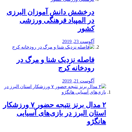
درخشش دانش آموزان البرزی
در المپیاد فرهنگی ورزشی
کشور
آگوست 23, 2019
️فاصله نزدیک شنا و مرگ در
رودخانه کرج
آگوست 21, 2019
۲ مدال برنز نتیجه حضور ۷ ورزشکار
استان البرز در بازی‌های آسیایی
هانگژو