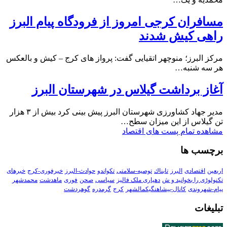
مسافران کرجی امروز از فرودگاه پیام البرز
راهی کیش شدند
مرکز البرز؛ منوچهر اتقیایی گفت: پرواز های کرج – کیش و بالعکس
هر سه شنبه…
آغاز برداشت گیلاس در شهرستان البرز
مدیر جهاد کشاورزی شهرستان البرز پیش بینی کرد بیش از ۳ هزار
تن گیلاس از این میزان سطح…
مشاهده تمام پست های اقتصاد
برچسب ها
اربعین
اقتصادی
البرز
تابناك
توصیه-سلامتی
تکواندو
حوادث-البرز
خبرفوری-کرج
خبرهای
تکنولوڑی را بخوانید و ش
دهیاری ملک فالیز
سیاسی
صحن
فوری
ماهدشت
محمدشهر
پیام-شهروندی
کانال-پیشاهنگیکمالشهر
کرج
گرمدره
گوهردشت
تبلیغات