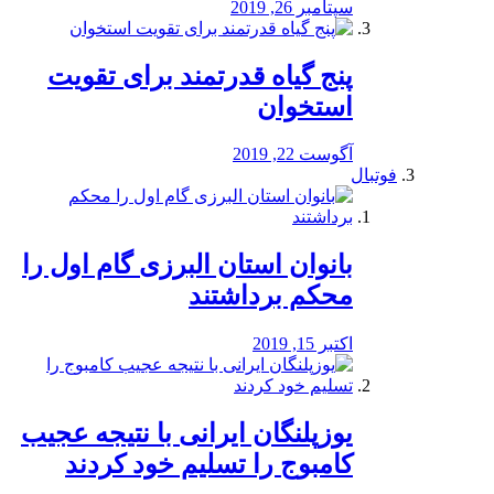
سپتامبر 26, 2019
پنج گیاه قدرتمند برای تقویت
استخوان
آگوست 22, 2019
فوتبال
بانوان استان البرزی گام اول را
محكم برداشتند
اکتبر 15, 2019
یوزپلنگان ایرانی با نتیجه عجیب
کامبوج را تسلیم خود کردند