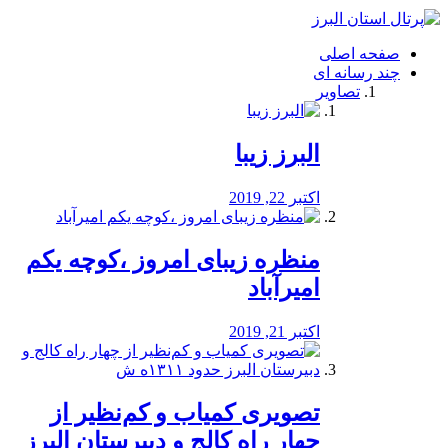
فصد
خون
صفحه اصلی
شرق
چند رسانه ای
تهران
تصاویر
خشکشویی
تصفیه
آب
البرز زیبا
طراحی
سایت
و
اکتبر 22, 2019
سئو
vip
منظره‌‌ زیبای امروز ،کوچه یکم
امیرآباد
اکتبر 21, 2019
️تصویری کمیاب و کم‌نظیر از
چهار راه كالج و دبيرستان البرز