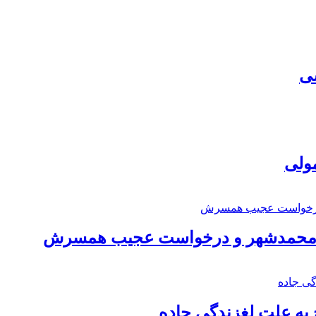
سی
مولی
اد محمدشهر و درخواست عجیب همسرش
به علت لغزندگی جاده