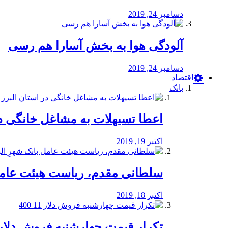
دسامبر 24, 2019
آلودگی هوا به بخش آسارا هم رسی
دسامبر 24, 2019
اقتصاد
بانک
️اعطا تسیهلات به مشاغل خانگی در
اکتبر 19, 2019
سلطانی مقدم، ریاست هیئت عامل 
اکتبر 18, 2019
تکرار قیمت چهارشنبه فروش دلار 11 00