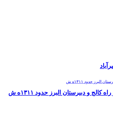
رآباد
كالج و دبيرستان البرز حدود ۱۳۱۱ه ش