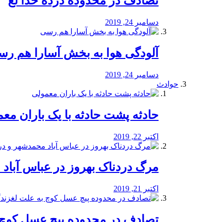
تصادف در محدوده درده خدا لع
دسامبر 24, 2019
آلودگی هوا به بخش آسارا هم ر
دسامبر 24, 2019
حوادث
️حادثه پشت حادثه با یک باران مع
اکتبر 22, 2019
مرگ دردناک بهروز در عباس آب
اکتبر 21, 2019
تصادف در محدوده پیچ عسل کوچ 