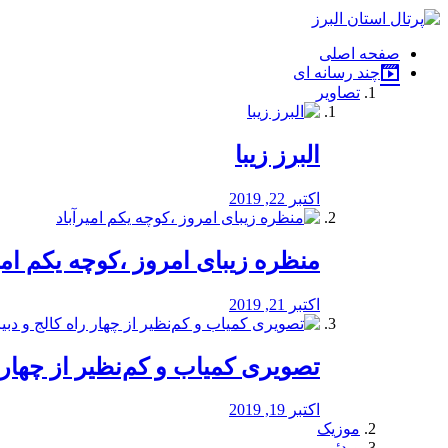
فصد
خون
صفحه اصلی
شرق
چند رسانه ای
تهران
تصاویر
خشکشویی
تصفیه
آب
البرز زیبا
طراحی
سایت
و
اکتبر 22, 2019
سئو
vip
منظره‌‌ زیبای امروز ،کوچه یکم امی
اکتبر 21, 2019
️تصویری کمیاب و کم‌نظیر از چهار راه 
اکتبر 19, 2019
موزیک
ویدئو