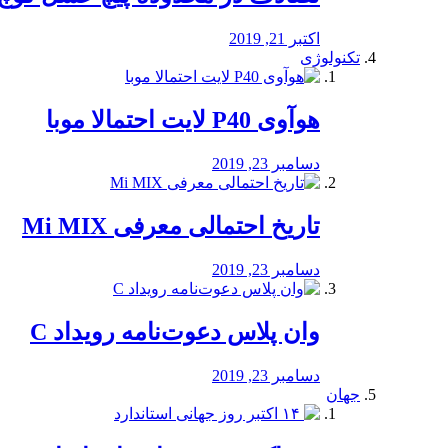
اکتبر 21, 2019
تکنولوژی
هوآوی P40 لایت احتمالا موبا
دسامبر 23, 2019
تاریخ احتمالی معرفی Mi MIX
دسامبر 23, 2019
وان پلاس دعوت‌نامه رویداد C
دسامبر 23, 2019
جهان