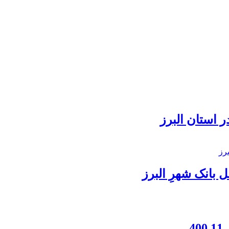
 استان البرز
بانک شهرِ البرز
4