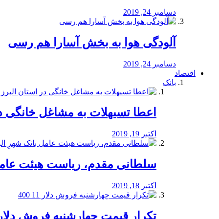
دسامبر 24, 2019
آلودگی هوا به بخش آسارا هم رسی
دسامبر 24, 2019
اقتصاد
بانک
️اعطا تسیهلات به مشاغل خانگی در
اکتبر 19, 2019
سلطانی مقدم، ریاست هیئت عامل 
اکتبر 18, 2019
تکرار قیمت چهارشنبه فروش دلار 11 00