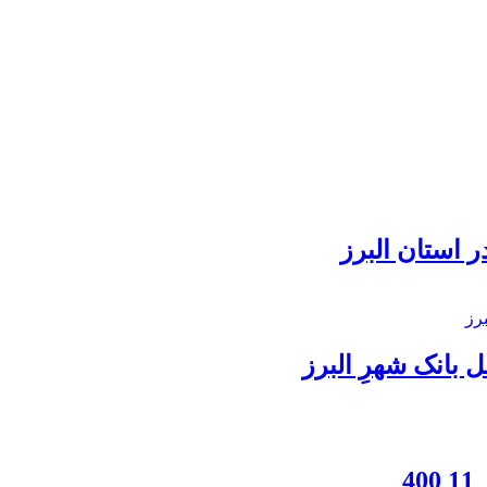
 استان البرز
بانک شهرِ البرز
4