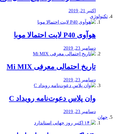
اکتبر 21, 2019
تکنولوژی
هوآوی P40 لایت احتمالا موبا
دسامبر 23, 2019
تاریخ احتمالی معرفی Mi MIX
دسامبر 23, 2019
وان پلاس دعوت‌نامه رویداد C
دسامبر 23, 2019
جهان