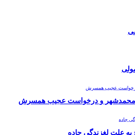
سی
مولی
اد محمدشهر و درخواست عجیب همسرش
به علت لغزندگی جاده