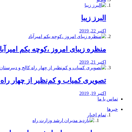
البرز زیبا
اکتبر 22, 2019
منظره‌‌ زیبای امروز ،کوچه یکم امیرآبا
اکتبر 21, 2019
️تصویری کمیاب و کم‌نظیر از چهار راه كالج
اکتبر 19, 2019
تماس با ما
خبرها
تمام اخبار