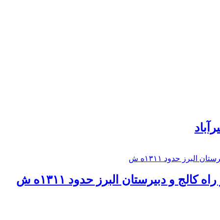
رآباد
كالج و دبيرستان البرز حدود ۱۳۱۱ه ش