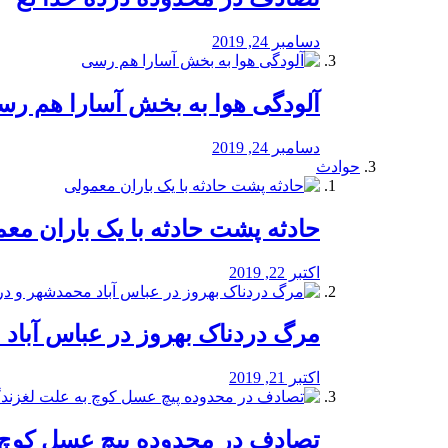
دسامبر 24, 2019
آلودگی هوا به بخش آسارا هم ر
دسامبر 24, 2019
حوادث
️حادثه پشت حادثه با یک باران مع
اکتبر 22, 2019
مرگ دردناک بهروز در عباس آب
اکتبر 21, 2019
تصادف در محدوده پیچ عسل کوچ 