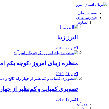
فصد
خون
صفحه اصلی
شرق
چند رسانه ای
تهران
تصاویر
خشکشویی
تصفیه
آب
البرز زیبا
طراحی
سایت
و
اکتبر 22, 2019
سئو
vip
منظره‌‌ زیبای امروز ،کوچه یکم امی
اکتبر 21, 2019
️تصویری کمیاب و کم‌نظیر از چهار راه 
اکتبر 19, 2019
موزیک
ویدئو