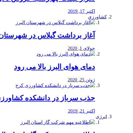
اکتبر 17, 2019
کشاورزی
آغاز برداشت گیلاس در شهرستان 
جولای 1, 2020
دمای هوای البرز بالا می رود
ژوئن 25, 2020
جذب سرباز در دانشکده کشاورز
اکتبر 21, 2019
انرژی